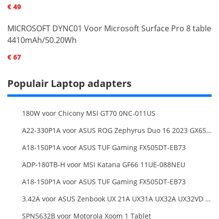
€ 49
MICROSOFT DYNC01 Voor Microsoft Surface Pro 8 table
4410mAh/50.20Wh
€ 67
Populair Laptop adapters
180W voor Chicony MSI GT70 0NC-011US
A22-330P1A voor ASUS ROG Zephyrus Duo 16 2023 GX650PY
A18-150P1A voor ASUS TUF Gaming FX505DT-EB73
ADP-180TB-H voor MSI Katana GF66 11UE-088NEU
A18-150P1A voor ASUS TUF Gaming FX505DT-EB73
3.42A voor ASUS Zenbook UX 21A UX31A UX32A UX32VD Series Ultrabook Models
SPN5632B voor Motorola Xoom 1 Tablet