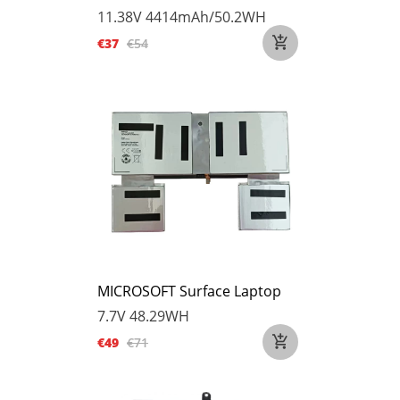
11.38V
4414mAh/50.2WH
€37
€54
MICROSOFT Surface Laptop
7.7V
48.29WH
€49
€71