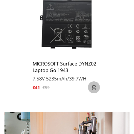
MICROSOFT Surface DYNZ02
Laptop Go 1943
7.58V
5235mAh/39.7WH
€41
€59