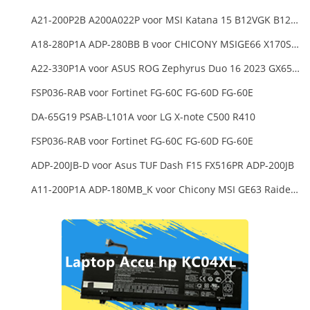
A21-200P2B A200A022P voor MSI Katana 15 B12VGK B12VFK B12VEK
A18-280P1A ADP-280BB B voor CHICONY MSIGE66 X170SMG, MSI GE66 GE76
A22-330P1A voor ASUS ROG Zephyrus Duo 16 2023 GX650PY
FSP036-RAB voor Fortinet FG-60C FG-60D FG-60E
DA-65G19 PSAB-L101A voor LG X-note C500 R410
FSP036-RAB voor Fortinet FG-60C FG-60D FG-60E
ADP-200JB-D voor Asus TUF Dash F15 FX516PR ADP-200JB
A11-200P1A ADP-180MB_K voor Chicony MSI GE63 Raider RGB 8RE-012US