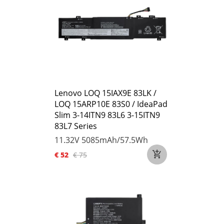
Lenovo LOQ 15IAX9E 83LK /
LOQ 15ARP10E 83S0 / IdeaPad
Slim 3-14ITN9 83L6 3-15ITN9
83L7 Series
11.32V
5085mAh/57.5Wh
€ 52
€ 75