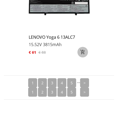
LENOVO Yoga 6 13ALC7
15.52V
3815mAh
€ 61
€ 88
...
1
2
3
4
5
>
1
2
3
4
5
>