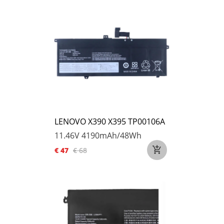
LENOVO X390 X395 TP00106A
11.46V
4190mAh/48Wh
€ 47
€ 68