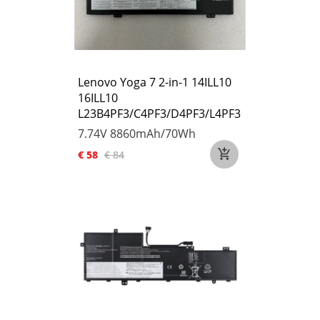
Lenovo Yoga 7 2-in-1 14ILL10
16ILL10
L23B4PF3/C4PF3/D4PF3/L4PF3
7.74V
8860mAh/70Wh
€ 58
€ 84