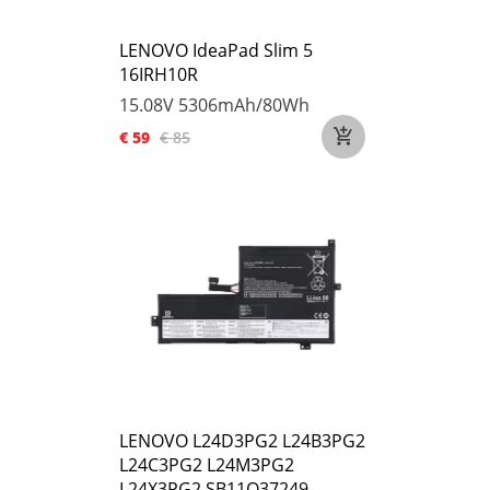
LENOVO IdeaPad Slim 5
16IRH10R
15.08V
5306mAh/80Wh
€ 59
€ 85
LENOVO L24D3PG2 L24B3PG2
L24C3PG2 L24M3PG2
L24X3PG2 SB11Q37249