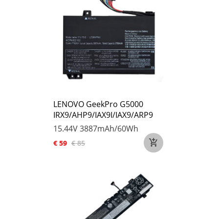
LENOVO GeekPro G5000
IRX9/AHP9/IAX9I/IAX9/ARP9
15.44V
3887mAh/60Wh
€ 59
€ 85