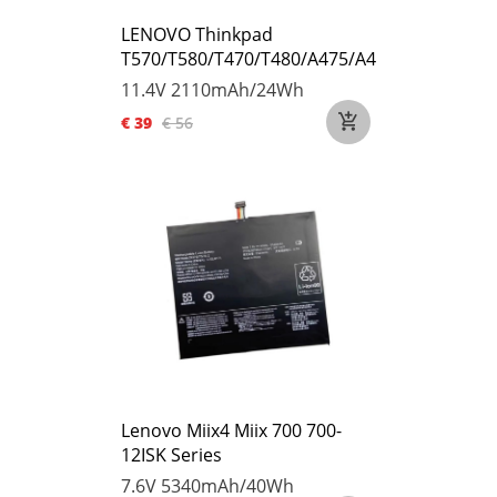
LENOVO Thinkpad
T570/T580/T470/T480/A475/A485
11.4V
2110mAh/24Wh
€ 39
€ 56
Lenovo Miix4 Miix 700 700-
12ISK Series
7.6V
5340mAh/40Wh