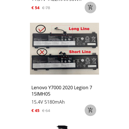
€ 54
€ 78
Lenovo Y7000 2020 Legion 7
15IMH05
15.4V
5180mAh
€ 45
€ 64