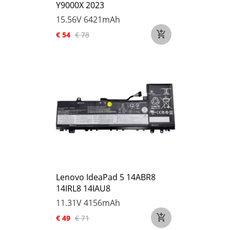
Y9000X 2023
15.56V
6421mAh
€ 54
€ 78
Lenovo IdeaPad 5 14ABR8
14IRL8 14IAU8
11.31V
4156mAh
€ 49
€ 71