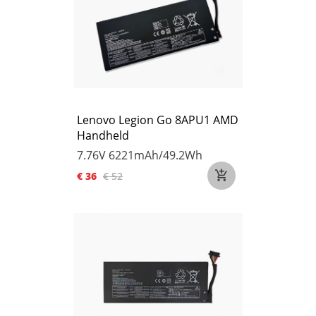
Lenovo Legion Go 8APU1 AMD
Handheld
7.76V
6221mAh/49.2Wh
€ 36
€ 52