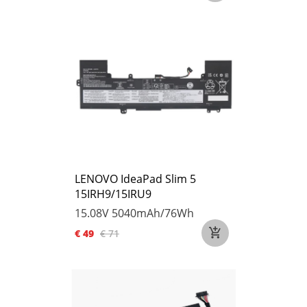
LENOVO IdeaPad Slim 5
15IRH9/15IRU9
15.08V
5040mAh/76Wh
€ 49
€ 71