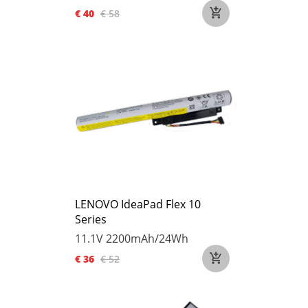
€ 40
€ 58
LENOVO IdeaPad Flex 10
Series
11.1V
2200mAh/24Wh
€ 36
€ 52