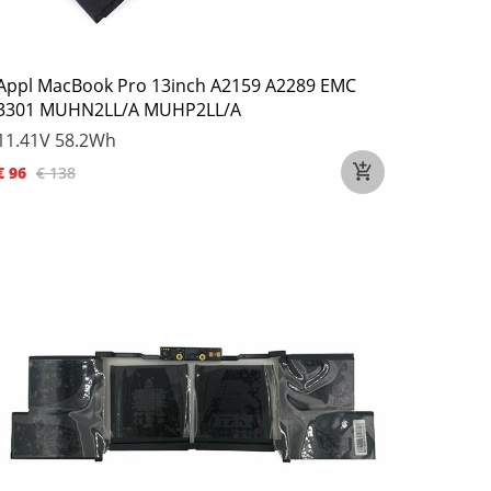
Appl MacBook Pro 13inch A2159 A2289 EMC
3301 MUHN2LL/A MUHP2LL/A
11.41V
58.2Wh
€ 96
€ 138