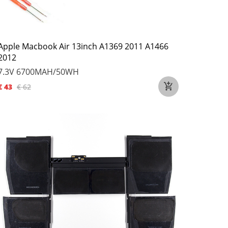
Apple Macbook Air 13inch A1369 2011 A1466
2012
7.3V
6700MAH/50WH
€ 43
€ 62