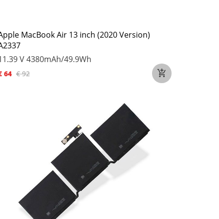
Apple MacBook Air 13 inch (2020 Version)
A2337
11.39 V
4380mAh/49.9Wh
€ 64
€ 92