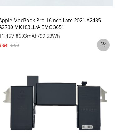
Apple MacBook Pro 16inch Late 2021 A2485
A2780 MK183LL/A EMC 3651
11.45V
8693mAh/99.53Wh
€ 64
€ 92