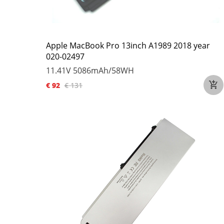
Apple MacBook Pro 13inch A1989 2018 year
020-02497
11.41V
5086mAh/58WH
€ 92
€ 131