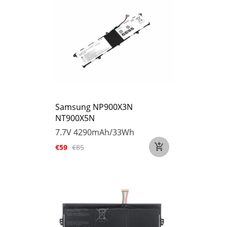
Samsung NP900X3N
NT900X5N
7.7V
4290mAh/33Wh
€59
€85