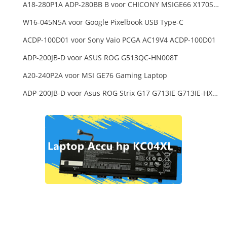
A18-280P1A ADP-280BB B voor CHICONY MSIGE66 X170SMG, MSI GE66 GE76
W16-045N5A voor Google Pixelbook USB Type-C
ACDP-100D01 voor Sony Vaio PCGA AC19V4 ACDP-100D01
ADP-200JB-D voor ASUS ROG G513QC-HN008T
A20-240P2A voor MSI GE76 Gaming Laptop
ADP-200JB-D voor Asus ROG Strix G17 G713IE G713IE-HX002W