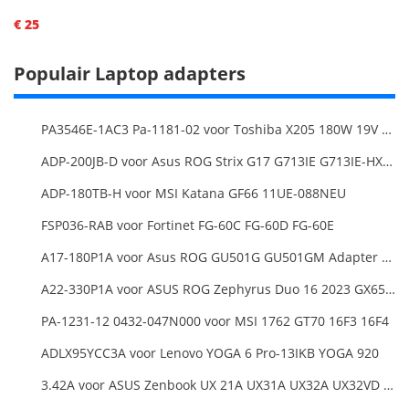
€ 25
Populair Laptop adapters
PA3546E-1AC3 Pa-1181-02 voor Toshiba X205 180W 19V 9.5A Laptop DC Charger Power Supply
ADP-200JB-D voor Asus ROG Strix G17 G713IE G713IE-HX002W
ADP-180TB-H voor MSI Katana GF66 11UE-088NEU
FSP036-RAB voor Fortinet FG-60C FG-60D FG-60E
A17-180P1A voor Asus ROG GU501G GU501GM Adapter Power Supply
A22-330P1A voor ASUS ROG Zephyrus Duo 16 2023 GX650PY
PA-1231-12 0432-047N000 voor MSI 1762 GT70 16F3 16F4
ADLX95YCC3A voor Lenovo YOGA 6 Pro-13IKB YOGA 920
3.42A voor ASUS Zenbook UX 21A UX31A UX32A UX32VD Series Ultrabook Models