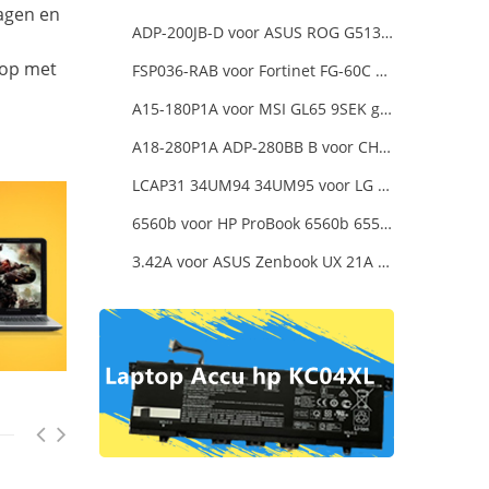
dagen en
ADP-200JB-D voor ASUS ROG G513QC-HN008T
 op met
FSP036-RAB voor Fortinet FG-60C FG-60D FG-60E
A15-180P1A voor MSI GL65 9SEK gaming laptop
A18-280P1A ADP-280BB B voor CHICONY MSIGE66 X170SMG, MSI GE66 GE76
LCAP31 34UM94 34UM95 voor LG 34-Inch Ultra Wide QHD Monitor LED
6560b voor HP ProBook 6560b 6555b 6550b 90W Smart AC Power Adapter Laptop
3.42A voor ASUS Zenbook UX 21A UX31A UX32A UX32VD Series Ultrabook Models