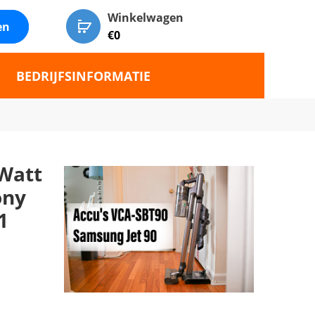
Winkelwagen
en
€
0
BEDRIJFSINFORMATIE
0Watt
ony
1