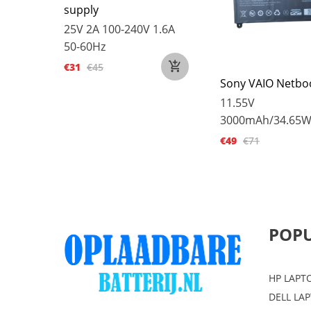
supply
25V 2A
100-240V 1.6A
50-60Hz
€31
€45
Sony VAIO Netbo
11.55V
3000mAh/34.65
€49
€71
POPU
HP LAPT
DELL LA