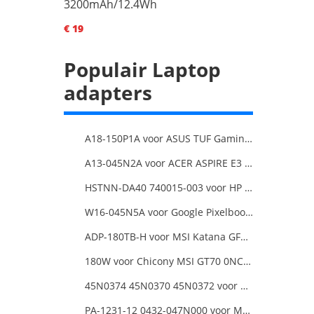
3200mAh/12.4Wh
€ 19
Populair Laptop
adapters
A18-150P1A voor ASUS TUF Gaming FX505DT-EB73
A13-045N2A voor ACER ASPIRE E3 SERIES ASPIRE E5 SERIES ASPIRE ES1 SERIES
HSTNN-DA40 740015-003 voor HP Pavilion 13-a000 x360 11-h000 x2 Series 19.5v 45w 2.31a Blue Charger+Cord
W16-045N5A voor Google Pixelbook USB Type-C
ADP-180TB-H voor MSI Katana GF66 11UE-088NEU
180W voor Chicony MSI GT70 0NC-011US
45N0374 45N0370 45N0372 voor 20V 8.5A 170W Lenovo ThinkPad W540 T540P
PA-1231-12 0432-047N000 voor MSI 1762 GT70 16F3 16F4