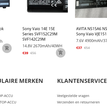
ok
Sony Vaio 14E 15E
AVITA NS15A6 NS
Series SVF152C29M
Sony Vaio VJE1
SVF142C29M
7.6V
4900mAh/3
Wh
14.8V
2670mAh/40WH
€37
€54
€39
€56
LAIRE MERKEN
KLANTENSERVICE
OP-ACCU
Veelgestelde vragen
PTOP-ACCU
Verzenden en retourneren