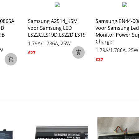
00865A
Samsung A2514_KSM
Samsung BN44-00
ED
voor Samsung LED
voor Samsung Led
9B
LS22C,LS19D,LS22D,LS19E,LS22D
Monitor Power Su
Charger
1.79A/1.786A, 25W
5W
1.79A/1.786A, 25W
€27
€27