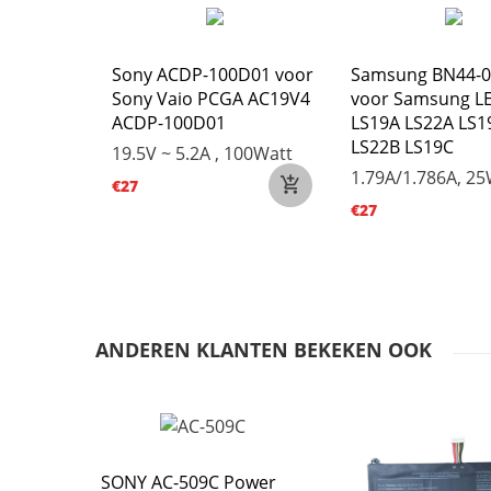
_AB voor
Sony ACDP-100D01 voor
Samsung BN44-
6M-039XEU
Sony Vaio PCGA AC19V4
voor Samsung L
ACDP-100D01
LS19A LS22A LS1
5V
LS22B LS19C
19.5V ~ 5.2A , 100Watt
20W
1.79A/1.786A, 2
€27
€27
ANDEREN KLANTEN BEKEKEN OOK
SONY AC-509C Power