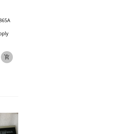
865A
Microsoft A11-120P2A
MSI ADP-120MH_D 
voor Microsoft Xbox
MSI Pro 20T 6M-01
pply
360E Game Console
19V--6.32A(19.5V
Power Adapter
6.15A/6.3A), 120W
DC 12V / 9.6A; 5Vsb-1A
€32
120W
€27