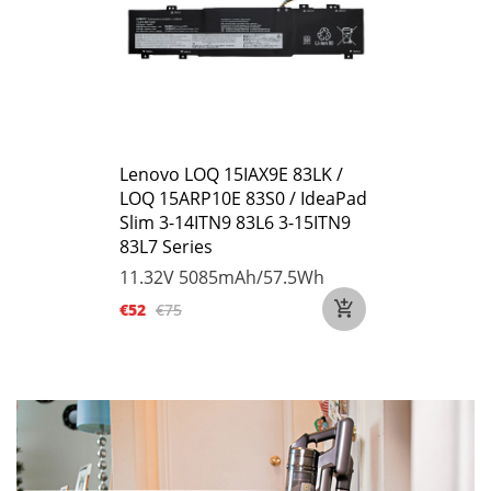
Lenovo LOQ 15IAX9E 83LK /
LOQ 15ARP10E 83S0 / IdeaPad
Slim 3-14ITN9 83L6 3-15ITN9
83L7 Series
11.32V
5085mAh/57.5Wh
€52
€75