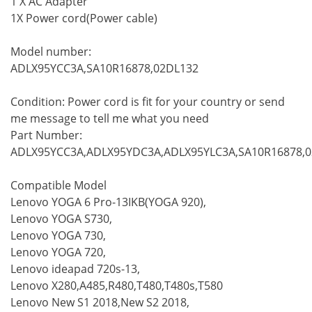
1 X AC Adapter
1X Power cord(Power cable)
Model number:
ADLX95YCC3A,SA10R16878,02DL132
Condition: Power cord is fit for your country or send
me message to tell me what you need
Part Number:
ADLX95YCC3A,ADLX95YDC3A,ADLX95YLC3A,SA10R16878,
Compatible Model
Lenovo YOGA 6 Pro-13IKB(YOGA 920),
Lenovo YOGA S730,
Lenovo YOGA 730,
Lenovo YOGA 720,
Lenovo ideapad 720s-13,
Lenovo X280,A485,R480,T480,T480s,T580
Lenovo New S1 2018,New S2 2018,