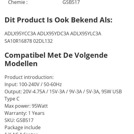
Chemie :
GSB517
Dit Product Is Ook Bekend Als:
ADLX95YCC3A ADLX95YDC3A ADLX95YLC3A
SA10R16878 02DL132
Compatibel Met De Volgende
Modellen
Product introduction:
Input: 100-240V / 50-60Hz
Output: 20V-4.75A / 15V-3A / 9V-3A / 5V-3A, 95W USB
Type C
Max power: 95Watt
Warranty: 1 Years
SKU: GSB517
Package include