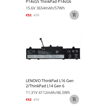
P14sG5 ThinkPad P14sG6
15.6V
3654mAh/57Wh
€52
€75
LENOVO ThinkPad L16 Gen
2/ThinkPad L14 Gen 6
11.31V
4112mAh/46.5Wh
€52
€75