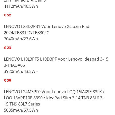
4112mAh/46.5Wh
€ 52
LENOVO L23D2P31 Voor Lenovo Xiaoxin Pad
2024/TB331FC/TB330FC
7040mAh/27.6Wh
€ 23
LENOVO L19L3PF5 L19D3PF Voor Lenovo Ideapad 3-15
3-14ADA05
3920mAh/43.5WH
€ 50
LENOVO L24M3PF0 Voor Lenovo LOQ 15IAX9E 83LK /
LOQ 15ARP10E 83S0 / IdeaPad Slim 3-14ITN9 83L6 3-
15ITN9 83L7 Series
5085mAh/57.5Wh