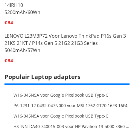
14IRH10
5200mAh/60Wh
€ 54
LENOVO L23M3P72 Voor Lenovo ThinkPad P16s Gen 3
21KS 21KT / P14s Gen 5 21G2 21G3 Series
5040mAh/57Wh
€ 54
Populair Laptop adapters
W16-045N5A voor Google Pixelbook USB Type-C
PA-1231-12 0432-047N000 voor MSI 1762 GT70 16F3 16F4
W16-045N5A voor Google Pixelbook USB Type-C
HSTNN-DA40 740015-003 voor HP Pavilion 13-a000 x360 11-h000 x2 Series 19.5v 45w 2.31a Blue Charger+Cord