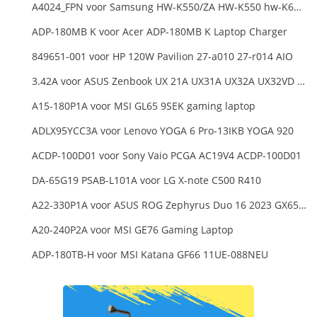
A4024_FPN voor Samsung HW-K550/ZA HW-K550 hw-K650 Soundbar
ADP-180MB K voor Acer ADP-180MB K Laptop Charger
849651-001 voor HP 120W Pavilion 27-a010 27-r014 AIO
3.42A voor ASUS Zenbook UX 21A UX31A UX32A UX32VD Series Ultrabook Models
A15-180P1A voor MSI GL65 9SEK gaming laptop
ADLX95YCC3A voor Lenovo YOGA 6 Pro-13IKB YOGA 920
ACDP-100D01 voor Sony Vaio PCGA AC19V4 ACDP-100D01
DA-65G19 PSAB-L101A voor LG X-note C500 R410
A22-330P1A voor ASUS ROG Zephyrus Duo 16 2023 GX650PY
A20-240P2A voor MSI GE76 Gaming Laptop
ADP-180TB-H voor MSI Katana GF66 11UE-088NEU