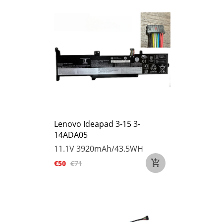
Lenovo Ideapad 3-15 3-
14ADA05
11.1V
3920mAh/43.5WH
€50
€71