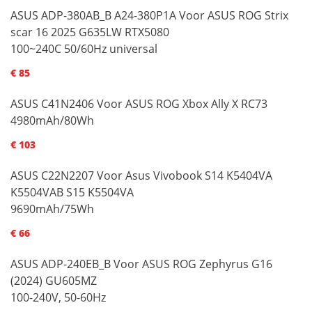
ASUS ADP-380AB_B A24-380P1A Voor ASUS ROG Strix
scar 16 2025 G635LW RTX5080
100~240C 50/60Hz universal
€ 85
ASUS C41N2406 Voor ASUS ROG Xbox Ally X RC73
4980mAh/80Wh
€ 103
ASUS C22N2207 Voor Asus Vivobook S14 K5404VA
K5504VAB S15 K5504VA
9690mAh/75Wh
€ 66
ASUS ADP-240EB_B Voor ASUS ROG Zephyrus G16
(2024) GU605MZ
100-240V, 50-60Hz