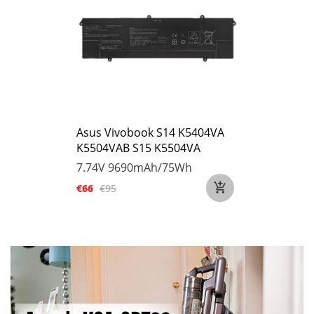
Asus Vivobook S14 K5404VA
K5504VAB S15 K5504VA
7.74V
9690mAh/75Wh
€66
€95