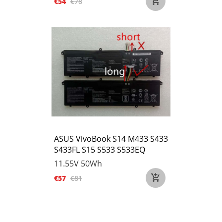
€54
€78
ASUS VivoBook S14 M433 S433
S433FL S15 S533 S533EQ
11.55V
50Wh
€57
€81