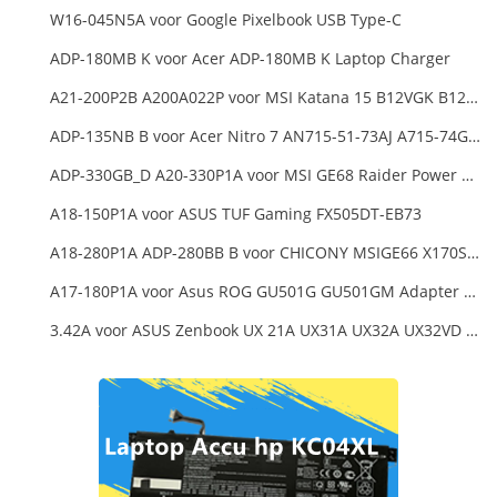
W16-045N5A voor Google Pixelbook USB Type-C
ADP-180MB K voor Acer ADP-180MB K Laptop Charger
A21-200P2B A200A022P voor MSI Katana 15 B12VGK B12VFK B12VEK
ADP-135NB B voor Acer Nitro 7 AN715-51-73AJ A715-74G-52B0 Notebook
ADP-330GB_D A20-330P1A voor MSI GE68 Raider Power Supply
A18-150P1A voor ASUS TUF Gaming FX505DT-EB73
A18-280P1A ADP-280BB B voor CHICONY MSIGE66 X170SMG, MSI GE66 GE76
A17-180P1A voor Asus ROG GU501G GU501GM Adapter Power Supply
3.42A voor ASUS Zenbook UX 21A UX31A UX32A UX32VD Series Ultrabook Models