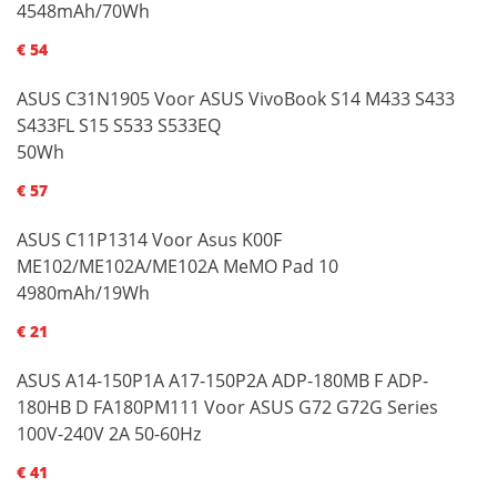
4548mAh/70Wh
€ 54
ASUS C31N1905 Voor ASUS VivoBook S14 M433 S433
S433FL S15 S533 S533EQ
50Wh
€ 57
ASUS C11P1314 Voor Asus K00F
ME102/ME102A/ME102A MeMO Pad 10
4980mAh/19Wh
€ 21
ASUS A14-150P1A A17-150P2A ADP-180MB F ADP-
180HB D FA180PM111 Voor ASUS G72 G72G Series
100V-240V 2A 50-60Hz
€ 41