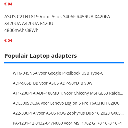
€ 94
ASUS C21N1819 Voor Asus Y406F R459UA X420FA
X420UA A420UA F420U
4800mAh/38Wh
€ 54
Populair Laptop adapters
W16-045N5A voor Google Pixelbook USB Type-C
ADP-90SB_BB voor ASUS ADP-90YD_B 90W
A11-200P1A ADP-180MB_K voor Chicony MSI GE63 Raider RGB 8RE-012US
ADL300SDC3A voor Lenovo Legion 5 Pro 16ACH6H 82JQ008HUK 82JQ008
A22-330P1A voor ASUS ROG Zephyrus Duo 16 2023 GX650PY
PA-1231-12 0432-047N000 voor MSI 1762 GT70 16F3 16F4