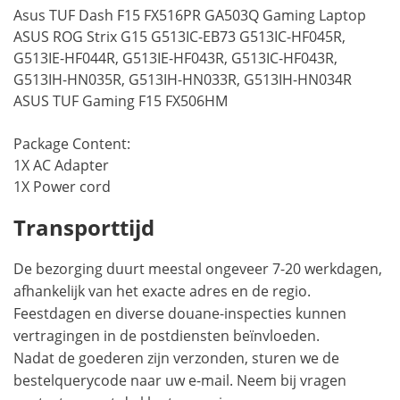
Asus TUF Dash F15 FX516PR GA503Q Gaming Laptop
ASUS ROG Strix G15 G513IC-EB73 G513IC-HF045R,
G513IE-HF044R, G513IE-HF043R, G513IC-HF043R,
G513IH-HN035R, G513IH-HN033R, G513IH-HN034R
ASUS TUF Gaming F15 FX506HM
Package Content:
1X AC Adapter
1X Power cord
Transporttijd
De bezorging duurt meestal ongeveer 7-20 werkdagen,
afhankelijk van het exacte adres en de regio.
Feestdagen en diverse douane-inspecties kunnen
vertragingen in de postdiensten beïnvloeden.
Nadat de goederen zijn verzonden, sturen we de
bestelquerycode naar uw e-mail. Neem bij vragen