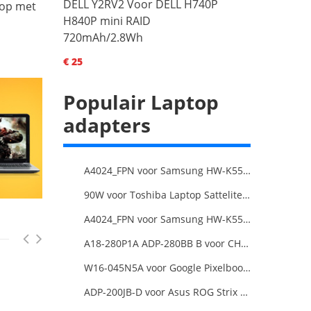
DELL Y2RV2 Voor DELL H740P
 op met
H840P mini RAID
720mAh/2.8Wh
€ 25
Populair Laptop
adapters
A4024_FPN voor Samsung HW-K550/ZA HW-K550 hw-K650 Soundbar
90W voor Toshiba Laptop Sattelite L300D
A4024_FPN voor Samsung HW-K550/ZA HW-K550 hw-K650 Soundbar
A18-280P1A ADP-280BB B voor CHICONY MSIGE66 X170SMG, MSI GE66 GE76
W16-045N5A voor Google Pixelbook USB Type-C
ADP-200JB-D voor Asus ROG Strix G17 G713IE G713IE-HX002W