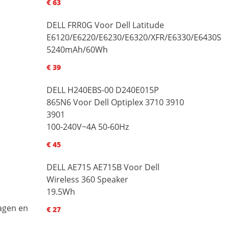
€ 63
DELL FRR0G Voor Dell Latitude
E6120/E6220/E6230/E6320/XFR/E6330/E6430S
5240mAh/60Wh
€ 39
DELL H240EBS-00 D240E015P
865N6 Voor Dell Optiplex 3710 3910
3901
100-240V~4A 50-60Hz
€ 45
DELL AE715 AE715B Voor Dell
Wireless 360 Speaker
19.5Wh
dagen en
€ 27