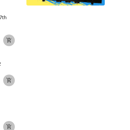
7th
2