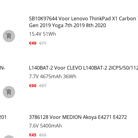
SB10K97644 Voor Lenovo ThinkPad X1 Carbon 
Gen 2019 Yoga 7th 2019 8th 2020
15.4V
51Wh
€49
€71
N-
L140BAT-2 Voor CLEVO L140BAT-2 2ICP5/50/11
7.7V
4675mAh 36Wh
€60
€87
201
3786128 Voor MEDION Akoya E4271 E4272
7.6V
5400mAh
€45
€65