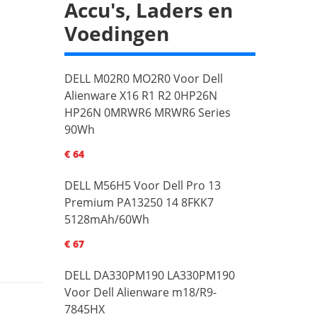
Accu's, Laders en
Voedingen
DELL M02R0 MO2R0 Voor Dell
Alienware X16 R1 R2 0HP26N
HP26N 0MRWR6 MRWR6 Series
90Wh
€ 64
DELL M56H5 Voor Dell Pro 13
Premium PA13250 14 8FKK7
5128mAh/60Wh
€ 67
DELL DA330PM190 LA330PM190
Voor Dell Alienware m18/R9-
7845HX