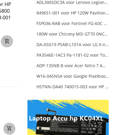
ADL300SDC3A voor Lenovo Legion 5 Pro 16ACH6H 82JQ008HUK 82JQ008
or HP
HP 702309-001 702457-
FSP FSP270-60LE vo
P5800
001 voor HP Elitedesk
FSP Mini ITX/Flex AT
849651-001 voor HP 120W Pavilion 27-a010 27-r014 AIO
3-001
800 G1 ProDesk 600 G1
270W 80 Plus Certif
FSP036-RAB voor Fortinet FG-60C FG-60D FG-60E
Active PFC
240W
270W
180W voor Chicony MSI GT70 0NC-011US
€54
€52
DA-65G19 PSAB-L101A voor LG X-note C500 R410
PA3546E-1AC3 Pa-1181-02 voor Toshiba X205 180W 19V 9.5A Laptop DC Charger Power Supply
ADP-135NB B voor Acer Nitro 7 AN715-51-73AJ A715-74G-52B0 Notebook
W16-045N5A voor Google Pixelbook USB Type-C
HSTNN-DA40 740015-003 voor HP Pavilion 13-a000 x360 11-h000 x2 Series 19.5v 45w 2.31a Blue Charger+Cord