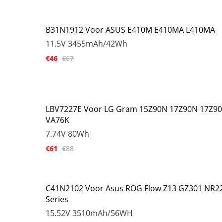
B31N1912 Voor ASUS E410M E410MA L410MA
11.5V
3455mAh/42Wh
€46
€67
LBV7227E Voor LG Gram 15Z90N 17Z90N 17Z90
VA76K
7.74V
80Wh
€61
€88
C41N2102 Voor Asus ROG Flow Z13 GZ301 NR2
Series
15.52V
3510mAh/56WH