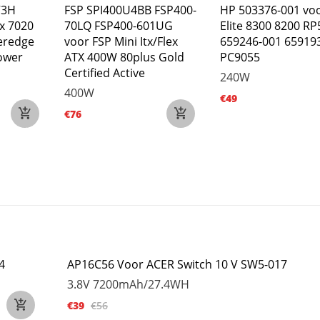
V3H
FSP SPI400U4BB FSP400-
HP 503376-001 vo
ex 7020
70LQ FSP400-601UG
Elite 8300 8200 R
eredge
voor FSP Mini Itx/Flex
659246-001 65919
ower
ATX 400W 80plus Gold
PC9055
Certified Active
240W
400W
€49
€76
4
AP16C56 Voor ACER Switch 10 V SW5-017
3.8V
7200mAh/27.4WH
€39
€56