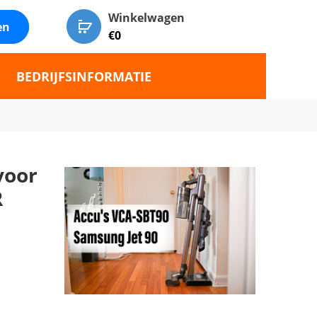
Winkelwagen
en
€
0
BEDRIJFSINFORMATIE
voor
R