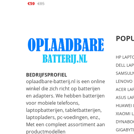
€59
€85
POPU
HP LAPT
DELL LA
SAMSULN
BEDRIJFSPROFIEL
oplaadbare-batterij.nl is een online
LENOVO 
winkel die zich richt op batterijen
ACER LA
en adapters. We hebben batterijen
ASUS LA
voor mobiele telefoons,
HUAWEI 
laptopbatterijen, tabletbatterijen,
XIAOMI 
laptopladers, pc-voedingen, enz.,
DYNABO
Met een compleet assortiment aan
GIGABYT
productmodellen