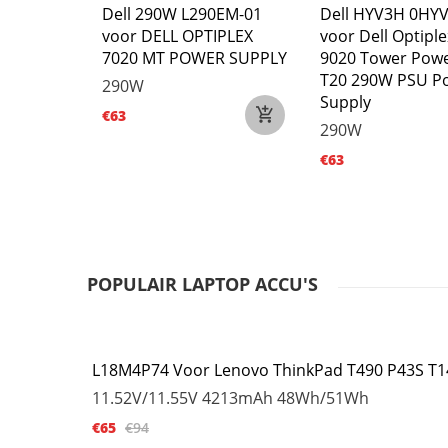
Y6D2 voor
Dell 290W L290EM-01
Dell HYV3H 0HY
 Optiplex
voor DELL OPTIPLEX
voor Dell Optipl
7020 MT POWER SUPPLY
9020 Tower Pow
T20 290W PSU P
290W
Supply
€63
290W
€63
POPULAIR LAPTOP ACCU'S
L18M4P74 Voor Lenovo ThinkPad T490 P43S T1
11.52V/11.55V
4213mAh 48Wh/51Wh
€65
€94