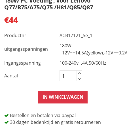
180W PC Voeding , voor Lenovo
Q77/B75/A75/Q75 /H81/Q85/Q87
€44
Productnr
ACB17121_Se_1
180W
uitgangsspanningen
+12V==14.5A(yellow),-12V==0.2A
Ingangsspanning
100-240v~,4A,50/60Hz
Aantal
IN WINKELWAGEN
Bestellen en betalen via paypal
30 dagen bedenktijd en gratis retourneren