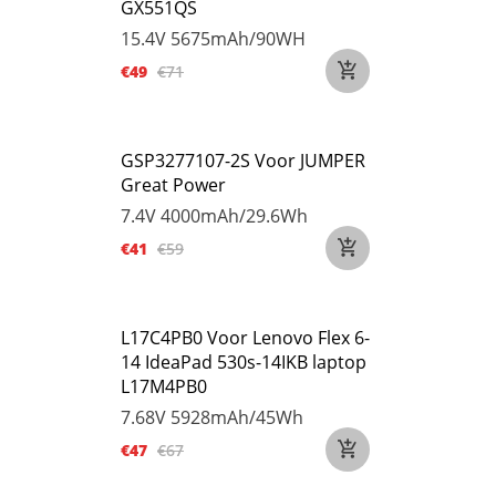
GX551QS
15.4V
5675mAh/90WH
€49
€71
GSP3277107-2S Voor JUMPER
Great Power
7.4V
4000mAh/29.6Wh
€41
€59
L17C4PB0 Voor Lenovo Flex 6-
14 IdeaPad 530s-14IKB laptop
L17M4PB0
7.68V
5928mAh/45Wh
€47
€67