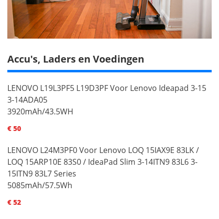
Accu's, Laders en Voedingen
LENOVO L19L3PF5 L19D3PF Voor Lenovo Ideapad 3-15
3-14ADA05
3920mAh/43.5WH
€ 50
LENOVO L24M3PF0 Voor Lenovo LOQ 15IAX9E 83LK /
LOQ 15ARP10E 83S0 / IdeaPad Slim 3-14ITN9 83L6 3-
15ITN9 83L7 Series
5085mAh/57.5Wh
€ 52