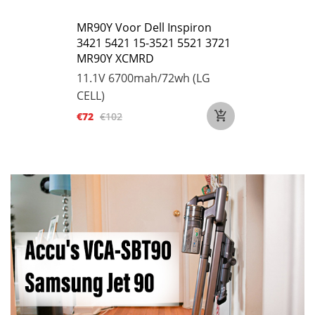
MR90Y Voor Dell Inspiron
3421 5421 15-3521 5521 3721
MR90Y XCMRD
11.1V
6700mah/72wh (LG
CELL)
€72
€102