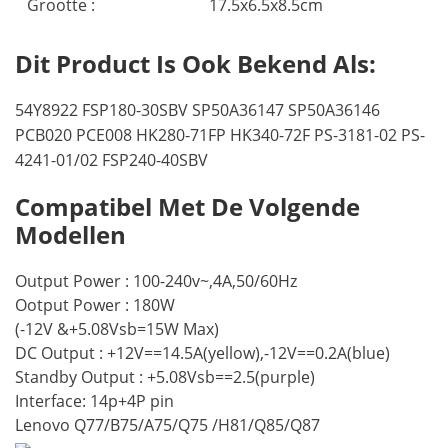
Grootte :
17.5x6.5x8.5cm
Dit Product Is Ook Bekend Als:
54Y8922 FSP180-30SBV SP50A36147 SP50A36146
PCB020 PCE008 HK280-71FP HK340-72F PS-3181-02 PS-
4241-01/02 FSP240-40SBV
Compatibel Met De Volgende
Modellen
Output Power : 100-240v~,4A,50/60Hz
Ootput Power : 180W
(-12V &+5.08Vsb=15W Max)
DC Output : +12V==14.5A(yellow),-12V==0.2A(blue)
Standby Output : +5.08Vsb==2.5(purple)
Interface: 14p+4P pin
Lenovo Q77/B75/A75/Q75 /H81/Q85/Q87