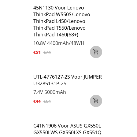
45N1130 Voor Lenovo
ThinkPad W550S/Lenovo
ThinkPad L450/Lenovo
ThinkPad T550/Lenovo
ThinkPad T460(68+)
10.8V
4400mAh/48WH
€51
€74
UTL-4776127-2S Voor JUMPER
U3285131P-2S
7.4V
5000mAh
€44
€64
C41N1906 Voor ASUS GX550L
GX550LWS GX550LXS GX551Q