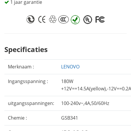
1 jaar garantie
Specificaties
Merknaam :
LENOVO
Ingangsspanning :
180W
+12V==14.5A(yellow),-12V==0.2A
uitgangsspanningen:
100-240v~,4A,50/60Hz
Chemie :
GSB341