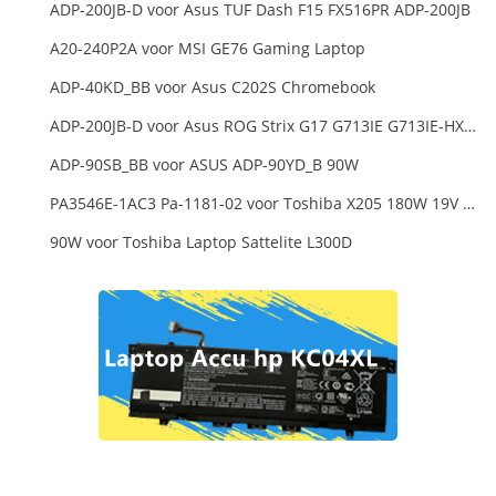
ADP-200JB-D voor Asus TUF Dash F15 FX516PR ADP-200JB
A20-240P2A voor MSI GE76 Gaming Laptop
ADP-40KD_BB voor Asus C202S Chromebook
ADP-200JB-D voor Asus ROG Strix G17 G713IE G713IE-HX002W
ADP-90SB_BB voor ASUS ADP-90YD_B 90W
PA3546E-1AC3 Pa-1181-02 voor Toshiba X205 180W 19V 9.5A Laptop DC Charger Power Supply
90W voor Toshiba Laptop Sattelite L300D