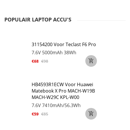
POPULAIR LAPTOP ACCU'S
31154200 Voor Teclast F6 Pro
7.6V
5000mAh 38Wh
€68
€98
HB4593R1ECW Voor Huawei
Matebook X Pro MACH-W19B
MACH-W29C KPL-W00
7.6V
7410mAh/56.3Wh
€59
€85