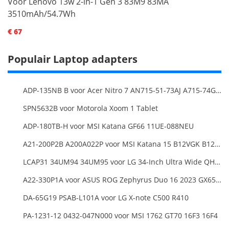
Voor Lenovo 13w 2-in-1 Gen 3 83M9 83MA
3510mAh/54.7Wh
€ 67
Populair Laptop adapters
ADP-135NB B voor Acer Nitro 7 AN715-51-73AJ A715-74G-52B0 Notebook
SPN5632B voor Motorola Xoom 1 Tablet
ADP-180TB-H voor MSI Katana GF66 11UE-088NEU
A21-200P2B A200A022P voor MSI Katana 15 B12VGK B12VFK B12VEK
LCAP31 34UM94 34UM95 voor LG 34-Inch Ultra Wide QHD Monitor LED
A22-330P1A voor ASUS ROG Zephyrus Duo 16 2023 GX650PY
DA-65G19 PSAB-L101A voor LG X-note C500 R410
PA-1231-12 0432-047N000 voor MSI 1762 GT70 16F3 16F4