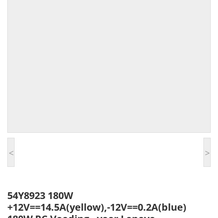
<
>
54Y8923 180W
+12V==14.5A(yellow),-12V==0.2A(blue)