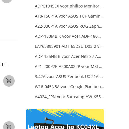
+12VB==/15A
ADPC1945EX voor philips Monitor Power Supply
€45
A18-150P1A voor ASUS TUF Gaming FX505DT-EB73
A22-330P1A voor ASUS ROG Zephyrus Duo 16 2023 GX650PY
ADP-180MB K voor Acer ADP-180MB K Laptop Charger
EAY65895901 ADT-65DSU-D03-2 voor LG gram 15Z90P-K.ARB6U1 16T90P, LG gram 15Z90Q 16Z90Q 17Z90Q16Z95PD Series
ADP-135NB B voor Acer Nitro 7 AN715-51-73AJ A715-74G-52B0 Notebook
-ITL
A21-200P2B A200A022P voor MSI Katana 15 B12VGK B12VFK B12VEK
3.42A voor ASUS Zenbook UX 21A UX31A UX32A UX32VD Series Ultrabook Models
W16-045N5A voor Google Pixelbook USB Type-C
A4024_FPN voor Samsung HW-K550/ZA HW-K550 hw-K650 Soundbar