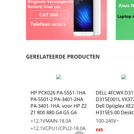
GERELATEERDE PRODUCTEN
77070
HP PCK026 PA-5551-1HA
DELL 4FCWX D31
PA-5501-2 PA-3401-2HA
D315E001L VX37
or
PA-3401-1HA. voor HP Z2
Dell Optiplex XE2
ower
Z1 800 880 G4 G5 G6
H315ES-00 Desk
+12.1VMAIN-18.0A
100-240V~
+12.1VCPU1/CPU2-18.0A
€45