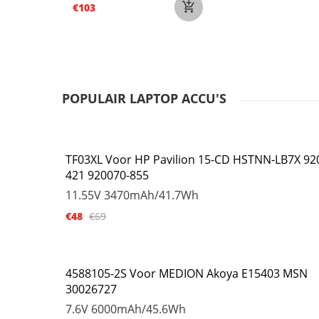
€103
POPULAIR LAPTOP ACCU'S
TF03XL Voor HP Pavilion 15-CD HSTNN-LB7X 92
421 920070-855
11.55V
3470mAh/41.7Wh
€48
€69
4588105-2S Voor MEDION Akoya E15403 MSN
30026727
7.6V
6000mAh/45.6Wh