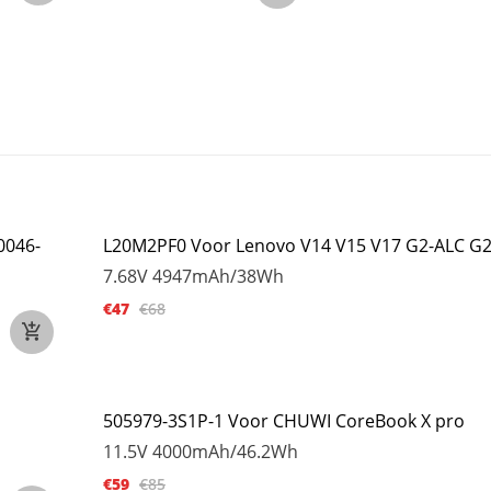
0046-
L20M2PF0 Voor Lenovo V14 V15 V17 G2-ALC G2
7.68V
4947mAh/38Wh
€47
€68
505979-3S1P-1 Voor CHUWI CoreBook X pro
11.5V
4000mAh/46.2Wh
€59
€85