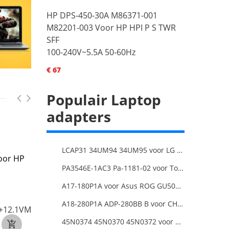
HP DPS-450-30A M86371-001
M82201-003 Voor HP HPI P S TWR
SFF
100-240V~5.5A 50-60Hz
€ 67
Populair Laptop
adapters
LCAP31 34UM94 34UM95 voor LG 34-Inch Ultra Wide QHD Monitor LED
oor HP
DELL H240EBS-00
LENOVO 5P51D7707
PA3546E-1AC3 Pa-1181-02 voor Toshiba X205 180W 19V 9.5A Laptop DC Charger Power Supply
D240E015P 865N6 voor
5P51D77130
Dell Optiplex 3710 3910
SP50H29604 voor
A17-180P1A voor Asus ROG GU501G GU501GM Adapter Power Supply
3901
Lenovo P340 Tower
Desktop
A18-280P1A ADP-280BB B voor CHICONY MSIGE66 X170SMG, MSI GE66 GE76
+12VA1==/18A
+12.1VMAIN&+12.1VCPU&+12.1VCPU2
€49
+12VA2==/18A
45N0374 45N0370 45N0372 voor 20V 8.5A 170W Lenovo ThinkPad W540 T540P