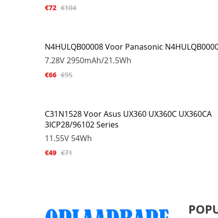
€72
€104
N4HULQB00008 Voor Panasonic N4HULQB000
7.28V
2950mAh/21.5Wh
€66
€95
C31N1528 Voor Asus UX360 UX360C UX360CA
3ICP28/96102 Series
11.55V
54Wh
€49
€71
POPU