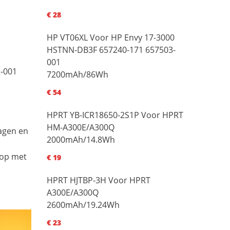
€ 28
HP VT06XL Voor HP Envy 17-3000
HSTNN-DB3F 657240-171 657503-
001
2-001
7200mAh/86Wh
€ 54
HPRT YB-ICR18650-2S1P Voor HPRT
HM-A300E/A300Q
dagen en
2000mAh/14.8Wh
 op met
€ 19
HPRT HJTBP-3H Voor HPRT
A300E/A300Q
2600mAh/19.24Wh
€ 23