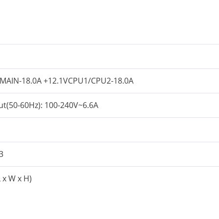
VMAIN-18.0A +12.1VCPU1/CPU2-18.0A
ut(50-60Hz): 100-240V~6.6A
3
x W x H)