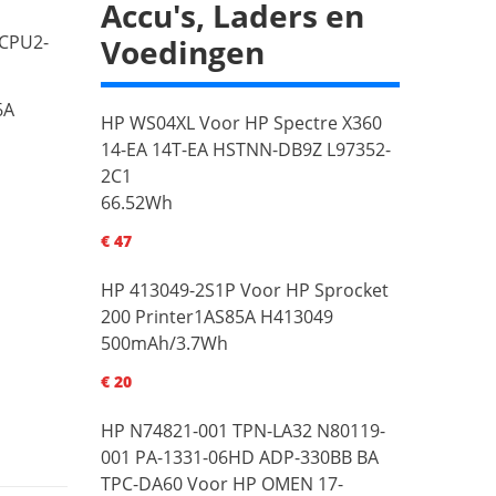
Accu's, Laders en
/CPU2-
Voedingen
6A
HP WS04XL Voor HP Spectre X360
14-EA 14T-EA HSTNN-DB9Z L97352-
2C1
66.52Wh
€ 47
HP 413049-2S1P Voor HP Sprocket
200 Printer1AS85A H413049
500mAh/3.7Wh
€ 20
HP N74821-001 TPN-LA32 N80119-
001 PA-1331-06HD ADP-330BB BA
TPC-DA60 Voor HP OMEN 17-