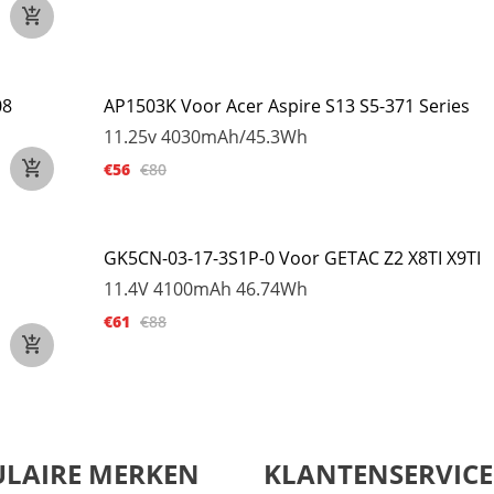
08
AP1503K Voor Acer Aspire S13 S5-371 Series
11.25v
4030mAh/45.3Wh
€56
€80
GK5CN-03-17-3S1P-0 Voor GETAC Z2 X8TI X9TI
11.4V
4100mAh 46.74Wh
€61
€88
LAIRE MERKEN
KLANTENSERVICE