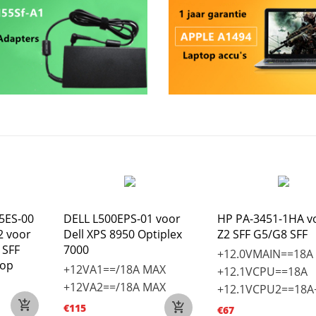
5ES-00
DELL L500EPS-01 voor
HP PA-3451-1HA v
2 voor
Dell XPS 8950 Optiplex
Z2 SFF G5/G8 SFF
 SFF
7000
+12.0VMAIN==18A
top
+12VA1==/18A MAX
+12.1VCPU==18A
+12VA2==/18A MAX
+12.1VCPU2==18A
€115
€67