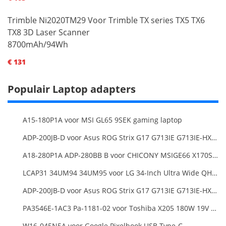
Trimble Ni2020TM29 Voor Trimble TX series TX5 TX6
TX8 3D Laser Scanner
8700mAh/94Wh
€ 131
Populair Laptop adapters
A15-180P1A voor MSI GL65 9SEK gaming laptop
ADP-200JB-D voor Asus ROG Strix G17 G713IE G713IE-HX002W
A18-280P1A ADP-280BB B voor CHICONY MSIGE66 X170SMG, MSI GE66 GE76
LCAP31 34UM94 34UM95 voor LG 34-Inch Ultra Wide QHD Monitor LED
ADP-200JB-D voor Asus ROG Strix G17 G713IE G713IE-HX002W
PA3546E-1AC3 Pa-1181-02 voor Toshiba X205 180W 19V 9.5A Laptop DC Charger Power Supply
W16-045N5A voor Google Pixelbook USB Type-C