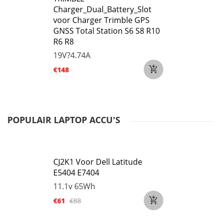
Charger_Dual_Battery_Slot
voor Charger Trimble GPS
GNSS Total Station S6 S8 R10
R6 R8
19V?4.74A
€148
POPULAIR LAPTOP ACCU'S
CJ2K1 Voor Dell Latitude
E5404 E7404
11.1v
65Wh
€61
€88