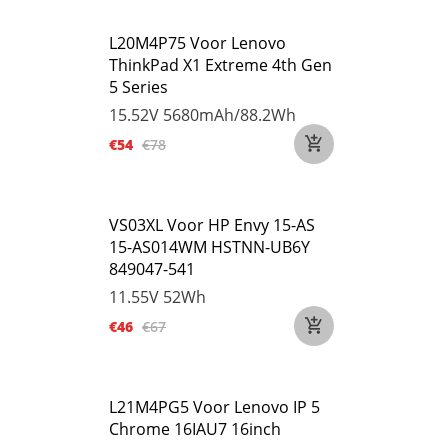
L20M4P75 Voor Lenovo
ThinkPad X1 Extreme 4th Gen
5 Series
15.52V
5680mAh/88.2Wh
€54
€78
VS03XL Voor HP Envy 15-AS
15-AS014WM HSTNN-UB6Y
849047-541
11.55V
52Wh
€46
€67
L21M4PG5 Voor Lenovo IP 5
Chrome 16IAU7 16inch