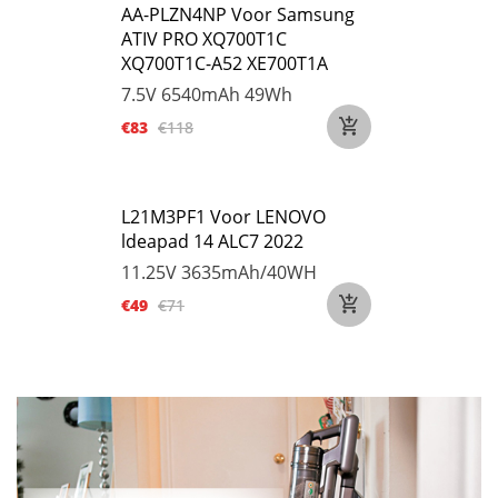
AA-PLZN4NP Voor Samsung
ATIV PRO XQ700T1C
XQ700T1C-A52 XE700T1A
7.5V
6540mAh 49Wh
€83
€118
L21M3PF1 Voor LENOVO
ldeapad 14 ALC7 2022
11.25V
3635mAh/40WH
€49
€71