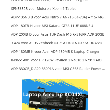
SPN5632B voor Motorola Xoom 1 Tablet
ADP-135NB B voor Acer Nitro 7 AN715-51-73AJ A715-74G-52B0 Notebook
ADP-180TB-H voor MSI Katana GF66 11UE-088NEU
ADP-200JB-D voor Asus TUF Dash F15 FX516PR ADP-200JB
3.42A voor ASUS Zenbook UX 21A UX31A UX32A UX32VD Series Ultrabook Models
ADP-180MB K voor Acer ADP-180MB K Laptop Charger
849651-001 voor HP 120W Pavilion 27-a010 27-r014 AIO
ADP-330GB_D A20-330P1A voor MSI GE68 Raider Power Supply