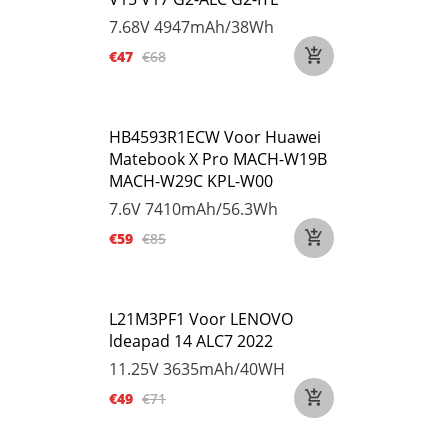
7.68V
4947mAh/38Wh
€47
€68
HB4593R1ECW Voor Huawei
Matebook X Pro MACH-W19B
MACH-W29C KPL-W00
7.6V
7410mAh/56.3Wh
€59
€85
L21M3PF1 Voor LENOVO
ldeapad 14 ALC7 2022
11.25V
3635mAh/40WH
€49
€71