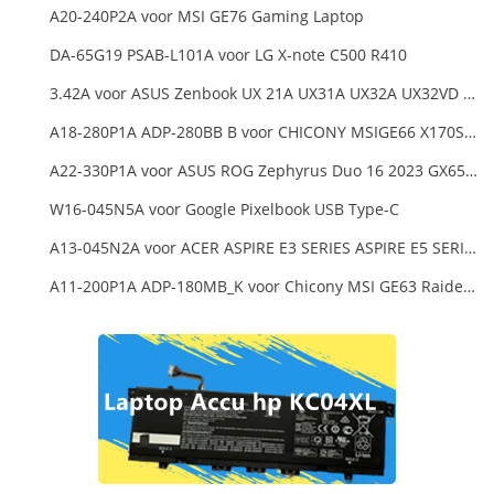
A20-240P2A voor MSI GE76 Gaming Laptop
DA-65G19 PSAB-L101A voor LG X-note C500 R410
3.42A voor ASUS Zenbook UX 21A UX31A UX32A UX32VD Series Ultrabook Models
A18-280P1A ADP-280BB B voor CHICONY MSIGE66 X170SMG, MSI GE66 GE76
A22-330P1A voor ASUS ROG Zephyrus Duo 16 2023 GX650PY
W16-045N5A voor Google Pixelbook USB Type-C
A13-045N2A voor ACER ASPIRE E3 SERIES ASPIRE E5 SERIES ASPIRE ES1 SERIES
A11-200P1A ADP-180MB_K voor Chicony MSI GE63 Raider RGB 8RE-012US