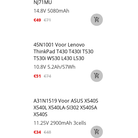
NJ71MU
14.8V
5080mAh
€49
€71
45N1001 Voor Lenovo
ThinkPad T430 T430I T530
T530i W530 L430 L530
10.8V
5.2Ah/57Wh
€51
€74
A31N1519 Voor ASUS X540S
X540L X540LA-SI302 X540SA
X540S
11.25V
2900mAh 3cells
€34
€48