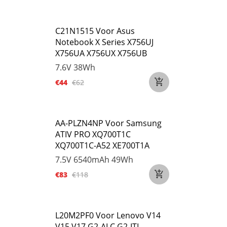
C21N1515 Voor Asus
Notebook X Series X756UJ
X756UA X756UX X756UB
7.6V
38Wh
€44
€62
AA-PLZN4NP Voor Samsung
ATIV PRO XQ700T1C
XQ700T1C-A52 XE700T1A
7.5V
6540mAh 49Wh
€83
€118
L20M2PF0 Voor Lenovo V14
V15 V17 G2-ALC G2-ITL