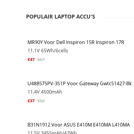
POPULAIR LAPTOP ACCU'S
MR90Y Voor Dell Inspiron 15R Inspiron 17R
11.1V
65Wh/6cells
€47
€67
U488575PV-3S1P Voor Gateway Gwtc51427-Bk
11.4V
4500mAh
€37
€54
B31N1912 Voor ASUS E410M E410MA L410MA
11.5V
3455mAh/42Wh