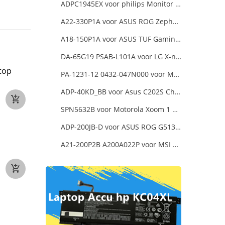
ADPC1945EX voor philips Monitor Power Supply
A22-330P1A voor ASUS ROG Zephyrus Duo 16 2023 GX650PY
A18-150P1A voor ASUS TUF Gaming FX505DT-EB73
DA-65G19 PSAB-L101A voor LG X-note C500 R410
top
PA-1231-12 0432-047N000 voor MSI 1762 GT70 16F3 16F4
ADP-40KD_BB voor Asus C202S Chromebook
SPN5632B voor Motorola Xoom 1 Tablet
ADP-200JB-D voor ASUS ROG G513QC-HN008T
A21-200P2B A200A022P voor MSI Katana 15 B12VGK B12VFK B12VEK