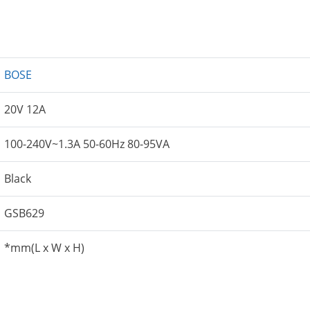
BOSE
20V 12A
100-240V~1.3A 50-60Hz 80-95VA
Black
GSB629
*mm(L x W x H)