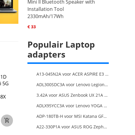
Mini II Bluetooth Speaker with
Installation Tool
2330mAh/17Wh
€ 33
Populair Laptop
adapters
A13-045N2A voor ACER ASPIRE E3 SERIES ASPIRE E5 SERIES ASPIRE ES1 SERIES
D1D
i 5G
ADL300SDC3A voor Lenovo Legion 5 Pro 16ACH6H 82JQ008HUK 82JQ008
3.42A voor ASUS Zenbook UX 21A UX31A UX32A UX32VD Series Ultrabook Models
68X
ADLX95YCC3A voor Lenovo YOGA 6 Pro-13IKB YOGA 920
ADP-180TB-H voor MSI Katana GF66 11UE-088NEU
A22-330P1A voor ASUS ROG Zephyrus Duo 16 2023 GX650PY