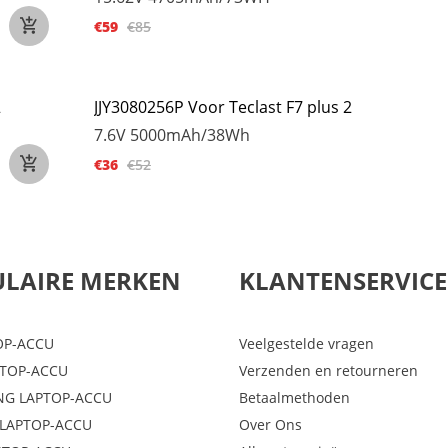
€59
€85
2
JJY3080256P Voor Teclast F7 plus 2
7.6V
5000mAh/38Wh
€36
€52
LAIRE MERKEN
KLANTENSERVICE
OP-ACCU
Veelgestelde vragen
PTOP-ACCU
Verzenden en retourneren
G LAPTOP-ACCU
Betaalmethoden
LAPTOP-ACCU
Over Ons