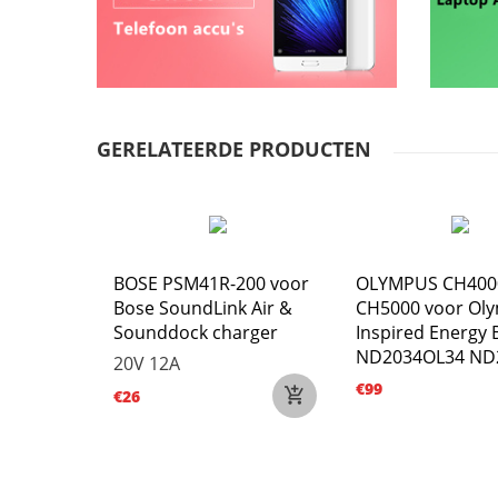
GERELATEERDE PRODUCTEN
BOSE PSM41R-200 voor
OLYMPUS CH400
Bose SoundLink Air &
CH5000 voor Ol
Sounddock charger
Inspired Energy 
ND2034OL34 ND
20V 12A
€99
€26