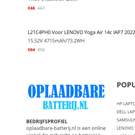
€46
€67
L21C4PH0 Voor LENOVO Yoga Air 14c IAP7 202
15.52V
4715mAh/73.2WH
€64
€92
POPU
HP LAPT
DELL LA
SAMSULN
BEDRIJFSPROFIEL
oplaadbare-batterij.nl is een online
LENOVO 