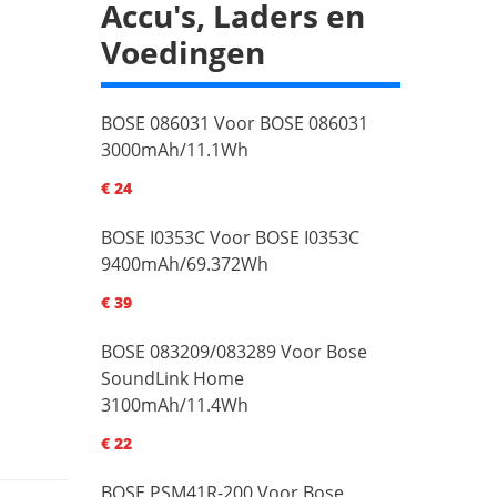
Accu's, Laders en
Voedingen
BOSE 086031 Voor BOSE 086031
3000mAh/11.1Wh
€ 24
BOSE I0353C Voor BOSE I0353C
9400mAh/69.372Wh
€ 39
BOSE 083209/083289 Voor Bose
SoundLink Home
3100mAh/11.4Wh
€ 22
BOSE PSM41R-200 Voor Bose