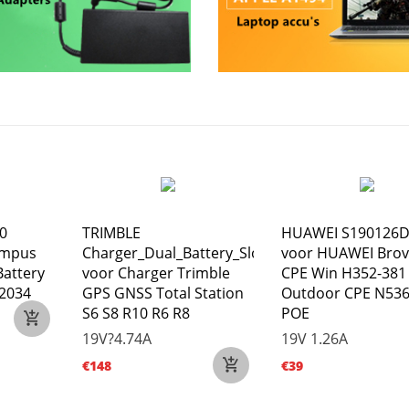
0
TRIMBLE
HUAWEI S190126
ympus
Charger_Dual_Battery_Slot
voor HUAWEI Brov
Battery
voor Charger Trimble
CPE Win H352-381
2034
GPS GNSS Total Station
Outdoor CPE N53
S6 S8 R10 R6 R8
POE
19V?4.74A
19V 1.26A
€148
€39