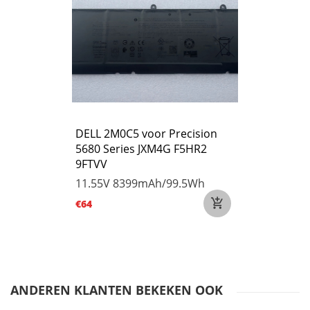
DELL 2M0C5 voor Precision
5680 Series JXM4G F5HR2
9FTVV
11.55V
8399mAh/99.5Wh
€64
ANDEREN KLANTEN BEKEKEN OOK