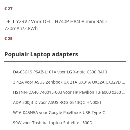
€ 27
DELL Y2RV2 Voor DELL H740P H840P mini RAID
720mAh/2.8Wh
€ 25
Populair Laptop adapters
DA-65G19 PSAB-L101A voor LG X-note C500 R410
3.42A voor ASUS Zenbook UX 21A UX31A UX32A UX32VD Series Ultrabook Models
HSTNN-DA40 740015-003 voor HP Pavilion 13-a000 x360 11-h000 x2 Series 19.5v 45w 2.31a Blue Charger+Cord
ADP-200JB-D voor ASUS ROG G513QC-HN008T
W16-045N5A voor Google Pixelbook USB Type-C
90W voor Toshiba Laptop Sattelite L300D