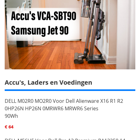
Accu's, Laders en Voedingen
DELL M02R0 MO2R0 Voor Dell Alienware X16 R1 R2
0HP26N HP26N 0MRWR6 MRWR6 Series
90Wh
€ 64