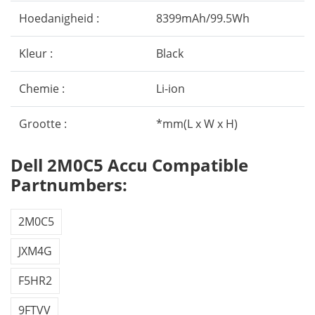
Hoedanigheid :
8399mAh/99.5Wh
Kleur :
Black
Chemie :
Li-ion
Grootte :
*mm(L x W x H)
Dell 2M0C5 Accu Compatible
Partnumbers:
2M0C5
JXM4G
F5HR2
9FTVV