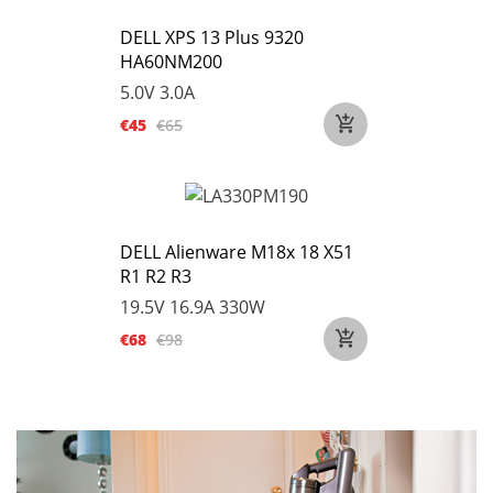
DELL XPS 13 Plus 9320
HA60NM200
5.0V 3.0A
€45
€65
DELL Alienware M18x 18 X51
R1 R2 R3
19.5V 16.9A 330W
€68
€98