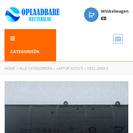
Winkelwagen
€
0
CATEGORIEËN
HOME
ALLE CATEGORIEËN
LAPTOP ACCU'S
DELL 2M0C5