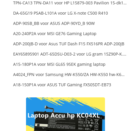
TPN-CA13 TPN-DA11 voor HP L15879-003 Pavilion 15-dk1000
DA-65G19 PSAB-L101A voor LG X-note C500 R410
ADP-90SB_BB voor ASUS ADP-90YD_B 90W
A20-240P2A voor MSI GE76 Gaming Laptop
ADP-200JB-D voor Asus TUF Dash F15 FX516PR ADP-200JB
EAY65895901 ADT-65DSU-D03-2 voor LG gram 15Z90P-K.ARB6U1 16T90P, LG gram 15Z90Q 16Z90Q 17Z90Q16Z95PD Series
A15-180P1A voor MSI GL65 9SEK gaming laptop
A4024_FPN voor Samsung HW-K550/ZA HW-K550 hw-K650 Soundbar
A18-150P1A voor ASUS TUF Gaming FX505DT-EB73