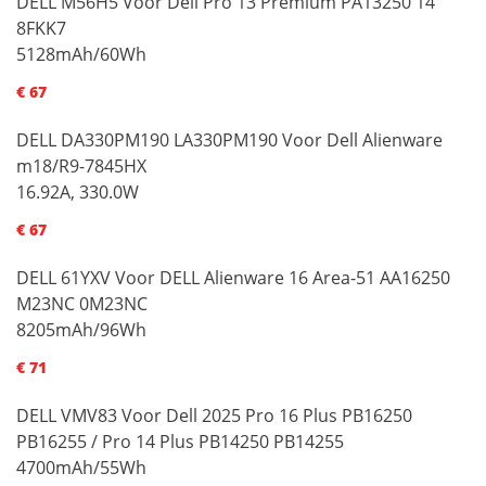
DELL M56H5 Voor Dell Pro 13 Premium PA13250 14
8FKK7
5128mAh/60Wh
€ 67
DELL DA330PM190 LA330PM190 Voor Dell Alienware
m18/R9-7845HX
16.92A, 330.0W
€ 67
DELL 61YXV Voor DELL Alienware 16 Area-51 AA16250
M23NC 0M23NC
8205mAh/96Wh
€ 71
DELL VMV83 Voor Dell 2025 Pro 16 Plus PB16250
PB16255 / Pro 14 Plus PB14250 PB14255
4700mAh/55Wh