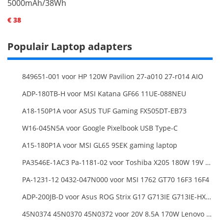
5000mAh/38Wh
€ 38
Populair Laptop adapters
849651-001 voor HP 120W Pavilion 27-a010 27-r014 AIO
ADP-180TB-H voor MSI Katana GF66 11UE-088NEU
A18-150P1A voor ASUS TUF Gaming FX505DT-EB73
W16-045N5A voor Google Pixelbook USB Type-C
A15-180P1A voor MSI GL65 9SEK gaming laptop
PA3546E-1AC3 Pa-1181-02 voor Toshiba X205 180W 19V 9.5A Laptop DC Charger Power Supply
PA-1231-12 0432-047N000 voor MSI 1762 GT70 16F3 16F4
ADP-200JB-D voor Asus ROG Strix G17 G713IE G713IE-HX002W
45N0374 45N0370 45N0372 voor 20V 8.5A 170W Lenovo ThinkPad W540 T540P