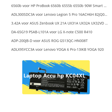
6560b voor HP ProBook 6560b 6555b 6550b 90W Smart AC Power Adapter Laptop
ADL300SDC3A voor Lenovo Legion 5 Pro 16ACH6H 82JQ008HUK 82JQ008
3.42A voor ASUS Zenbook UX 21A UX31A UX32A UX32VD Series Ultrabook Models
DA-65G19 PSAB-L101A voor LG X-note C500 R410
ADP-200JB-D voor ASUS ROG G513QC-HN008T
ADLX95YCC3A voor Lenovo YOGA 6 Pro-13IKB YOGA 920