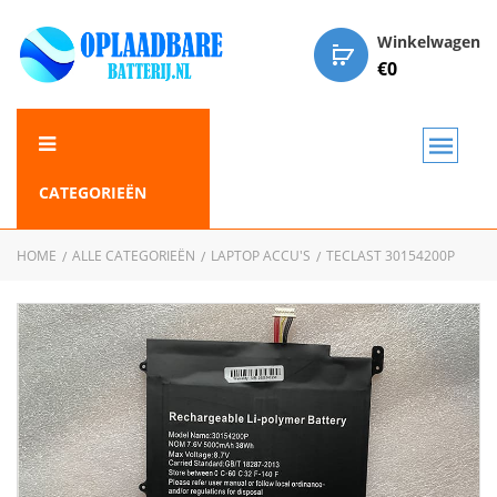
Winkelwagen
€
0
CATEGORIEËN
HOME
ALLE CATEGORIEËN
LAPTOP ACCU'S
TECLAST 30154200P