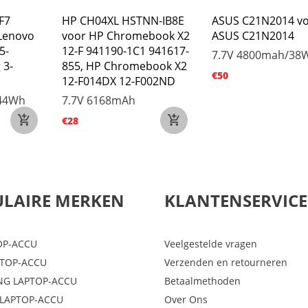
F7
HP CH04XL HSTNN-IB8E
ASUS C21N2014 v
Lenovo
voor HP Chromebook X2
ASUS C21N2014
5-
12-F 941190-1C1 941617-
7.7V
4800mah/38
 3-
855, HP Chromebook X2
€50
12-F014DX 12-F002ND
44Wh
7.7V
6168mAh
€28
LAIRE MERKEN
KLANTENSERVICE
OP-ACCU
Veelgestelde vragen
PTOP-ACCU
Verzenden en retourneren
G LAPTOP-ACCU
Betaalmethoden
LAPTOP-ACCU
Over Ons