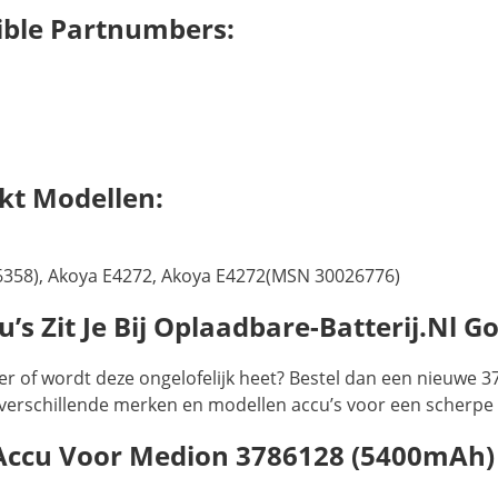
ble Partnumbers:
kt Modellen:
358), Akoya E4272, Akoya E4272(MSN 30026776)
s Zit Je Bij Oplaadbare-Batterij.nl G
r of wordt deze ongelofelijk heet? Bestel dan een nieuwe 
el verschillende merken en modellen accu’s voor een scherpe p
 Accu Voor Medion 3786128 (5400mAh)