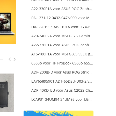
A22-330P1A voor ASUS ROG Zephyrus Duo 16 2023 GX650PY
PA-1231-12 0432-047N000 voor MSI 1762 GT70 16F3 16F4
DA-65G19 PSAB-L101A voor LG X-note C500 R410
A20-240P2A voor MSI GE76 Gaming Laptop
A22-330P1A voor ASUS ROG Zephyrus Duo 16 2023 GX650PY
A15-180P1A voor MSI GL65 9SEK gaming laptop
6560b voor HP ProBook 6560b 6555b 6550b 90W Smart AC Power Adapter Laptop
ADP-200JB-D voor Asus ROG Strix G17 G713IE G713IE-HX002W
EAY65895901 ADT-65DSU-D03-2 voor LG gram 15Z90P-K.ARB6U1 16T90P, LG gram 15Z90Q 16Z90Q 17Z90Q16Z95PD Series
ADP-40KD_BB voor Asus C202S Chromebook
LCAP31 34UM94 34UM95 voor LG 34-Inch Ultra Wide QHD Monitor LED