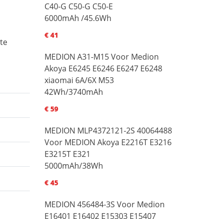
C40-G C50-G C50-E
6000mAh /45.6Wh
€ 41
te
MEDION A31-M15 Voor Medion
Akoya E6245 E6246 E6247 E6248
xiaomai 6A/6X M53
42Wh/3740mAh
€ 59
MEDION MLP4372121-2S 40064488
Voor MEDION Akoya E2216T E3216
E3215T E321
5000mAh/38Wh
€ 45
MEDION 456484-3S Voor Medion
E16401 E16402 E15303 E15407