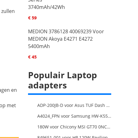
3740mAh/42Wh
 zullen
€ 59
MEDION 3786128 40069239 Voor
MEDION Akoya E4271 E4272
5400mAh
€ 45
Populair Laptop
adapters
dagen en
 op met
ADP-200JB-D voor Asus TUF Dash F15 FX516PR ADP-200JB
A4024_FPN voor Samsung HW-K550/ZA HW-K550 hw-K650 Soundbar
180W voor Chicony MSI GT70 0NC-011US
849651-001 voor HP 120W Pavilion 27-a010 27-r014 AIO