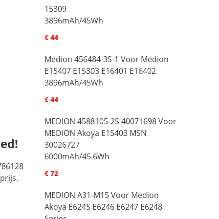
15309
3896mAh/45Wh
€ 44
Medion 456484-3S-1 Voor Medion
E15407 E15303 E16401 E16402
3896mAh/45Wh
€ 44
MEDION 4588105-2S 40071698 Voor
MEDION Akoya E15403 MSN
oed!
30026727
6000mAh/45.6Wh
3786128
€ 72
rijs.
MEDION A31-M15 Voor Medion
Akoya E6245 E6246 E6247 E6248
Series