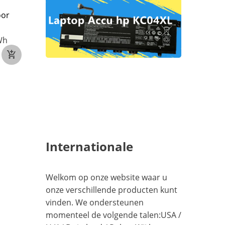
oor
DELL VG661 V4N84 voor
LENOVO L21M4PD8
Dell Alienware X14 Series
L21L4PD8 voor Len
ThinkBook 16 G4+ I
Wh
11.4V
80.5Wh
ARA Series
€76
15.36V
4460mAh/68
€63
Internationale
Welkom op onze website waar u
onze verschillende producten kunt
vinden. We ondersteunen
momenteel de volgende talen:
USA
/