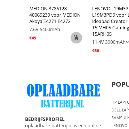
P21
MEDION 3786128
LENOVO L19M3P
 Lenovo
40069239 voor MEDION
L19M3PD9 voor 
4IKB
Akoya E4271 E4272
Ideapad Creator 
0S-15AST
15IMH05 Gaming
7.6V
5400mAh
15ARH05
€45
30Wh
11.4V
3900mAh/
€50
POPU
HP LAPT
DELL LA
SAMSULN
BEDRIJFSPROFIEL
oplaadbare-batterij.nl is een online
LENOVO 