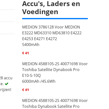
Accu's, Laders en
Voedingen
MEDION 3786128 Voor MEDION
E3222 MD63310 MD63810 E4222
E4253 E4271 E4272
5400mAh
€ 41
MEDION 4588105-2S 40071698 Voor
Toshiba Satellite Dynabook Pro
E10-S-10Q
28 accu
6000mAh /45.6Wh
ce.
rijzen!
€ 41
MEDION 4588105-2S 40071698 Voor
Toshiba Dynabook Satellite Pro