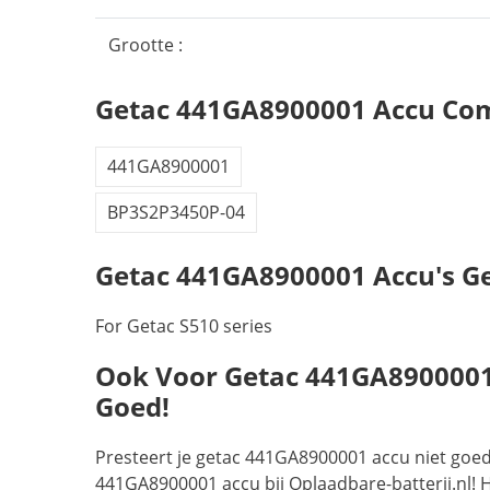
Grootte :
Getac 441GA8900001 Accu Com
441GA8900001
BP3S2P3450P-04
Getac 441GA8900001 Accu's Ge
For Getac S510 series
Ook Voor Getac 441GA8900001 A
Goed!
Presteert je getac 441GA8900001 accu niet goed
441GA8900001 accu bij Oplaadbare-batterij.nl! H