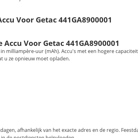
 Accu Voor Getac 441GA8900001
 Accu Voor Getac 441GA8900001
in milliampère-uur (mAh). Accu's met een hogere capaciteit
at u ze opnieuw moet opladen.
agen, afhankelijk van het exacte adres en de regio. Feest
 in de postdiensten beïnvloeden.