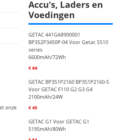
Accu's, Laders en
Voedingen
GETAC 441GA8900001
BP3S2P3450P-04 Voor Getac S510
series
6600mAh/72Wh
€ 64
GETAC BP3S1P2160 BP3S1P2160-S
Voor GETAC F110 G2 G3 G4
2100mAh/24W
et onze
€ 45
GETAC G1 Voor GETAC G1
5195mAh/80Wh
€ 54