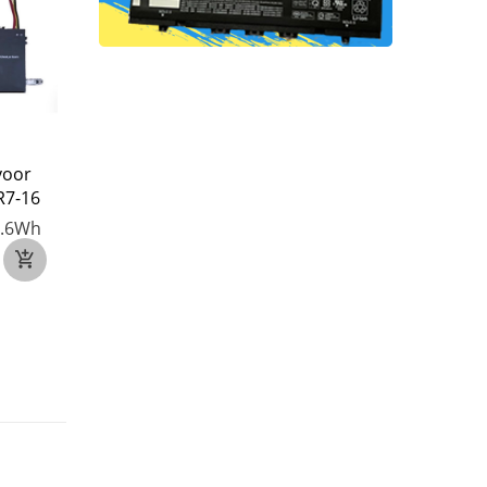
voor
CLEVO X560BAT-4-80
AXIOO ZL4776127-2
R7-16
voor CLEVO X560BAT-4-
voor AXIOO Mybook
80
PN1305P
.6Wh
15.48V
5070mAh/80Wh
7.4V
5000mAh/37W
€64
€41