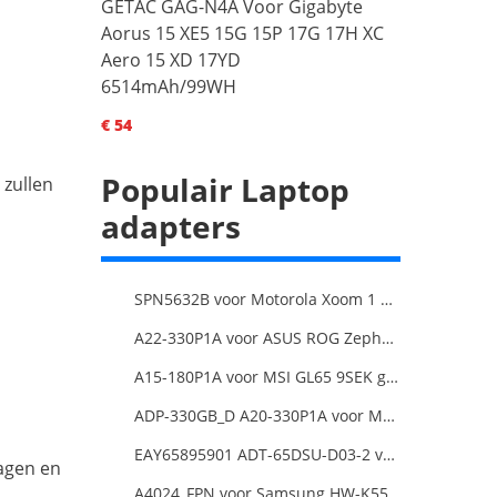
GETAC GAG-N4A Voor Gigabyte
Aorus 15 XE5 15G 15P 17G 17H XC
Aero 15 XD 17YD
6514mAh/99WH
€ 54
Populair Laptop
 zullen
adapters
SPN5632B voor Motorola Xoom 1 Tablet
A22-330P1A voor ASUS ROG Zephyrus Duo 16 2023 GX650PY
A15-180P1A voor MSI GL65 9SEK gaming laptop
ADP-330GB_D A20-330P1A voor MSI GE68 Raider Power Supply
EAY65895901 ADT-65DSU-D03-2 voor LG gram 15Z90P-K.ARB6U1 16T90P, LG gram 15Z90Q 16Z90Q 17Z90Q16Z95PD Series
dagen en
A4024_FPN voor Samsung HW-K550/ZA HW-K550 hw-K650 Soundbar