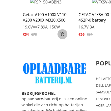
Getac V100 V100X V110
GETAC VFXSV-00-
V200 V200X M320 X500
4S2P-0 battery
19.0V==7.89A, 150W
16.7V 3A
€54
€78
€56
€81
POPU
HP LAPT
DELL LA
SAMSULN
BEDRIJFSPROFIEL
oplaadbare-batterij.nl is een online
LENOVO 
winkel die zich richt op batterijen
ACER LA
en adapters. We hebben batterijen