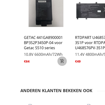
chrevo
GETAC 441GA8900001
RTDPART U4685
voor
BP3S2P3450P-04 voor
3S1P voor RTDP
BAT-4-80
Getac S510 series
U468576PV-3S1P
h/80Wh
10.8V
6600mAh/72Wh
11.4V
4800mAh/
€64
€49
ANDEREN KLANTEN BEKEKEN OOK