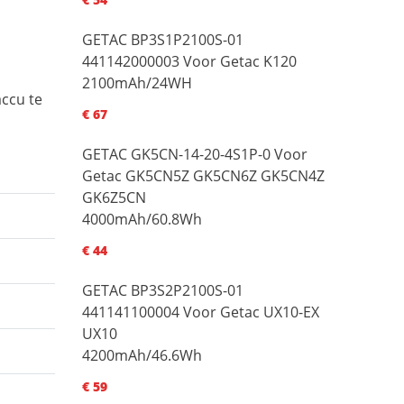
GETAC BP3S1P2100S-01
441142000003 Voor Getac K120
2100mAh/24WH
accu te
€ 67
GETAC GK5CN-14-20-4S1P-0 Voor
Getac GK5CN5Z GK5CN6Z GK5CN4Z
GK6Z5CN
4000mAh/60.8Wh
€ 44
GETAC BP3S2P2100S-01
441141100004 Voor Getac UX10-EX
UX10
4200mAh/46.6Wh
€ 59