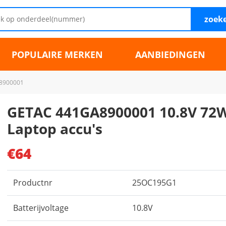
zoek
POPULAIRE MERKEN
AANBIEDINGEN
8900001
GETAC 441GA8900001 10.8V 72
Laptop accu's
€64
Productnr
25OC195G1
Batterijvoltage
10.8V