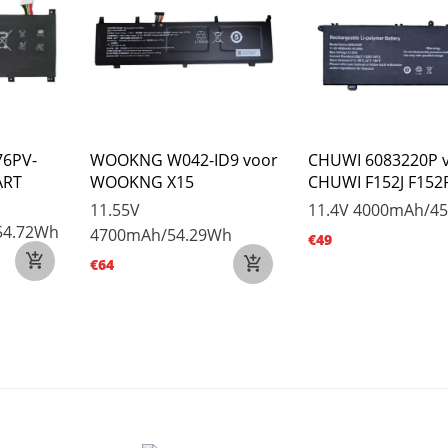
76PV-
WOOKNG W042-ID9 voor
CHUWI 6083220P 
ART
WOOKNG X15
CHUWI F152J F152
11.55V
11.4V
4000mAh/45
54.72Wh
4700mAh/54.29Wh
€49
€64