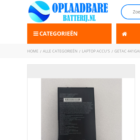
CATEGORIEËN
HOME
ALLE CATEGORIEËN
LAPTOP ACCU'S
GETAC 441GA