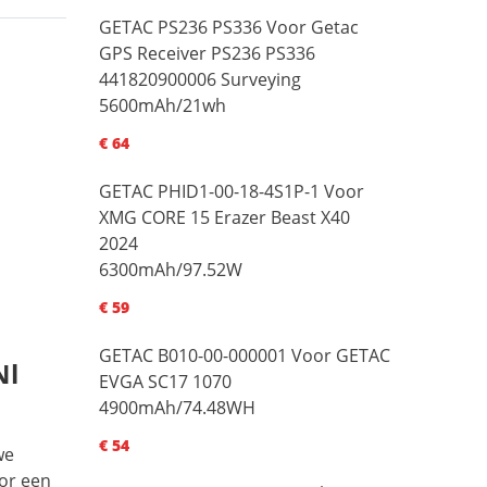
GETAC PS236 PS336 Voor Getac
GPS Receiver PS236 PS336
441820900006 Surveying
5600mAh/21wh
€ 64
GETAC PHID1-00-18-4S1P-1 Voor
XMG CORE 15 Erazer Beast X40
2024
6300mAh/97.52W
€ 59
GETAC B010-00-000001 Voor GETAC
nl
EVGA SC17 1070
4900mAh/74.48WH
€ 54
we
oor een