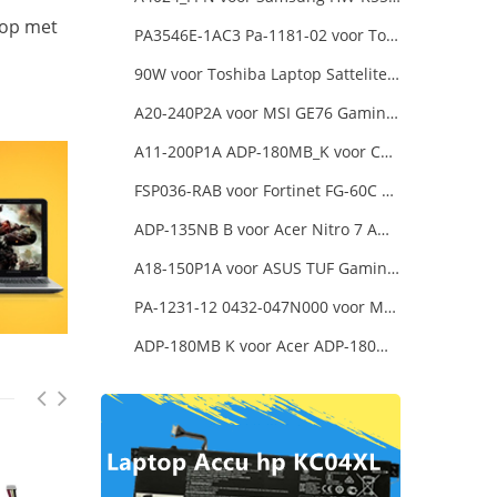
 op met
PA3546E-1AC3 Pa-1181-02 voor Toshiba X205 180W 19V 9.5A Laptop DC Charger Power Supply
90W voor Toshiba Laptop Sattelite L300D
A20-240P2A voor MSI GE76 Gaming Laptop
A11-200P1A ADP-180MB_K voor Chicony MSI GE63 Raider RGB 8RE-012US
FSP036-RAB voor Fortinet FG-60C FG-60D FG-60E
ADP-135NB B voor Acer Nitro 7 AN715-51-73AJ A715-74G-52B0 Notebook
A18-150P1A voor ASUS TUF Gaming FX505DT-EB73
PA-1231-12 0432-047N000 voor MSI 1762 GT70 16F3 16F4
ADP-180MB K voor Acer ADP-180MB K Laptop Charger