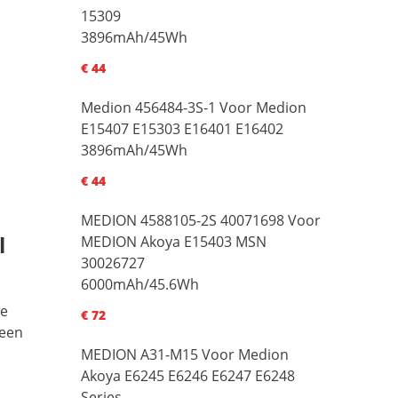
15309
3896mAh/45Wh
€ 44
Medion 456484-3S-1 Voor Medion
E15407 E15303 E16401 E16402
3896mAh/45Wh
€ 44
MEDION 4588105-2S 40071698 Voor
l
MEDION Akoya E15403 MSN
30026727
6000mAh/45.6Wh
we
€ 72
 een
MEDION A31-M15 Voor Medion
Akoya E6245 E6246 E6247 E6248
Series