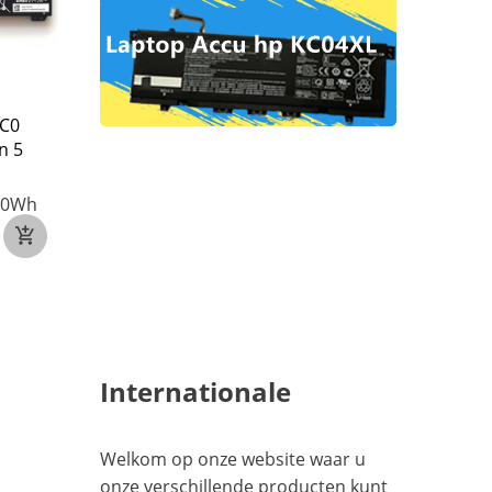
Lenovo L22X4PF3
Lenovo L21M4PC7
C0
L22M4PF3 voor LENOVO
L21L4PC7 voor LEN
n 5
IdeaPad 5 Pro 14IRH8
Slim 7 ProX 14ARH7
83AL
14IAP
60Wh
15.56V
15.52V
4475mAh/6
4725mAh/73.5WH
€59
€70
Internationale
Welkom op onze website waar u
onze verschillende producten kunt