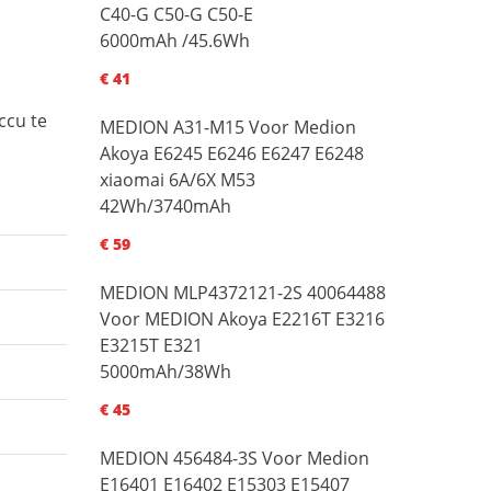
C40-G C50-G C50-E
6000mAh /45.6Wh
€ 41
ccu te
MEDION A31-M15 Voor Medion
Akoya E6245 E6246 E6247 E6248
xiaomai 6A/6X M53
42Wh/3740mAh
€ 59
MEDION MLP4372121-2S 40064488
Voor MEDION Akoya E2216T E3216
E3215T E321
5000mAh/38Wh
€ 45
MEDION 456484-3S Voor Medion
E16401 E16402 E15303 E15407