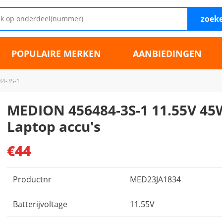
zoek
POPULAIRE MERKEN
AANBIEDINGEN
4-3S-1
MEDION 456484-3S-1 11.55V 4
Laptop accu's
€44
Productnr
MED23JA1834
Batterijvoltage
11.55V