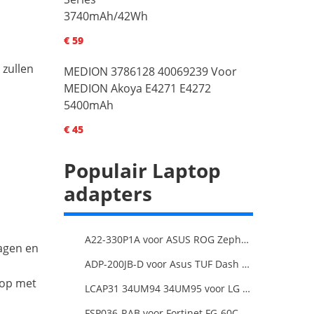
3740mAh/42Wh
€ 59
 zullen
MEDION 3786128 40069239 Voor
MEDION Akoya E4271 E4272
5400mAh
€ 45
Populair Laptop
adapters
A22-330P1A voor ASUS ROG Zephyrus Duo 16 2023 GX650PY
dagen en
ADP-200JB-D voor Asus TUF Dash F15 FX516PR ADP-200JB
 op met
LCAP31 34UM94 34UM95 voor LG 34-Inch Ultra Wide QHD Monitor LED
FSP036-RAB voor Fortinet FG-60C FG-60D FG-60E