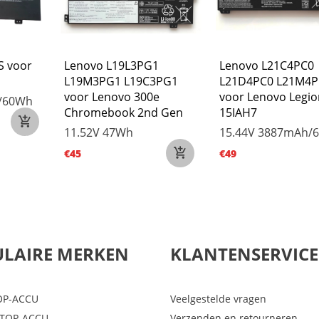
S voor
Lenovo L19L3PG1
Lenovo L21C4PC0
L19M3PG1 L19C3PG1
L21D4PC0 L21M4P
voor Lenovo 300e
voor Lenovo Legio
/60Wh
Chromebook 2nd Gen
15IAH7
11.52V
47Wh
15.44V
3887mAh/
€45
€49
LAIRE MERKEN
KLANTENSERVICE
OP-ACCU
Veelgestelde vragen
PTOP-ACCU
Verzenden en retourneren