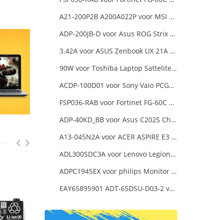
A21-200P2B A200A022P voor MSI Katana 15 B12VGK B12VFK B12VEK
ADP-200JB-D voor Asus ROG Strix G17 G713IE G713IE-HX002W
3.42A voor ASUS Zenbook UX 21A UX31A UX32A UX32VD Series Ultrabook Models
90W voor Toshiba Laptop Sattelite L300D
ACDP-100D01 voor Sony Vaio PCGA AC19V4 ACDP-100D01
FSP036-RAB voor Fortinet FG-60C FG-60D FG-60E
ADP-40KD_BB voor Asus C202S Chromebook
A13-045N2A voor ACER ASPIRE E3 SERIES ASPIRE E5 SERIES ASPIRE ES1 SERIES
ADL300SDC3A voor Lenovo Legion 5 Pro 16ACH6H 82JQ008HUK 82JQ008
ADPC1945EX voor philips Monitor Power Supply
EAY65895901 ADT-65DSU-D03-2 voor LG gram 15Z90P-K.ARB6U1 16T90P, LG gram 15Z90Q 16Z90Q 17Z90Q16Z95PD Series