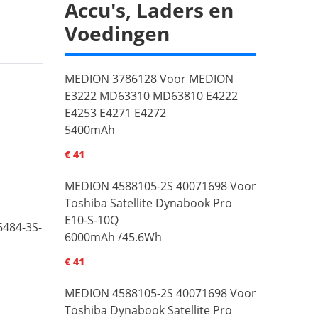
Accu's, Laders en
Voedingen
MEDION 3786128 Voor MEDION
E3222 MD63310 MD63810 E4222
E4253 E4271 E4272
5400mAh
€ 41
MEDION 4588105-2S 40071698 Voor
Toshiba Satellite Dynabook Pro
E10-S-10Q
6484-3S-
6000mAh /45.6Wh
€ 41
MEDION 4588105-2S 40071698 Voor
Toshiba Dynabook Satellite Pro