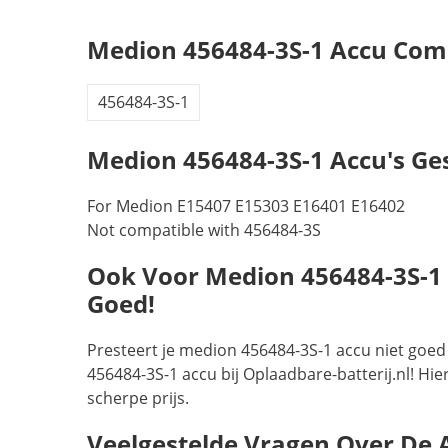
Medion 456484-3S-1 Accu Com
456484-3S-1
Medion 456484-3S-1 Accu's Ge
For Medion E15407 E15303 E16401 E16402
Not compatible with 456484-3S
Ook Voor Medion 456484-3S-1 Ac
Goed!
Presteert je medion 456484-3S-1 accu niet goed
456484-3S-1 accu bij Oplaadbare-batterij.nl! Hi
scherpe prijs.
Veelgestelde Vragen Over De 