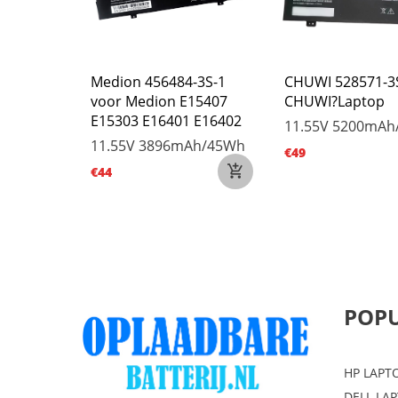
E0 voor
Medion 456484-3S-1
CHUWI 528571-3
 Flex 5
voor Medion E15407
CHUWI?Laptop
 16IRU8
E15303 E16401 E16402
11.55V
5200mAh
11.55V
3896mAh/45Wh
€49
h/51WH
€44
POPU
HP LAPT
DELL LA