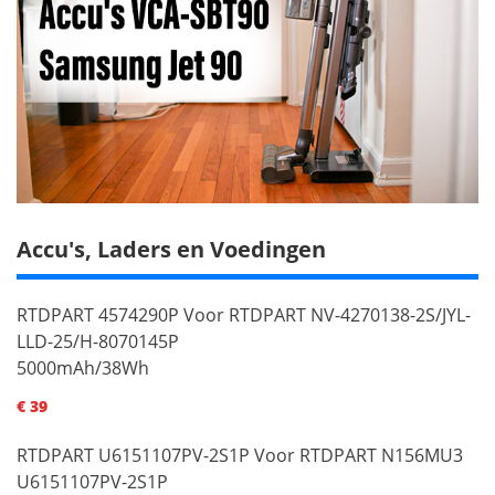
Accu's, Laders en Voedingen
RTDPART 4574290P Voor RTDPART NV-4270138-2S/JYL-
LLD-25/H-8070145P
5000mAh/38Wh
€ 39
RTDPART U6151107PV-2S1P Voor RTDPART N156MU3
U6151107PV-2S1P