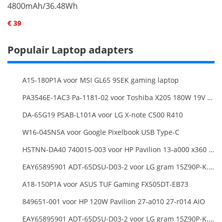
4800mAh/36.48Wh
€ 39
Populair Laptop adapters
A15-180P1A voor MSI GL65 9SEK gaming laptop
PA3546E-1AC3 Pa-1181-02 voor Toshiba X205 180W 19V 9.5A Laptop DC Charger Power Supply
DA-65G19 PSAB-L101A voor LG X-note C500 R410
W16-045N5A voor Google Pixelbook USB Type-C
HSTNN-DA40 740015-003 voor HP Pavilion 13-a000 x360 11-h000 x2 Series 19.5v 45w 2.31a Blue Charger+Cord
EAY65895901 ADT-65DSU-D03-2 voor LG gram 15Z90P-K.ARB6U1 16T90P, LG gram 15Z90Q 16Z90Q 17Z90Q16Z95PD Series
A18-150P1A voor ASUS TUF Gaming FX505DT-EB73
849651-001 voor HP 120W Pavilion 27-a010 27-r014 AIO
EAY65895901 ADT-65DSU-D03-2 voor LG gram 15Z90P-K.ARB6U1 16T90P, LG gram 15Z90Q 16Z90Q 17Z90Q16Z95PD Series