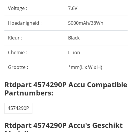
Voltage :
7.6V
Hoedanigheid :
5000mAh/38Wh
Kleur :
Black
Chemie :
Li-ion
Grootte :
*mm(L x W x H)
Rtdpart 4574290P Accu Compatible
Partnumbers:
4574290P
Rtdpart 4574290P Accu's Geschikt