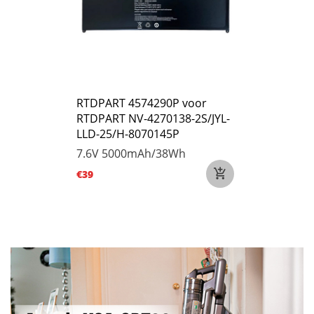
RTDPART 4574290P voor
RTDPART NV-4270138-2S/JYL-
LLD-25/H-8070145P
7.6V
5000mAh/38Wh
€39