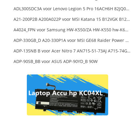
ADL300SDC3A voor Lenovo Legion 5 Pro 16ACH6H 82JQ008HUK 82JQ008
A21-200P2B A200A022P voor MSI Katana 15 B12VGK B12VFK B12VEK
A4024_FPN voor Samsung HW-K550/ZA HW-K550 hw-K650 Soundbar
ADP-330GB_D A20-330P1A voor MSI GE68 Raider Power Supply
ADP-135NB B voor Acer Nitro 7 AN715-51-73AJ A715-74G-52B0 Notebook
ADP-90SB_BB voor ASUS ADP-90YD_B 90W