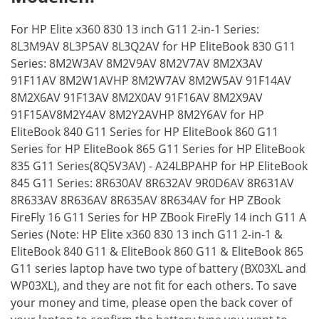
For HP Elite x360 830 13 inch G11 2-in-1 Series:
8L3M9AV 8L3P5AV 8L3Q2AV for HP EliteBook 830 G11
Series: 8M2W3AV 8M2V9AV 8M2V7AV 8M2X3AV
91F11AV 8M2W1AVHP 8M2W7AV 8M2W5AV 91F14AV
8M2X6AV 91F13AV 8M2X0AV 91F16AV 8M2X9AV
91F15AV8M2Y4AV 8M2Y2AVHP 8M2Y6AV for HP
EliteBook 840 G11 Series for HP EliteBook 860 G11
Series for HP EliteBook 865 G11 Series for HP EliteBook
835 G11 Series(8Q5V3AV) - A24LBPAHP for HP EliteBook
845 G11 Series: 8R630AV 8R632AV 9R0D6AV 8R631AV
8R633AV 8R636AV 8R635AV 8R634AV for HP ZBook
FireFly 16 G11 Series for HP ZBook FireFly 14 inch G11 A
Series (Note: HP Elite x360 830 13 inch G11 2-in-1 &
EliteBook 840 G11 & EliteBook 860 G11 & EliteBook 865
G11 series laptop have two type of battery (BX03XL and
WP03XL), and they are not fit for each others. To save
your money and time, please open the back cover of