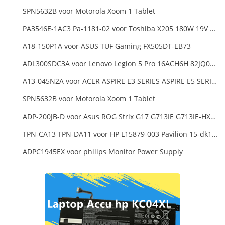
SPN5632B voor Motorola Xoom 1 Tablet
PA3546E-1AC3 Pa-1181-02 voor Toshiba X205 180W 19V 9.5A Laptop DC Charger Power Supply
A18-150P1A voor ASUS TUF Gaming FX505DT-EB73
ADL300SDC3A voor Lenovo Legion 5 Pro 16ACH6H 82JQ008HUK 82JQ008
A13-045N2A voor ACER ASPIRE E3 SERIES ASPIRE E5 SERIES ASPIRE ES1 SERIES
SPN5632B voor Motorola Xoom 1 Tablet
ADP-200JB-D voor Asus ROG Strix G17 G713IE G713IE-HX002W
TPN-CA13 TPN-DA11 voor HP L15879-003 Pavilion 15-dk1000
ADPC1945EX voor philips Monitor Power Supply