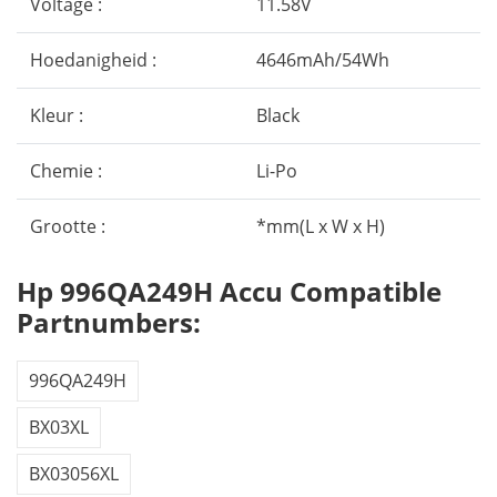
Voltage :
11.58V
Hoedanigheid :
4646mAh/54Wh
Kleur :
Black
Chemie :
Li-Po
Grootte :
*mm(L x W x H)
Hp 996QA249H Accu Compatible
Partnumbers:
996QA249H
BX03XL
BX03056XL