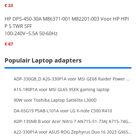
€ 23
HP DPS-450-30A M86371-001 M82201-003 Voor HP HPI
P S TWR SFF
100-240V~5.5A 50-60Hz
€ 67
Populair Laptop adapters
ADP-330GB_D A20-330P1A voor MSI GE68 Raider Power Supply
A15-180P1A voor MSI GL65 9SEK gaming laptop
90W voor Toshiba Laptop Sattelite L300D
DA-65G19 PSAB-L101A voor LG X-note C500 R410
ADP-135NB B voor Acer Nitro 7 AN715-51-73AJ A715-74G-52B0 Notebook
A22-330P1A voor ASUS ROG Zephyrus Duo 16 2023 GX650PY