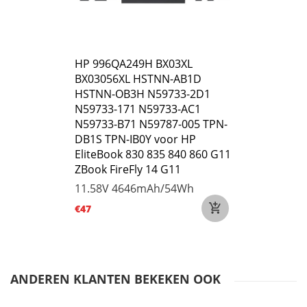
HP 996QA249H BX03XL
BX03056XL HSTNN-AB1D
HSTNN-OB3H N59733-2D1
N59733-171 N59733-AC1
N59733-B71 N59787-005 TPN-
DB1S TPN-IB0Y voor HP
EliteBook 830 835 840 860 G11
ZBook FireFly 14 G11
11.58V
4646mAh/54Wh
€47
ANDEREN KLANTEN BEKEKEN OOK