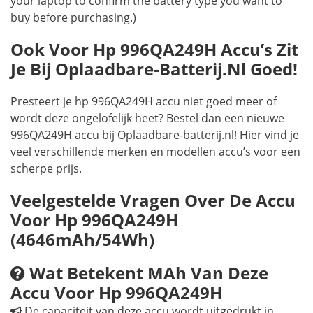
your laptop to confirm the battery type you want to
buy before purchasing.)
Ook Voor Hp 996QA249H Accu’s Zit
Je Bij Oplaadbare-Batterij.nl Goed!
Presteert je hp 996QA249H accu niet goed meer of
wordt deze ongelofelijk heet? Bestel dan een nieuwe
996QA249H accu bij Oplaadbare-batterij.nl! Hier vind je
veel verschillende merken en modellen accu’s voor een
scherpe prijs.
Veelgestelde Vragen Over De Accu
Voor Hp 996QA249H
(4646mAh/54Wh)
Wat Betekent MAh Van Deze
Accu Voor Hp 996QA249H
De capaciteit van deze accu wordt uitgedrukt in