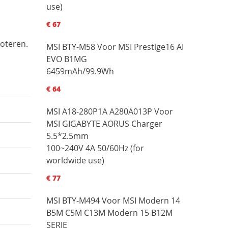
use)
€ 67
noteren.
MSI BTY-M58 Voor MSI Prestige16 AI
EVO B1MG
6459mAh/99.9Wh
€ 64
MSI A18-280P1A A280A013P Voor
MSI GIGABYTE AORUS Charger
5.5*2.5mm
100~240V 4A 50/60Hz (for
worldwide use)
€ 77
MSI BTY-M494 Voor MSI Modern 14
B5M C5M C13M Modern 15 B12M
SERIE