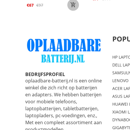
€67
€97
POPU
HP LAPT
DELL LA
SAMSULN
BEDRIJFSPROFIEL
oplaadbare-batterij.nl is een online
LENOVO 
winkel die zich richt op batterijen
ACER LA
en adapters. We hebben batterijen
ASUS LA
voor mobiele telefoons,
HUAWEI 
laptopbatterijen, tabletbatterijen,
XIAOMI 
laptopladers, pc-voedingen, enz.,
DYNABO
Met een compleet assortiment aan
GIGABYT
productmodellen