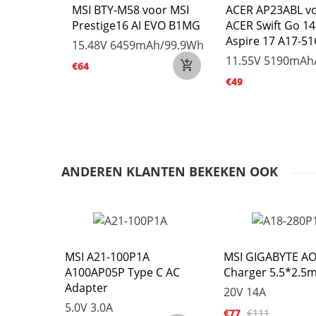
09067-3S
MSI BTY-M58 voor MSI
ACER AP23ABL v
 GWTN156-
Prestige16 AI EVO B1MG
ACER Swift Go 1
349
Aspire 17 A17-5
15.48V
6459mAh/99.9Wh
/51.3Wh
11.55V
5190mAh
€64
€49
ANDEREN KLANTEN BEKEKEN OOK
MSI A21-100P1A
MSI GIGABYTE A
A100AP05P Type C AC
Charger 5.5*2.5
Adapter
20V 14A
5.0V 3.0A
€77
€111