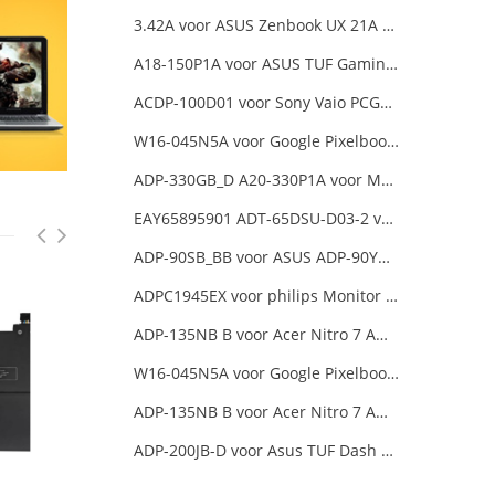
3.42A voor ASUS Zenbook UX 21A UX31A UX32A UX32VD Series Ultrabook Models
A18-150P1A voor ASUS TUF Gaming FX505DT-EB73
ACDP-100D01 voor Sony Vaio PCGA AC19V4 ACDP-100D01
W16-045N5A voor Google Pixelbook USB Type-C
ADP-330GB_D A20-330P1A voor MSI GE68 Raider Power Supply
EAY65895901 ADT-65DSU-D03-2 voor LG gram 15Z90P-K.ARB6U1 16T90P, LG gram 15Z90Q 16Z90Q 17Z90Q16Z95PD Series
ADP-90SB_BB voor ASUS ADP-90YD_B 90W
ADPC1945EX voor philips Monitor Power Supply
ADP-135NB B voor Acer Nitro 7 AN715-51-73AJ A715-74G-52B0 Notebook
W16-045N5A voor Google Pixelbook USB Type-C
ADP-135NB B voor Acer Nitro 7 AN715-51-73AJ A715-74G-52B0 Notebook
ADP-200JB-D voor Asus TUF Dash F15 FX516PR ADP-200JB