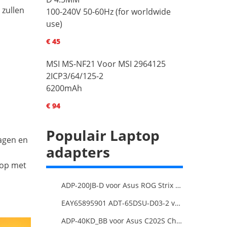
 zullen
100-240V 50-60Hz (for worldwide
use)
€ 45
MSI MS-NF21 Voor MSI 2964125
2ICP3/64/125-2
6200mAh
€ 94
Populair Laptop
dagen en
adapters
 op met
ADP-200JB-D voor Asus ROG Strix G17 G713IE G713IE-HX002W
EAY65895901 ADT-65DSU-D03-2 voor LG gram 15Z90P-K.ARB6U1 16T90P, LG gram 15Z90Q 16Z90Q 17Z90Q16Z95PD Series
ADP-40KD_BB voor Asus C202S Chromebook