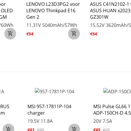
oor
LENOVO L23D3PG2 voor
ASUS C41N2102-1 
4 OLED
LENOVO Thinkpad E16
ASUS HUAN x2023
1GM
Gen 2
GZ301W
/60Wh
11.31V
5040mAh/57Wh
15.52V
3620mAh/
€54
€54
ORUS
MSI 957-17811P-104
MSI Pulse GL66 
mm
charger
ADP-150CH-D 4
19.5V 11.8A
20V 7.5A
€61
€88
€45
€65