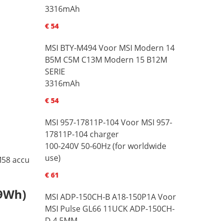
3316mAh
€ 54
MSI BTY-M494 Voor MSI Modern 14
B5M C5M C13M Modern 15 B12M
SERIE
3316mAh
€ 54
MSI 957-17811P-104 Voor MSI 957-
17811P-104 charger
100-240V 50-60Hz (for worldwide
use)
M58 accu
€ 61
.9Wh)
MSI ADP-150CH-B A18-150P1A Voor
MSI Pulse GL66 11UCK ADP-150CH-
D 4.5MM