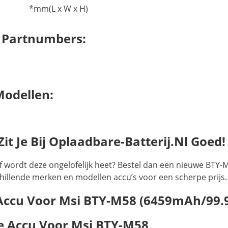
*mm(L x W x H)
 Partnumbers:
Modellen:
t Je Bij Oplaadbare-Batterij.nl Goed!
f wordt deze ongelofelijk heet? Bestel dan een nieuwe BTY-
rschillende merken en modellen accu’s voor een scherpe prijs.
 Accu Voor Msi BTY-M58 (6459mAh/99
 Accu Voor Msi BTY-M58