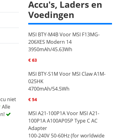
Accu's, Laders en
Voedingen
MSI BTY-M4B Voor MSI F13MG-
206XES Modern 14
3950mAh/45.63Wh
€ 63
MSI BTY-S1M Voor MSI Claw A1M-
025HK
4700mAh/54.5Wh
cu niet
€ 54
Alle
MSI A21-100P1A Voor MSI A21-
en!
100P1A A100AP05P Type C AC
Adapter
100-240V 50-60Hz (for worldwide