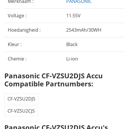
Merknaam :
PANASONIC
Voltage :
11.55V
Hoedanigheid :
2543mAh/30WH
Kleur :
Black
Chemie :
Li-ion
Panasonic CF-VZSU2DJS Accu
Compatible Partnumbers:
CF-VZSU2DJS
CF-VZSU2CJS
Panasonic CF-VZSU2DJS Accu's