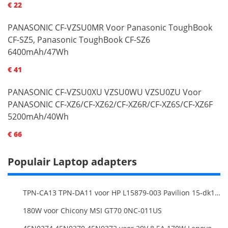
€ 22
PANASONIC CF-VZSU0MR Voor Panasonic ToughBook
CF-SZ5, Panasonic ToughBook CF-SZ6
6400mAh/47Wh
€ 41
PANASONIC CF-VZSU0XU VZSU0WU VZSU0ZU Voor
PANASONIC CF-XZ6/CF-XZ62/CF-XZ6R/CF-XZ6S/CF-XZ6F
5200mAh/40Wh
€ 66
Populair Laptop adapters
TPN-CA13 TPN-DA11 voor HP L15879-003 Pavilion 15-dk1000
180W voor Chicony MSI GT70 0NC-011US