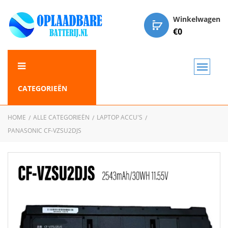
Winkelwagen
€
0
CATEGORIEËN
HOME
ALLE CATEGORIEËN
LAPTOP ACCU'S
PANASONIC CF-VZSU2DJS