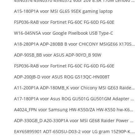
45N0374 45N0370 45N0372 voor 20V 8.5A 170W Lenovo ThinkPad W540 T540P
A15-180P1A voor MSI GL65 9SEK gaming laptop
FSP036-RAB voor Fortinet FG-60C FG-60D FG-60E
W16-045N5A voor Google Pixelbook USB Type-C
A18-280P1A ADP-280BB B voor CHICONY MSIGE66 X170SMG, MSI GE66 GE76
ADP-90SB_BB voor ASUS ADP-90YD_B 90W
FSP036-RAB voor Fortinet FG-60C FG-60D FG-60E
ADP-200JB-D voor ASUS ROG G513QC-HN008T
A11-200P1A ADP-180MB_K voor Chicony MSI GE63 Raider RGB 8RE-012US
A17-180P1A voor Asus ROG GU501G GU501GM Adapter Power Supply
A4024_FPN voor Samsung HW-K550/ZA HW-K550 hw-K650 Soundbar
ADP-330GB_D A20-330P1A voor MSI GE68 Raider Power Supply
EAY65895901 ADT-65DSU-D03-2 voor LG gram 15Z90P-K.ARB6U1 16T90P, LG gram 15Z90Q 16Z90Q 17Z90Q16Z95PD Series