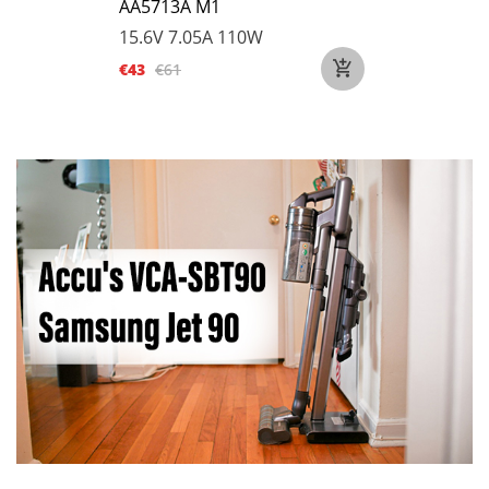
AA5713A M1
15.6V 7.05A 110W
€43
€61