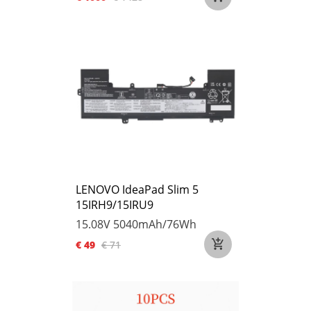
LENOVO IdeaPad Slim 5
15IRH9/15IRU9
15.08V
5040mAh/76Wh
€ 49
€ 71