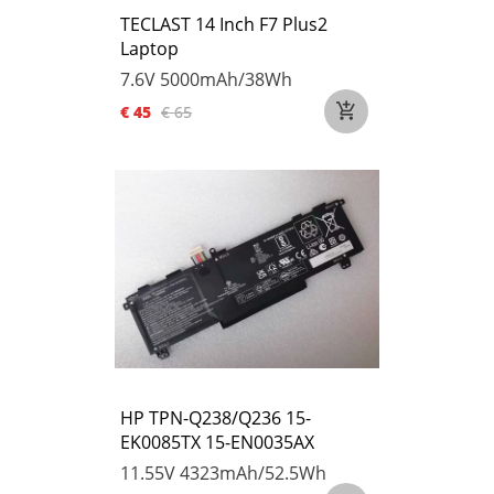
TECLAST 14 Inch F7 Plus2
Laptop
7.6V
5000mAh/38Wh
€ 45
€ 65
HP TPN-Q238/Q236 15-
EK0085TX 15-EN0035AX
11.55V
4323mAh/52.5Wh