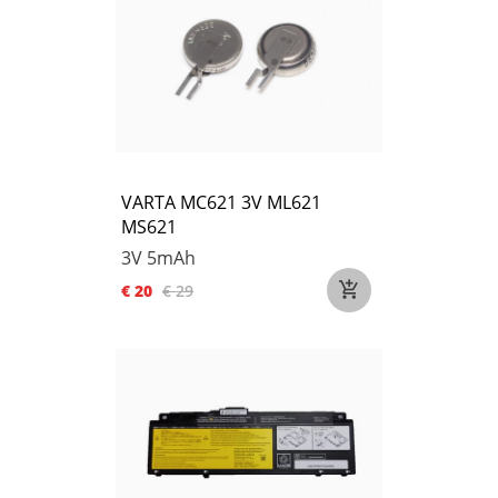
VARTA MC621 3V ML621
MS621
3V
5mAh
€ 20
€ 29