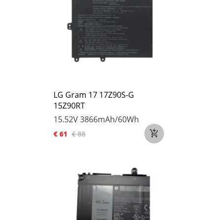
LG Gram 17 17Z90S-G
15Z90RT
15.52V
3866mAh/60Wh
€ 61
€ 88