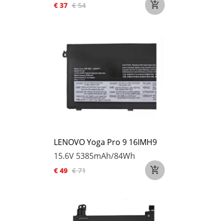
€ 37
€ 54
LENOVO Yoga Pro 9 16IMH9
15.6V
5385mAh/84Wh
€ 49
€ 71