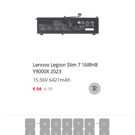
Lenovo Legion Slim 7 16IRH8
Y9000X 2023
15.56V
6421mAh
€ 54
€ 78
...
...
<
4
5
6
7
8
>
<
4
5
6
7
8
>