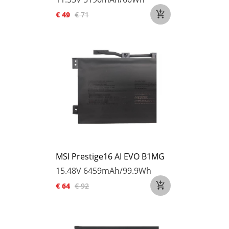
€ 49
€ 71
MSI Prestige16 AI EVO B1MG
15.48V
6459mAh/99.9Wh
€ 64
€ 92