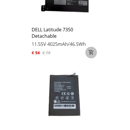
DELL Latitude 7350
Detachable
11.55V
4025mAh/46.5Wh
€ 54
€ 78