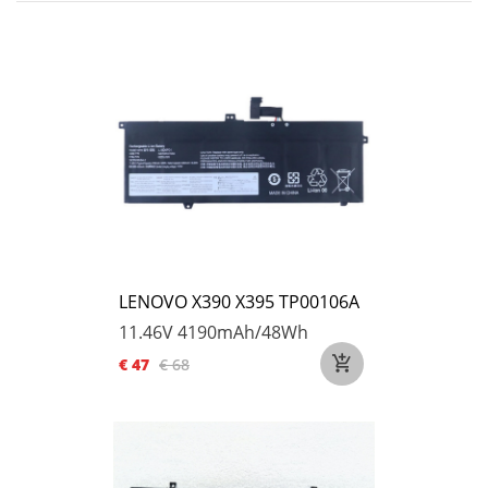
LENOVO X390 X395 TP00106A
11.46V
4190mAh/48Wh
€ 47
€ 68