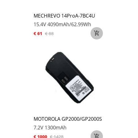
MECHREVO 14ProA-7BC4U
15.4V
4090mAh/62.99Wh
€ 61
€ 88
MOTOROLA GP2000/GP2000S
7.2V
1300mAh
€ 1000
€ 1428