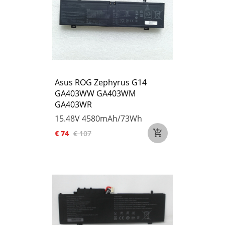
Asus ROG Zephyrus G14
GA403WW GA403WM
GA403WR
15.48V
4580mAh/73Wh
€ 74
€ 107