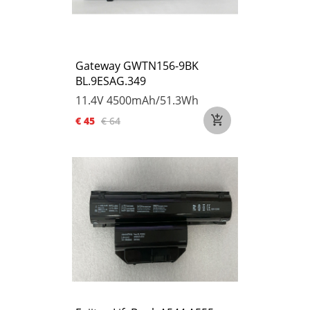
Gateway GWTN156-9BK
BL.9ESAG.349
11.4V
4500mAh/51.3Wh
€ 45
€ 64