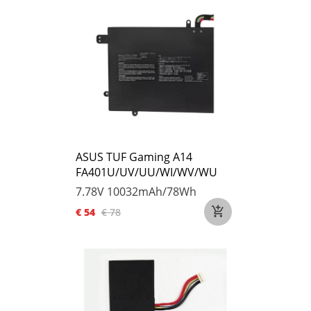
ASUS TUF Gaming A14
FA401U/UV/UU/WI/WV/WU
7.78V
10032mAh/78Wh
€ 54
€ 78