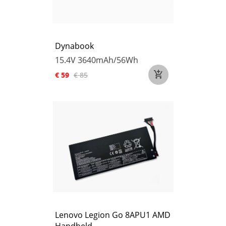
Dynabook
15.4V
3640mAh/56Wh
€ 59
€ 85
Lenovo Legion Go 8APU1 AMD