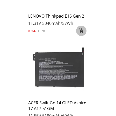
LENOVO Thinkpad E16 Gen 2
11.31V
5040mAh/57Wh
€ 54
€ 78
ACER Swift Go 14 OLED Aspire
17 A17-51GM
11.55V
5190mAh/60Wh