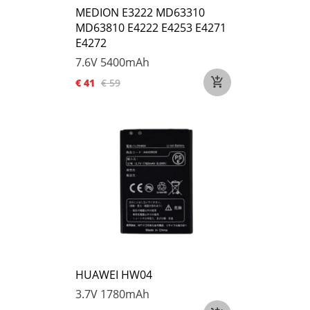
MEDION E3222 MD63310
MD63810 E4222 E4253 E4271
E4272
7.6V
5400mAh
€ 41
€ 59
HUAWEI HW04
3.7V
1780mAh