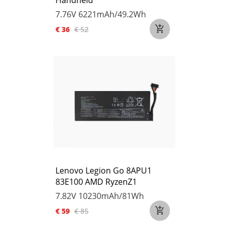
Handheld
7.76V
6221mAh/49.2Wh
€ 36
€ 52
Lenovo Legion Go 8APU1
83E100 AMD RyzenZ1
7.82V
10230mAh/81Wh
€ 59
€ 85