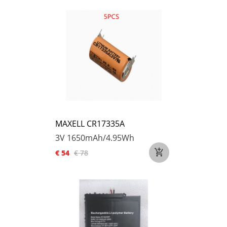
MAXELL CR17335A
3V
1650mAh/4.95Wh
€ 54
€ 78