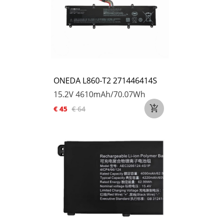
ONEDA L860-T2 271446414S
15.2V
4610mAh/70.07Wh
€ 45
€ 64