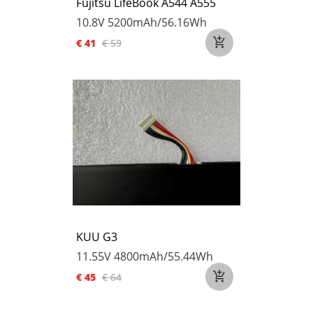
Fujitsu LifeBook A544 A555
10.8V
5200mAh/56.16Wh
€ 41
€ 59
KUU G3
11.55V
4800mAh/55.44Wh
€ 45
€ 64