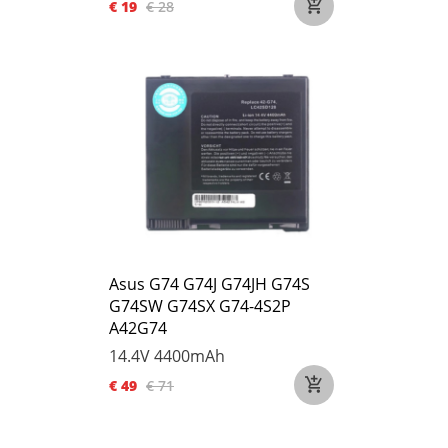
€ 19
€ 28
Asus G74 G74J G74JH G74S
G74SW G74SX G74-4S2P
A42G74
14.4V
4400mAh
€ 49
€ 71