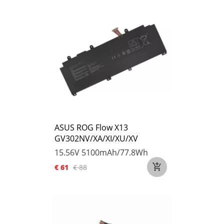
ASUS ROG Flow X13
GV302NV/XA/XI/XU/XV
15.56V
5100mAh/77.8Wh
€ 61
€ 88