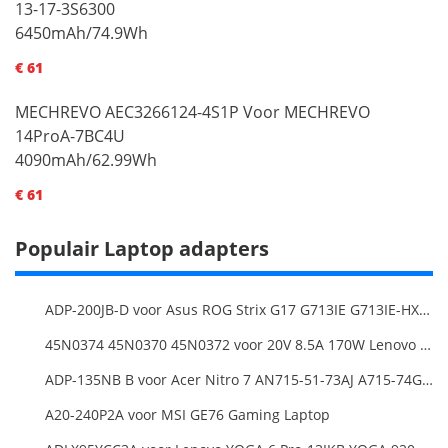
13-17-3S6300
6450mAh/74.9Wh
€ 61
MECHREVO AEC3266124-4S1P Voor MECHREVO
14ProA-7BC4U
4090mAh/62.99Wh
€ 61
Populair Laptop adapters
ADP-200JB-D voor Asus ROG Strix G17 G713IE G713IE-HX002W
45N0374 45N0370 45N0372 voor 20V 8.5A 170W Lenovo ThinkPad W540 T540P
ADP-135NB B voor Acer Nitro 7 AN715-51-73AJ A715-74G-52B0 Notebook
A20-240P2A voor MSI GE76 Gaming Laptop