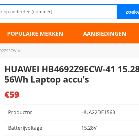
zoek
POPULAIRE MERKEN
AANBIEDINGEN
92Z9ECW-41
HUAWEI HB4692Z9ECW-41 15.2
56Wh Laptop accu's
€59
Productnr
HUA22DE1563
Batterijvoltage
15.28V