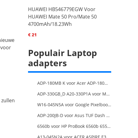
HUAWEI HB546779EGW Voor
HUAWEI Mate 50 Pro/Mate 50
4700mAh/18.23Wh
€ 21
nieuwe
 voor
Populair Laptop
adapters
ADP-180MB K voor Acer ADP-180MB K Laptop Charger
ADP-330GB_D A20-330P1A voor MSI GE68 Raider Power Supply
 zullen
W16-045N5A voor Google Pixelbook USB Type-C
ADP-200JB-D voor Asus TUF Dash F15 FX516PR ADP-200JB
6560b voor HP ProBook 6560b 6555b 6550b 90W Smart AC Power Adapter Laptop
A13-045N2A voor ACER ASPIRE E3 SERIES ASPIRE E5 SERIES ASPIRE ES1 SERIES