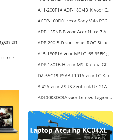
A11-200P1A ADP-180MB_K voor Chicony MSI GE63 Raider RGB 8RE-012US
ACDP-100D01 voor Sony Vaio PCGA AC19V4 ACDP-100D01
ADP-135NB B voor Acer Nitro 7 AN715-51-73AJ A715-74G-52B0 Notebook
dagen en
ADP-200JB-D voor Asus ROG Strix G17 G713IE G713IE-HX002W
A15-180P1A voor MSI GL65 9SEK gaming laptop
 op met
ADP-180TB-H voor MSI Katana GF66 11UE-088NEU
DA-65G19 PSAB-L101A voor LG X-note C500 R410
3.42A voor ASUS Zenbook UX 21A UX31A UX32A UX32VD Series Ultrabook Models
ADL300SDC3A voor Lenovo Legion 5 Pro 16ACH6H 82JQ008HUK 82JQ008