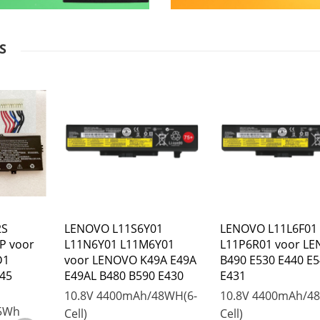
S
2S
LENOVO L11S6Y01
LENOVO L11L6F01
P voor
L11N6Y01 L11M6Y01
L11P6R01 voor L
D1
voor LENOVO K49A E49A
B490 E530 E440 E
45
E49AL B480 B590 E430
E431
10.8V
4400mAh/48WH(6-
10.8V
4400mAh/48
5Wh
Cell)
Cell)