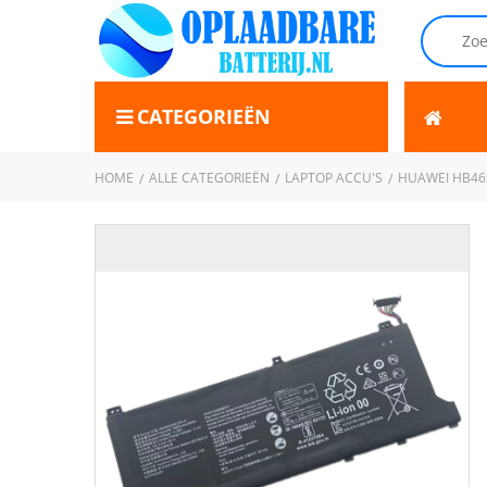
CATEGORIEËN
HOME
ALLE CATEGORIEËN
LAPTOP ACCU'S
HUAWEI HB46