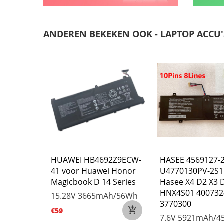
ANDEREN BEKEKEN OOK - LAPTOP ACCU'
-45
HUAWEI HB4692Z9ECW-
HASEE 4569127-
 Positivo
41 voor Huawei Honor
U4770130PV-2S1
1-3S
Magicbook D 14 Series
Hasee X4 D2 X3 
HNX4S01 400732
/45Wh
15.28V
3665mAh/56Wh
3770300
€59
7.6V
5921mAh/4