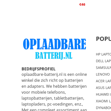
€46
POPU
HP LAPT
DELL LA
SAMSULN
BEDRIJFSPROFIEL
oplaadbare-batterij.nl is een online
LENOVO 
winkel die zich richt op batterijen
ACER LA
en adapters. We hebben batterijen
ASUS LA
voor mobiele telefoons,
HUAWEI 
laptopbatterijen, tabletbatterijen,
XIAOMI 
laptopladers, pc-voedingen, enz.,
DYNABO
Met een compleet assortiment aan