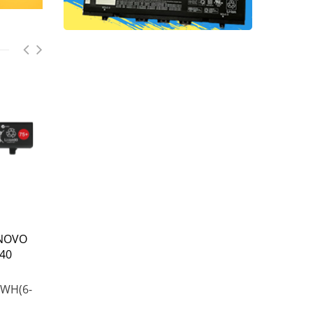
LENOVO L11S6Y01 voor
APPLE A2389 voor A
ENOVO
Lenovo IdeaPad Y480
MacBook Air 13 inch
540
Y580 G480 G580 Z380
(2020 Version) A233
Z480 Z580 Z585
11.39 V
WH(6-
10.8V
4400mAh/48WH(6-
4380mAh/49.9Wh
Cell)
€64