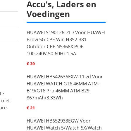
Accu's, Laders en
Voedingen
HUAWEI S190126D1D Voor HUAWEI
Brovi 5G CPE Win H352-381
Outdoor CPE N5368X POE
100-240V 50-60Hz 1.5A
€ 39
HUAWEI HB542636EXW-11-zd Voor
HUAWEI WATCH GT6 46MM ATM-
B19/GT6 Pro 46MM ATM-B29
te
867mAh/3.33Wh
p met
are-
€ 21
HUAWEI HB652933EGW Voor
HUAWEI Watch 5/Watch 5X/Watch