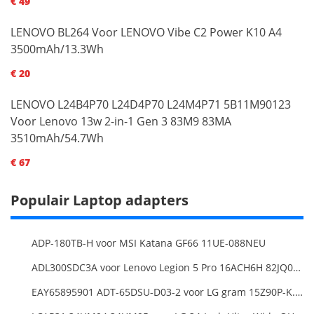
€ 49
LENOVO BL264 Voor LENOVO Vibe C2 Power K10 A4
3500mAh/13.3Wh
€ 20
LENOVO L24B4P70 L24D4P70 L24M4P71 5B11M90123
Voor Lenovo 13w 2-in-1 Gen 3 83M9 83MA
3510mAh/54.7Wh
€ 67
Populair Laptop adapters
ADP-180TB-H voor MSI Katana GF66 11UE-088NEU
ADL300SDC3A voor Lenovo Legion 5 Pro 16ACH6H 82JQ008HUK 82JQ008
EAY65895901 ADT-65DSU-D03-2 voor LG gram 15Z90P-K.ARB6U1 16T90P, LG gram 15Z90Q 16Z90Q 17Z90Q16Z95PD Series