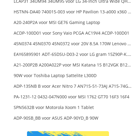
LCAP31 34UM94 34UM95 voor LG 34-Inch Ultra Wide QHD Monitor LED
HSTNN-DA40 740015-003 voor HP Pavilion 13-a000 x360 11-h000 x2 Series 19.5v 45w 2.31a Blue Charger+Cord
A20-240P2A voor MSI GE76 Gaming Laptop
ACDP-100D01 voor Sony Vaio PCGA AC19V4 ACDP-100D01
45N0374 45N0370 45N0372 voor 20V 8.5A 170W Lenovo ThinkPad W540 T540P
EAY65895901 ADT-65DSU-D03-2 voor LG gram 15Z90P-K.ARB6U1 16T90P, LG gram 15Z90Q 16Z90Q 17Z90Q16Z95PD Series
A21-200P2B A200A022P voor MSI Katana 15 B12VGK B12VFK B12VEK
90W voor Toshiba Laptop Sattelite L300D
ADP-135NB B voor Acer Nitro 7 AN715-51-73AJ A715-74G-52B0 Notebook
PA-1231-12 0432-047N000 voor MSI 1762 GT70 16F3 16F4
SPN5632B voor Motorola Xoom 1 Tablet
ADP-90SB_BB voor ASUS ADP-90YD_B 90W