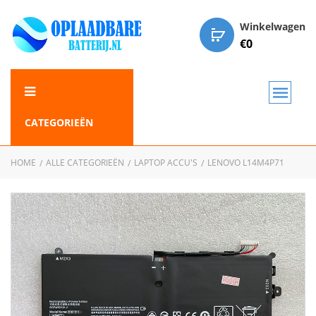
Winkelwagen
€
0
CATEGORIEËN
HOME
ALLE CATEGORIEËN
LAPTOP ACCU'S
LENOVO L14M4P71