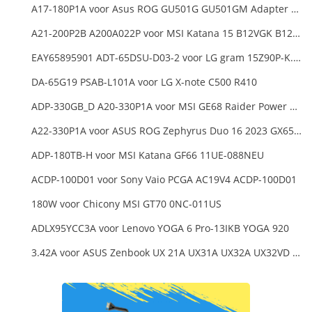
A17-180P1A voor Asus ROG GU501G GU501GM Adapter Power Supply
A21-200P2B A200A022P voor MSI Katana 15 B12VGK B12VFK B12VEK
EAY65895901 ADT-65DSU-D03-2 voor LG gram 15Z90P-K.ARB6U1 16T90P, LG gram 15Z90Q 16Z90Q 17Z90Q16Z95PD Series
DA-65G19 PSAB-L101A voor LG X-note C500 R410
ADP-330GB_D A20-330P1A voor MSI GE68 Raider Power Supply
A22-330P1A voor ASUS ROG Zephyrus Duo 16 2023 GX650PY
ADP-180TB-H voor MSI Katana GF66 11UE-088NEU
ACDP-100D01 voor Sony Vaio PCGA AC19V4 ACDP-100D01
180W voor Chicony MSI GT70 0NC-011US
ADLX95YCC3A voor Lenovo YOGA 6 Pro-13IKB YOGA 920
3.42A voor ASUS Zenbook UX 21A UX31A UX32A UX32VD Series Ultrabook Models