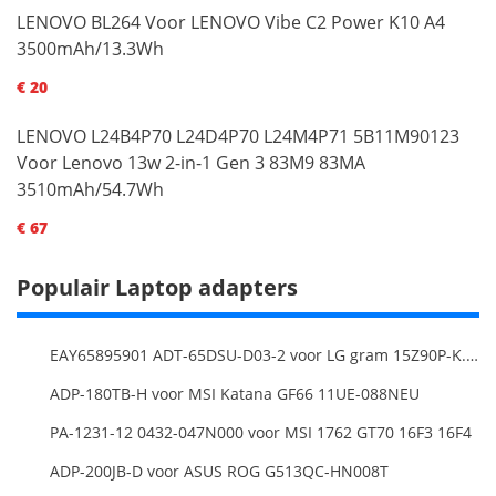
LENOVO BL264 Voor LENOVO Vibe C2 Power K10 A4
3500mAh/13.3Wh
€ 20
LENOVO L24B4P70 L24D4P70 L24M4P71 5B11M90123
Voor Lenovo 13w 2-in-1 Gen 3 83M9 83MA
3510mAh/54.7Wh
€ 67
Populair Laptop adapters
EAY65895901 ADT-65DSU-D03-2 voor LG gram 15Z90P-K.ARB6U1 16T90P, LG gram 15Z90Q 16Z90Q 17Z90Q16Z95PD Series
ADP-180TB-H voor MSI Katana GF66 11UE-088NEU
PA-1231-12 0432-047N000 voor MSI 1762 GT70 16F3 16F4
ADP-200JB-D voor ASUS ROG G513QC-HN008T