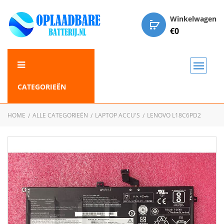
Winkelwagen
€
0
CATEGORIEËN
HOME
ALLE CATEGORIEËN
LAPTOP ACCU'S
LENOVO L18C6PD2