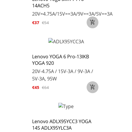
14ACH5
20V=4.75A/15V==3A/9V==3A/5V==3A
€37
€54
Lenovo YOGA 6 Pro-13IKB
YOGA 920
20V-4.75A / 15V-3A / 9V-3A /
5V-3A, 95W
€45
€64
Lenovo ADLX95YCC3 YOGA
14S ADLX95YLC3A