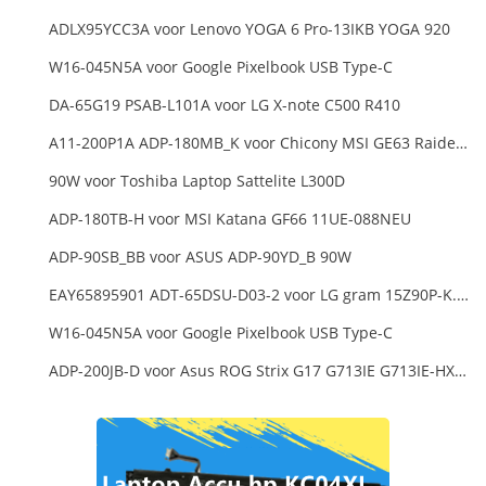
ADLX95YCC3A voor Lenovo YOGA 6 Pro-13IKB YOGA 920
W16-045N5A voor Google Pixelbook USB Type-C
DA-65G19 PSAB-L101A voor LG X-note C500 R410
A11-200P1A ADP-180MB_K voor Chicony MSI GE63 Raider RGB 8RE-012US
90W voor Toshiba Laptop Sattelite L300D
ADP-180TB-H voor MSI Katana GF66 11UE-088NEU
ADP-90SB_BB voor ASUS ADP-90YD_B 90W
EAY65895901 ADT-65DSU-D03-2 voor LG gram 15Z90P-K.ARB6U1 16T90P, LG gram 15Z90Q 16Z90Q 17Z90Q16Z95PD Series
W16-045N5A voor Google Pixelbook USB Type-C
ADP-200JB-D voor Asus ROG Strix G17 G713IE G713IE-HX002W