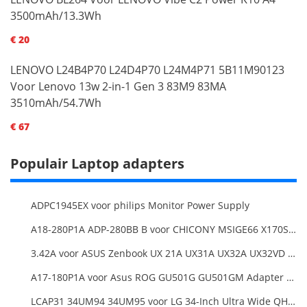
3500mAh/13.3Wh
€ 20
LENOVO L24B4P70 L24D4P70 L24M4P71 5B11M90123
Voor Lenovo 13w 2-in-1 Gen 3 83M9 83MA
3510mAh/54.7Wh
€ 67
Populair Laptop adapters
ADPC1945EX voor philips Monitor Power Supply
A18-280P1A ADP-280BB B voor CHICONY MSIGE66 X170SMG, MSI GE66 GE76
3.42A voor ASUS Zenbook UX 21A UX31A UX32A UX32VD Series Ultrabook Models
A17-180P1A voor Asus ROG GU501G GU501GM Adapter Power Supply
LCAP31 34UM94 34UM95 voor LG 34-Inch Ultra Wide QHD Monitor LED