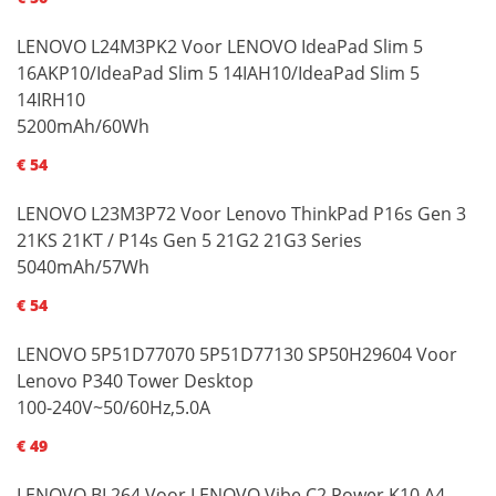
LENOVO L24M3PK2 Voor LENOVO IdeaPad Slim 5
16AKP10/IdeaPad Slim 5 14IAH10/IdeaPad Slim 5
14IRH10
5200mAh/60Wh
€ 54
LENOVO L23M3P72 Voor Lenovo ThinkPad P16s Gen 3
21KS 21KT / P14s Gen 5 21G2 21G3 Series
5040mAh/57Wh
€ 54
LENOVO 5P51D77070 5P51D77130 SP50H29604 Voor
Lenovo P340 Tower Desktop
100-240V~50/60Hz,5.0A
€ 49
LENOVO BL264 Voor LENOVO Vibe C2 Power K10 A4