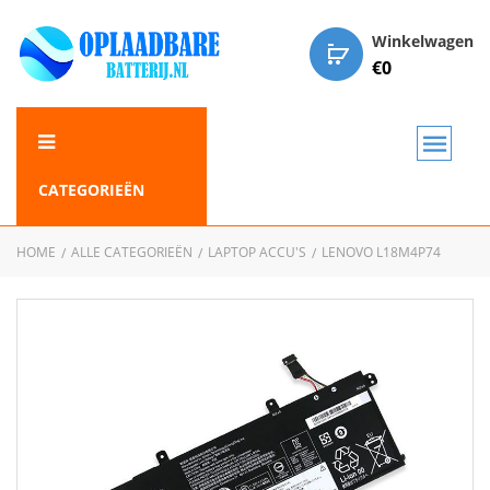
Winkelwagen
€
0
CATEGORIEËN
HOME
ALLE CATEGORIEËN
LAPTOP ACCU'S
LENOVO L18M4P74