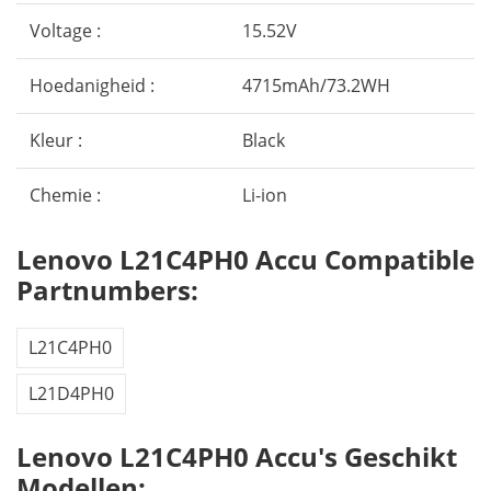
Voltage :
15.52V
Hoedanigheid :
4715mAh/73.2WH
Kleur :
Black
Chemie :
Li-ion
Lenovo L21C4PH0 Accu Compatible
Partnumbers:
L21C4PH0
L21D4PH0
Lenovo L21C4PH0 Accu's Geschikt
Modellen: