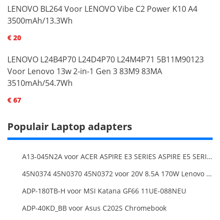
LENOVO BL264 Voor LENOVO Vibe C2 Power K10 A4
3500mAh/13.3Wh
€ 20
LENOVO L24B4P70 L24D4P70 L24M4P71 5B11M90123
Voor Lenovo 13w 2-in-1 Gen 3 83M9 83MA
3510mAh/54.7Wh
€ 67
Populair Laptop adapters
A13-045N2A voor ACER ASPIRE E3 SERIES ASPIRE E5 SERIES ASPIRE ES1 SERIES
45N0374 45N0370 45N0372 voor 20V 8.5A 170W Lenovo ThinkPad W540 T540P
ADP-180TB-H voor MSI Katana GF66 11UE-088NEU
ADP-40KD_BB voor Asus C202S Chromebook