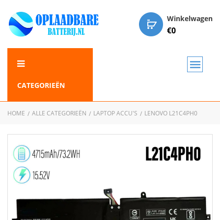
Winkelwagen
€
0
CATEGORIEËN
HOME
ALLE CATEGORIEËN
LAPTOP ACCU'S
LENOVO L21C4PH0