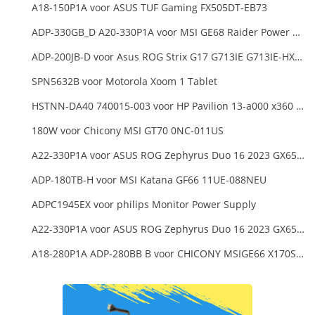
A18-150P1A voor ASUS TUF Gaming FX505DT-EB73
ADP-330GB_D A20-330P1A voor MSI GE68 Raider Power Supply
ADP-200JB-D voor Asus ROG Strix G17 G713IE G713IE-HX002W
SPN5632B voor Motorola Xoom 1 Tablet
HSTNN-DA40 740015-003 voor HP Pavilion 13-a000 x360 11-h000 x2 Series 19.5v 45w 2.31a Blue Charger+Cord
180W voor Chicony MSI GT70 0NC-011US
A22-330P1A voor ASUS ROG Zephyrus Duo 16 2023 GX650PY
ADP-180TB-H voor MSI Katana GF66 11UE-088NEU
ADPC1945EX voor philips Monitor Power Supply
A22-330P1A voor ASUS ROG Zephyrus Duo 16 2023 GX650PY
A18-280P1A ADP-280BB B voor CHICONY MSIGE66 X170SMG, MSI GE66 GE76