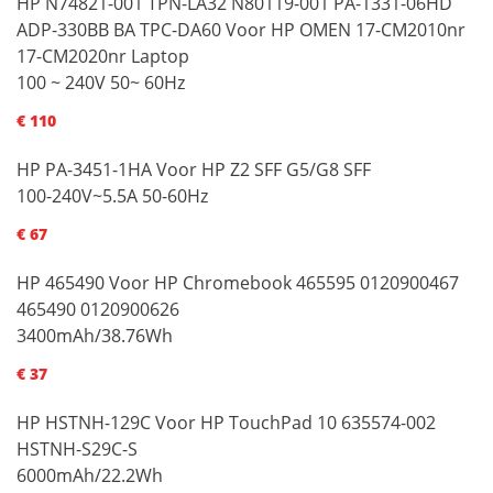
HP N74821-001 TPN-LA32 N80119-001 PA-1331-06HD
ADP-330BB BA TPC-DA60 Voor HP OMEN 17-CM2010nr
17-CM2020nr Laptop
100 ~ 240V 50~ 60Hz
€ 110
HP PA-3451-1HA Voor HP Z2 SFF G5/G8 SFF
100-240V~5.5A 50-60Hz
€ 67
HP 465490 Voor HP Chromebook 465595 0120900467
465490 0120900626
3400mAh/38.76Wh
€ 37
HP HSTNH-129C Voor HP TouchPad 10 635574-002
HSTNH-S29C-S
6000mAh/22.2Wh