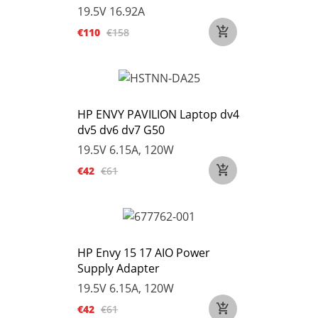
19.5V 16.92A
€110
€158
HP ENVY PAVILION Laptop dv4
dv5 dv6 dv7 G50
19.5V 6.15A, 120W
€42
€61
HP Envy 15 17 AIO Power
Supply Adapter
19.5V 6.15A, 120W
€42
€61