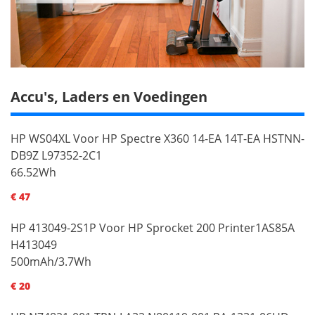
Accu's, Laders en Voedingen
HP WS04XL Voor HP Spectre X360 14-EA 14T-EA HSTNN-
DB9Z L97352-2C1
66.52Wh
€ 47
HP 413049-2S1P Voor HP Sprocket 200 Printer1AS85A
H413049
500mAh/3.7Wh
€ 20