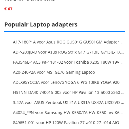
€ 67
Populair Laptop adapters
A17-180P1A voor Asus ROG GU501G GU501GM Adapter Power Supply
ADP-200JB-D voor Asus ROG Strix G17 G713IE G713IE-HX002W
PA3546E-1AC3 Pa-1181-02 voor Toshiba X205 180W 19V 9.5A Laptop DC Charger Power Supply
A20-240P2A voor MSI GE76 Gaming Laptop
ADLX95YCC3A voor Lenovo YOGA 6 Pro-13IKB YOGA 920
HSTNN-DA40 740015-003 voor HP Pavilion 13-a000 x360 11-h000 x2 Series 19.5v 45w 2.31a Blue Charger+Cord
3.42A voor ASUS Zenbook UX 21A UX31A UX32A UX32VD Series Ultrabook Models
A4024_FPN voor Samsung HW-K550/ZA HW-K550 hw-K650 Soundbar
849651-001 voor HP 120W Pavilion 27-a010 27-r014 AIO