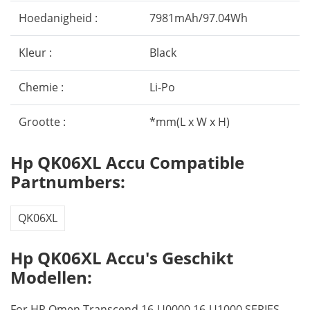
Hoedanigheid :
7981mAh/97.04Wh
Kleur :
Black
Chemie :
Li-Po
Grootte :
*mm(L x W x H)
Hp QK06XL Accu Compatible
Partnumbers:
QK06XL
Hp QK06XL Accu's Geschikt
Modellen:
For HP Omen Transcend 16-U0000 16-U1000 SERIES