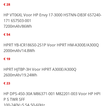
€ 28
HP VT06XL Voor HP Envy 17-3000 HSTNN-DB3F 657240-
171 657503-001
7200mAh/86Wh
€ 54
HPRT YB-ICR18650-2S1P Voor HPRT HM-A300E/A300Q
2000mAh/14.8Wh
€ 19
HPRT HJTBP-3H Voor HPRT A300E/A300Q
2600mAh/19.24Wh
€ 23
HP DPS-450-30A M86371-001 M82201-003 Voor HP HPI
P S TWR SFF
100-240V~5.5A 50-60Hz