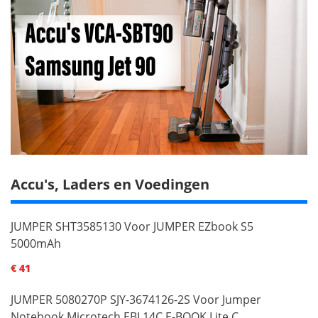
Accu's, Laders en Voedingen
JUMPER SHT3585130 Voor JUMPER EZbook S5
5000mAh
€ 41
JUMPER 5080270P SJY-3674126-2S Voor Jumper
Notebook Microtech EBL14C E-BOOK Lite C