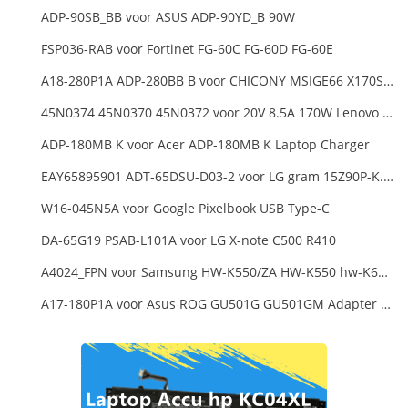
ADP-90SB_BB voor ASUS ADP-90YD_B 90W
FSP036-RAB voor Fortinet FG-60C FG-60D FG-60E
A18-280P1A ADP-280BB B voor CHICONY MSIGE66 X170SMG, MSI GE66 GE76
45N0374 45N0370 45N0372 voor 20V 8.5A 170W Lenovo ThinkPad W540 T540P
ADP-180MB K voor Acer ADP-180MB K Laptop Charger
EAY65895901 ADT-65DSU-D03-2 voor LG gram 15Z90P-K.ARB6U1 16T90P, LG gram 15Z90Q 16Z90Q 17Z90Q16Z95PD Series
W16-045N5A voor Google Pixelbook USB Type-C
DA-65G19 PSAB-L101A voor LG X-note C500 R410
A4024_FPN voor Samsung HW-K550/ZA HW-K550 hw-K650 Soundbar
A17-180P1A voor Asus ROG GU501G GU501GM Adapter Power Supply