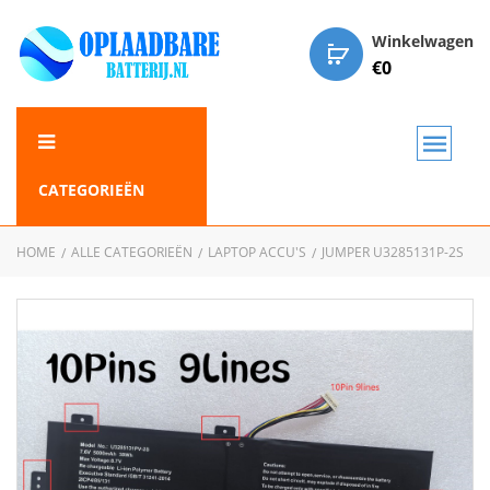
Winkelwagen
€
0
CATEGORIEËN
HOME
ALLE CATEGORIEËN
LAPTOP ACCU'S
JUMPER U3285131P-2S