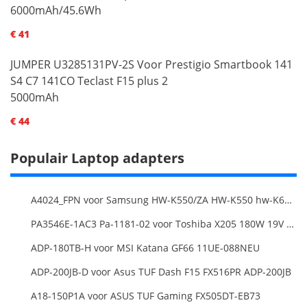
6000mAh/45.6Wh
€ 41
JUMPER U3285131PV-2S Voor Prestigio Smartbook 141
S4 C7 141CO Teclast F15 plus 2
5000mAh
€ 44
Populair Laptop adapters
A4024_FPN voor Samsung HW-K550/ZA HW-K550 hw-K650 Soundbar
PA3546E-1AC3 Pa-1181-02 voor Toshiba X205 180W 19V 9.5A Laptop DC Charger Power Supply
ADP-180TB-H voor MSI Katana GF66 11UE-088NEU
ADP-200JB-D voor Asus TUF Dash F15 FX516PR ADP-200JB
A18-150P1A voor ASUS TUF Gaming FX505DT-EB73