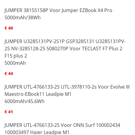
JUMPER 38155158P Voor Jumper EZBook X4 Pro
5000mAh/38Wh
€ 40
JUMPER U3285131PV-2S1P GSP3285131 U3285131PV-
2S NV-3285128-2S 5080270P Voor TECLAST F7 Plus 2
F15 plus 2
5000mAh
€ 44
JUMPER UTL-4766133-2S UTL-3978110-2s Voor Evolve III
Maestro-EBook11 Leadpie M1
6000mAh/45.6Wh
€ 41
JUMPER UTL-4766133-2S Voor ONN Surf 100002434
100003497 Haier Leadpie M1