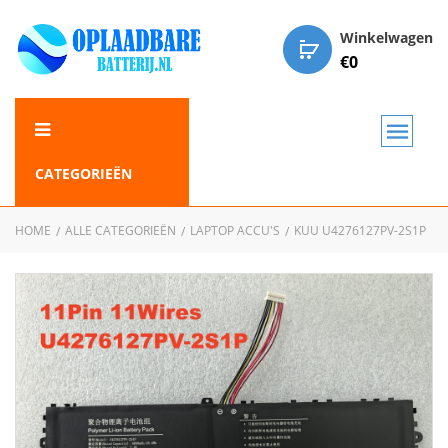
Winkelwagen
€
0
CATEGORIEËN
HOME
ALLE CATEGORIEËN
LAPTOP ACCU'S
KUU U4276127PV-2S1P