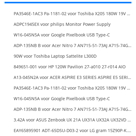
PA3546E-1AC3 Pa-1181-02 voor Toshiba X205 180W 19V 9.5A Laptop DC Charger Power Supply
ADPC1945EX voor philips Monitor Power Supply
W16-045N5A voor Google Pixelbook USB Type-C
ADP-135NB B voor Acer Nitro 7 AN715-51-73AJ A715-74G-52B0 Notebook
90W voor Toshiba Laptop Sattelite L300D
849651-001 voor HP 120W Pavilion 27-a010 27-r014 AIO
A13-045N2A voor ACER ASPIRE E3 SERIES ASPIRE E5 SERIES ASPIRE ES1 SERIES
PA3546E-1AC3 Pa-1181-02 voor Toshiba X205 180W 19V 9.5A Laptop DC Charger Power Supply
W16-045N5A voor Google Pixelbook USB Type-C
ADP-135NB B voor Acer Nitro 7 AN715-51-73AJ A715-74G-52B0 Notebook
3.42A voor ASUS Zenbook UX 21A UX31A UX32A UX32VD Series Ultrabook Models
EAY65895901 ADT-65DSU-D03-2 voor LG gram 15Z90P-K.ARB6U1 16T90P, LG gram 15Z90Q 16Z90Q 17Z90Q16Z95PD Series