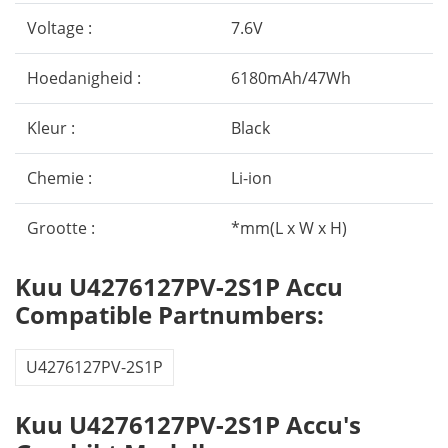
Voltage :
7.6V
Hoedanigheid :
6180mAh/47Wh
Kleur :
Black
Chemie :
Li-ion
Grootte :
*mm(L x W x H)
Kuu U4276127PV-2S1P Accu
Compatible Partnumbers:
U4276127PV-2S1P
Kuu U4276127PV-2S1P Accu's