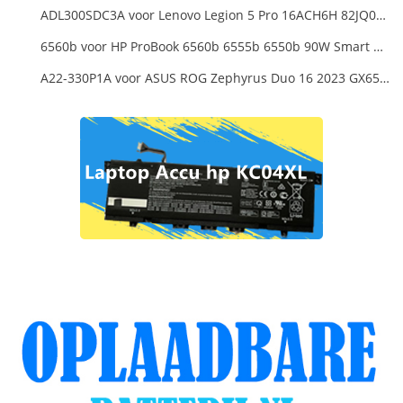
ADL300SDC3A voor Lenovo Legion 5 Pro 16ACH6H 82JQ008HUK 82JQ008
6560b voor HP ProBook 6560b 6555b 6550b 90W Smart AC Power Adapter Laptop
A22-330P1A voor ASUS ROG Zephyrus Duo 16 2023 GX650PY