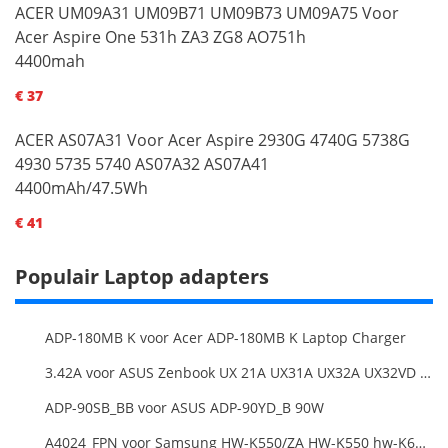
ACER UM09A31 UM09B71 UM09B73 UM09A75 Voor
Acer Aspire One 531h ZA3 ZG8 AO751h
4400mah
€ 37
ACER AS07A31 Voor Acer Aspire 2930G 4740G 5738G
4930 5735 5740 AS07A32 AS07A41
4400mAh/47.5Wh
€ 41
Populair Laptop adapters
ADP-180MB K voor Acer ADP-180MB K Laptop Charger
3.42A voor ASUS Zenbook UX 21A UX31A UX32A UX32VD Series Ultrabook Models
ADP-90SB_BB voor ASUS ADP-90YD_B 90W
A4024_FPN voor Samsung HW-K550/ZA HW-K550 hw-K650 Soundbar