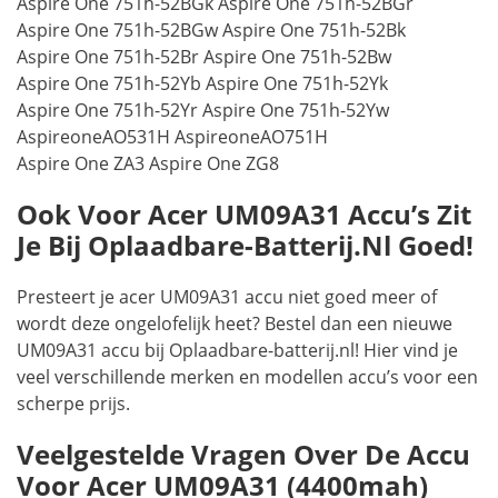
Aspire One 751h-52BGk Aspire One 751h-52BGr
Aspire One 751h-52BGw Aspire One 751h-52Bk
Aspire One 751h-52Br Aspire One 751h-52Bw
Aspire One 751h-52Yb Aspire One 751h-52Yk
Aspire One 751h-52Yr Aspire One 751h-52Yw
AspireoneAO531H AspireoneAO751H
Aspire One ZA3 Aspire One ZG8
Ook Voor Acer UM09A31 Accu’s Zit
Je Bij Oplaadbare-Batterij.nl Goed!
Presteert je acer UM09A31 accu niet goed meer of
wordt deze ongelofelijk heet? Bestel dan een nieuwe
UM09A31 accu bij Oplaadbare-batterij.nl! Hier vind je
veel verschillende merken en modellen accu’s voor een
scherpe prijs.
Veelgestelde Vragen Over De Accu
Voor Acer UM09A31 (4400mah)