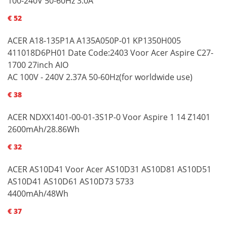
100-240V 50-60Hz 3.0A
€ 52
ACER A18-135P1A A135A050P-01 KP1350H005
411018D6PH01 Date Code:2403 Voor Acer Aspire C27-
1700 27inch AIO
AC 100V - 240V 2.37A 50-60Hz(for worldwide use)
€ 38
ACER NDXX1401-00-01-3S1P-0 Voor Aspire 1 14 Z1401
2600mAh/28.86Wh
€ 32
ACER AS10D41 Voor Acer AS10D31 AS10D81 AS10D51
AS10D41 AS10D61 AS10D73 5733
4400mAh/48Wh
€ 37