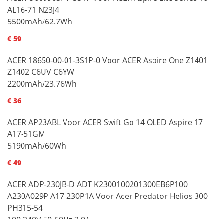
AL16-71 N23J4
5500mAh/62.7Wh
€ 59
ACER 18650-00-01-3S1P-0 Voor ACER Aspire One Z1401
Z1402 C6UV C6YW
2200mAh/23.76Wh
€ 36
ACER AP23ABL Voor ACER Swift Go 14 OLED Aspire 17
A17-51GM
5190mAh/60Wh
€ 49
ACER ADP-230JB-D ADT K2300100201300EB6P100
A230A029P A17-230P1A Voor Acer Predator Helios 300
PH315-54