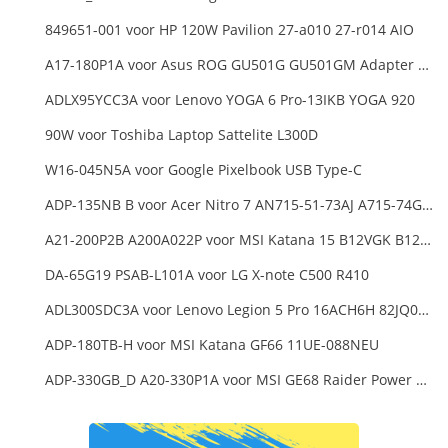
849651-001 voor HP 120W Pavilion 27-a010 27-r014 AIO
A17-180P1A voor Asus ROG GU501G GU501GM Adapter Power Supply
ADLX95YCC3A voor Lenovo YOGA 6 Pro-13IKB YOGA 920
90W voor Toshiba Laptop Sattelite L300D
W16-045N5A voor Google Pixelbook USB Type-C
ADP-135NB B voor Acer Nitro 7 AN715-51-73AJ A715-74G-52B0 Notebook
A21-200P2B A200A022P voor MSI Katana 15 B12VGK B12VFK B12VEK
DA-65G19 PSAB-L101A voor LG X-note C500 R410
ADL300SDC3A voor Lenovo Legion 5 Pro 16ACH6H 82JQ008HUK 82JQ008
ADP-180TB-H voor MSI Katana GF66 11UE-088NEU
ADP-330GB_D A20-330P1A voor MSI GE68 Raider Power Supply