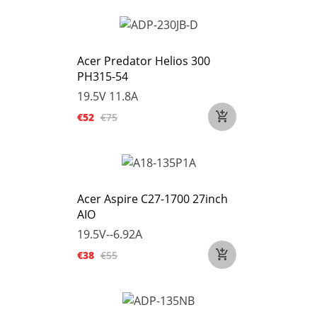
Acer Predator Helios 300
PH315-54
19.5V 11.8A
€52
€75
Acer Aspire C27-1700 27inch
AIO
19.5V--6.92A
€38
€55