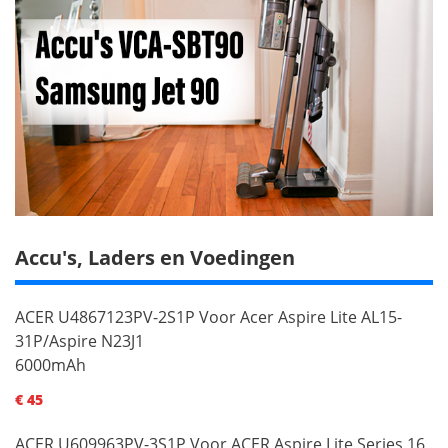
Accu's, Laders en Voedingen
ACER U4867123PV-2S1P Voor Acer Aspire Lite AL15-
31P/Aspire N23J1
6000mAh
€ 45
ACER U609963PV-3S1P Voor ACER Aspire Lite Series 16