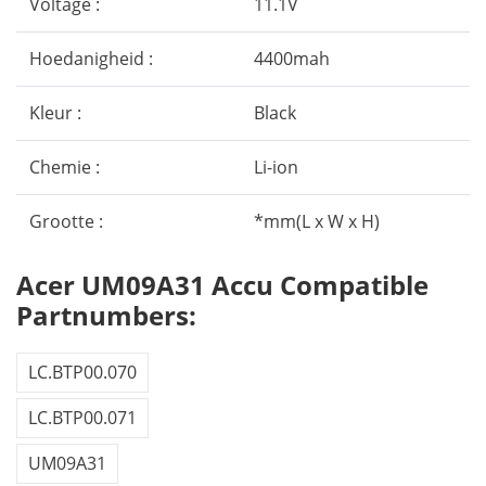
Voltage :
11.1V
Hoedanigheid :
4400mah
Kleur :
Black
Chemie :
Li-ion
Grootte :
*mm(L x W x H)
Acer UM09A31 Accu Compatible
Partnumbers:
LC.BTP00.070
LC.BTP00.071
UM09A31