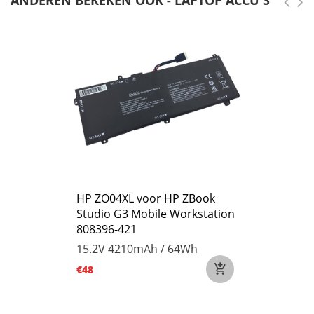
ANDEREN BEKEKEN OOK - LAPTOP ACCU'S
HP ZO04XL voor HP ZBook
Studio G3 Mobile Workstation
808396-421
15.2V
4210mAh / 64Wh
€48