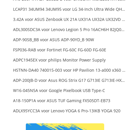
LCAP31 34UM94 34UM95 voor LG 34-Inch Ultra Wide QHD Monitor LED
3.42A voor ASUS Zenbook UX 21A UX31A UX32A UX32VD Series Ultrabook Models
ADL300SDC3A voor Lenovo Legion 5 Pro 16ACH6H 82JQ008HUK 82JQ008
ADP-90SB_BB voor ASUS ADP-90YD_B 90W
FSP036-RAB voor Fortinet FG-60C FG-60D FG-60E
ADPC1945EX voor philips Monitor Power Supply
HSTNN-DA40 740015-003 voor HP Pavilion 13-a000 x360 11-h000 x2 Series 19.5v 45w 2.31a Blue Charger+Cord
ADP-200JB-D voor Asus ROG Strix G17 G713IE G713IE-HX002W
W16-045N5A voor Google Pixelbook USB Type-C
A18-150P1A voor ASUS TUF Gaming FX505DT-EB73
ADLX95YCC3A voor Lenovo YOGA 6 Pro-13IKB YOGA 920