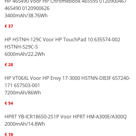
HP 465490 Voor HP Chromebook 465595 0120900467
465490 0120900626
3400mAh/38.76Wh
€ 37
HP HSTNH-129C Voor HP TouchPad 10 635574-002
HSTNH-S29C-S
6000mAh/22.2Wh
€ 28
HP VT06XL Voor HP Envy 17-3000 HSTNN-DB3F 657240-
171 657503-001
7200mAh/86Wh
€ 54
HPRT YB-ICR18650-2S1P Voor HPRT HM-A300E/A300Q
2000mAh/14.8Wh
€ 19