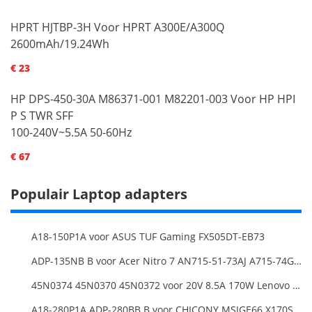
HPRT HJTBP-3H Voor HPRT A300E/A300Q
2600mAh/19.24Wh
€ 23
HP DPS-450-30A M86371-001 M82201-003 Voor HP HPI
P S TWR SFF
100-240V~5.5A 50-60Hz
€ 67
Populair Laptop adapters
A18-150P1A voor ASUS TUF Gaming FX505DT-EB73
ADP-135NB B voor Acer Nitro 7 AN715-51-73AJ A715-74G-52B0 Notebook
45N0374 45N0370 45N0372 voor 20V 8.5A 170W Lenovo ThinkPad W540 T540P
A18-280P1A ADP-280BB B voor CHICONY MSIGE66 X170SMG, MSI GE66 GE76