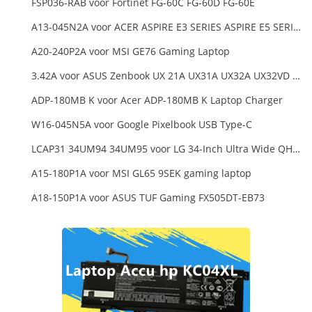
FSP036-RAB voor Fortinet FG-60C FG-60D FG-60E
A13-045N2A voor ACER ASPIRE E3 SERIES ASPIRE E5 SERIES ASPIRE ES1 SERIES
A20-240P2A voor MSI GE76 Gaming Laptop
3.42A voor ASUS Zenbook UX 21A UX31A UX32A UX32VD Series Ultrabook Models
ADP-180MB K voor Acer ADP-180MB K Laptop Charger
W16-045N5A voor Google Pixelbook USB Type-C
LCAP31 34UM94 34UM95 voor LG 34-Inch Ultra Wide QHD Monitor LED
A15-180P1A voor MSI GL65 9SEK gaming laptop
A18-150P1A voor ASUS TUF Gaming FX505DT-EB73