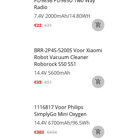
PD985B PD985U Two Way
Radio
7.4V
2000mAh/14.80WH
€22
€31
BRR-2P4S-5200S Voor Xiaomi
Robot Vacuum Cleaner
Roborock S50 S51
14.4V
5600mAh
€35
€51
1116817 Voor Philips
SimplyGo Mini Oxygen
14.4V
6700mAh/96.5Wh
€303
€434