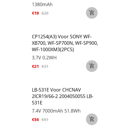
1380mAh
€19
€28
CP1254(A3) Voor SONY WF-
XB700, WF-SP700N, WF-SP900,
WF-1000XM3(2PCS)
3.7V
0.2WH
€21
€31
LB-531E Voor CHCNAV
2ICR19/66-2 2004050055 LB-
531E
7.4V
7000mAh 51.8Wh
€56
€81