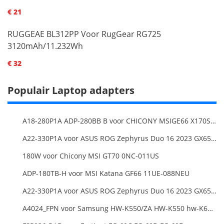
€ 21
RUGGEAE BL312PP Voor RugGear RG725
3120mAh/11.232Wh
€ 32
Populair Laptop adapters
A18-280P1A ADP-280BB B voor CHICONY MSIGE66 X170SMG, MSI GE66 GE76
A22-330P1A voor ASUS ROG Zephyrus Duo 16 2023 GX650PY
180W voor Chicony MSI GT70 0NC-011US
ADP-180TB-H voor MSI Katana GF66 11UE-088NEU
A22-330P1A voor ASUS ROG Zephyrus Duo 16 2023 GX650PY
A4024_FPN voor Samsung HW-K550/ZA HW-K550 hw-K650 Soundbar