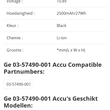
Voltage :
10.8V
Hoedanigheid :
2500mAh/27Wh
Kleur :
Black
Chemie :
Li-ion
Grootte :
*mm(L x W x H)
Ge 03-57490-001 Accu Compatible
Partnumbers:
03-57490-001
Ge 03-57490-001 Accu's Geschikt
Modellen: