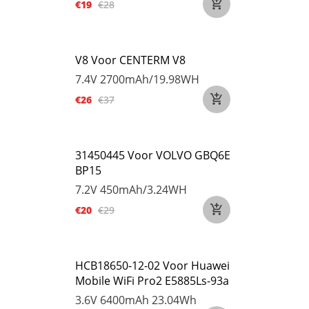
€19
€28
V8 Voor CENTERM V8
7.4V
2700mAh/19.98WH
€26
€37
31450445 Voor VOLVO GBQ6E
BP15
7.2V
450mAh/3.24WH
€20
€29
HCB18650-12-02 Voor Huawei
Mobile WiFi Pro2 E5885Ls-93a
3.6V
6400mAh 23.04Wh