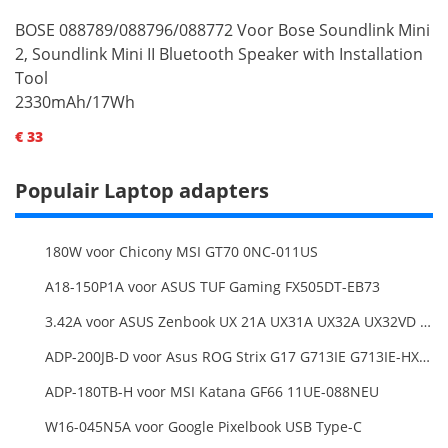
BOSE 088789/088796/088772 Voor Bose Soundlink Mini
2, Soundlink Mini II Bluetooth Speaker with Installation
Tool
2330mAh/17Wh
€ 33
Populair Laptop adapters
180W voor Chicony MSI GT70 0NC-011US
A18-150P1A voor ASUS TUF Gaming FX505DT-EB73
3.42A voor ASUS Zenbook UX 21A UX31A UX32A UX32VD Series Ultrabook Models
ADP-200JB-D voor Asus ROG Strix G17 G713IE G713IE-HX002W
ADP-180TB-H voor MSI Katana GF66 11UE-088NEU
W16-045N5A voor Google Pixelbook USB Type-C