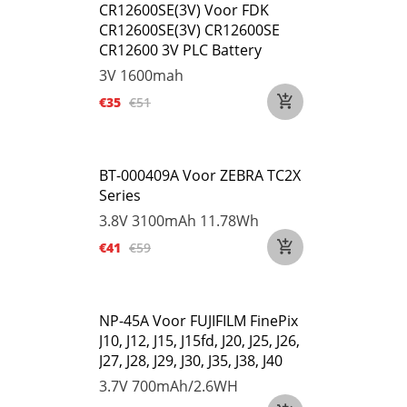
CR12600SE(3V) Voor FDK
CR12600SE(3V) CR12600SE
CR12600 3V PLC Battery
3V
1600mah
€35
€51
BT-000409A Voor ZEBRA TC2X
Series
3.8V
3100mAh 11.78Wh
€41
€59
NP-45A Voor FUJIFILM FinePix
J10, J12, J15, J15fd, J20, J25, J26,
J27, J28, J29, J30, J35, J38, J40
3.7V
700mAh/2.6WH