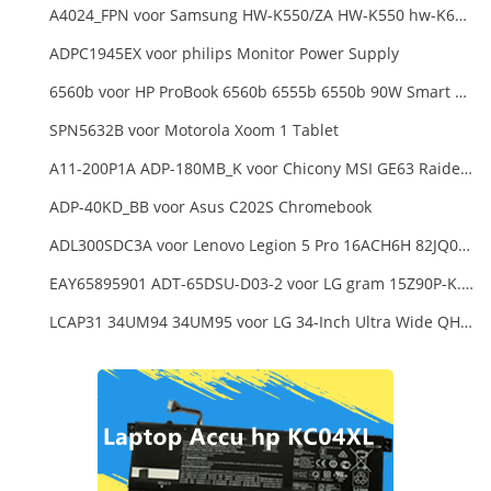
A4024_FPN voor Samsung HW-K550/ZA HW-K550 hw-K650 Soundbar
ADPC1945EX voor philips Monitor Power Supply
6560b voor HP ProBook 6560b 6555b 6550b 90W Smart AC Power Adapter Laptop
SPN5632B voor Motorola Xoom 1 Tablet
A11-200P1A ADP-180MB_K voor Chicony MSI GE63 Raider RGB 8RE-012US
ADP-40KD_BB voor Asus C202S Chromebook
ADL300SDC3A voor Lenovo Legion 5 Pro 16ACH6H 82JQ008HUK 82JQ008
EAY65895901 ADT-65DSU-D03-2 voor LG gram 15Z90P-K.ARB6U1 16T90P, LG gram 15Z90Q 16Z90Q 17Z90Q16Z95PD Series
LCAP31 34UM94 34UM95 voor LG 34-Inch Ultra Wide QHD Monitor LED