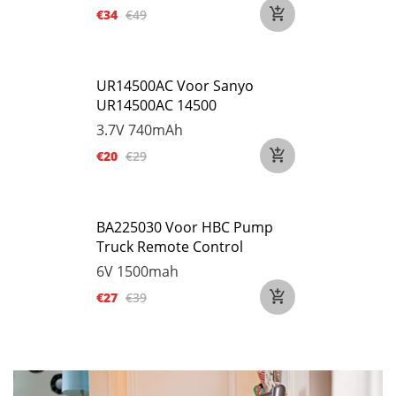
€34
€49
UR14500AC Voor Sanyo
UR14500AC 14500
3.7V
740mAh
€20
€29
BA225030 Voor HBC Pump
Truck Remote Control
6V
1500mah
€27
€39