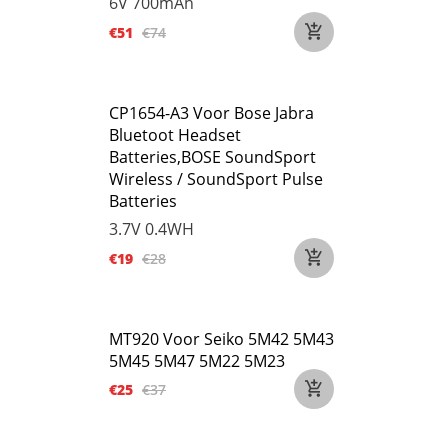
6V
700mAh
€51
€74
CP1654-A3 Voor Bose Jabra
Bluetoot Headset
Batteries,BOSE SoundSport
Wireless / SoundSport Pulse
Batteries
3.7V
0.4WH
€19
€28
MT920 Voor Seiko 5M42 5M43
5M45 5M47 5M22 5M23
€25
€37