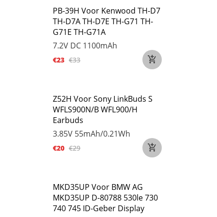
PB-39H Voor Kenwood TH-D7
TH-D7A TH-D7E TH-G71 TH-
G71E TH-G71A
7.2V DC
1100mAh
€23
€33
Z52H Voor Sony LinkBuds S
WFLS900N/B WFL900/H
Earbuds
3.85V
55mAh/0.21Wh
€20
€29
MKD35UP Voor BMW AG
MKD35UP D-80788 530le 730
740 745 ID-Geber Display