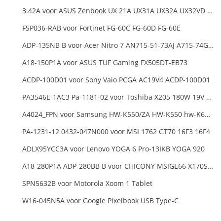
3.42A voor ASUS Zenbook UX 21A UX31A UX32A UX32VD Series Ultrabook Models
FSP036-RAB voor Fortinet FG-60C FG-60D FG-60E
ADP-135NB B voor Acer Nitro 7 AN715-51-73AJ A715-74G-52B0 Notebook
A18-150P1A voor ASUS TUF Gaming FX505DT-EB73
ACDP-100D01 voor Sony Vaio PCGA AC19V4 ACDP-100D01
PA3546E-1AC3 Pa-1181-02 voor Toshiba X205 180W 19V 9.5A Laptop DC Charger Power Supply
A4024_FPN voor Samsung HW-K550/ZA HW-K550 hw-K650 Soundbar
PA-1231-12 0432-047N000 voor MSI 1762 GT70 16F3 16F4
ADLX95YCC3A voor Lenovo YOGA 6 Pro-13IKB YOGA 920
A18-280P1A ADP-280BB B voor CHICONY MSIGE66 X170SMG, MSI GE66 GE76
SPN5632B voor Motorola Xoom 1 Tablet
W16-045N5A voor Google Pixelbook USB Type-C