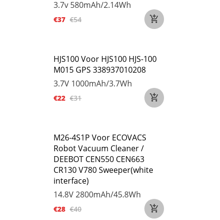
3.7v
580mAh/2.14Wh
€37
€54
HJS100 Voor HJS100 HJS-100
M015 GPS 338937010208
3.7V
1000mAh/3.7Wh
€22
€31
M26-4S1P Voor ECOVACS
Robot Vacuum Cleaner /
DEEBOT CEN550 CEN663
CR130 V780 Sweeper(white
interface)
14.8V
2800mAh/45.8Wh
€28
€40