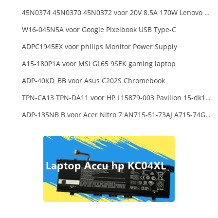
45N0374 45N0370 45N0372 voor 20V 8.5A 170W Lenovo ThinkPad W540 T540P
W16-045N5A voor Google Pixelbook USB Type-C
ADPC1945EX voor philips Monitor Power Supply
A15-180P1A voor MSI GL65 9SEK gaming laptop
ADP-40KD_BB voor Asus C202S Chromebook
TPN-CA13 TPN-DA11 voor HP L15879-003 Pavilion 15-dk1000
ADP-135NB B voor Acer Nitro 7 AN715-51-73AJ A715-74G-52B0 Notebook