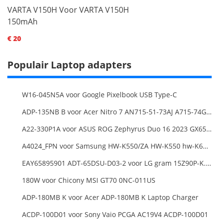
VARTA V150H Voor VARTA V150H
150mAh
€ 20
Populair Laptop adapters
W16-045N5A voor Google Pixelbook USB Type-C
ADP-135NB B voor Acer Nitro 7 AN715-51-73AJ A715-74G-52B0 Notebook
A22-330P1A voor ASUS ROG Zephyrus Duo 16 2023 GX650PY
A4024_FPN voor Samsung HW-K550/ZA HW-K550 hw-K650 Soundbar
EAY65895901 ADT-65DSU-D03-2 voor LG gram 15Z90P-K.ARB6U1 16T90P, LG gram 15Z90Q 16Z90Q 17Z90Q16Z95PD Series
180W voor Chicony MSI GT70 0NC-011US
ADP-180MB K voor Acer ADP-180MB K Laptop Charger
ACDP-100D01 voor Sony Vaio PCGA AC19V4 ACDP-100D01