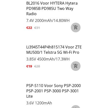
BL2016 Voor HYTERA Hytera
PD985B PD985U Two Way
Radio
7.4V
2000mAh/14.80WH
€22
€31
Li3945T44P4h815174 Voor ZTE
MU500/1 Telstra 5G Wi-Fi Pro
3.85V
4500mAh/17.3WH
€19
€28
PSP-S110 Voor Sony PSP-2000
PSP-2001 PSP-3000 PSP-3001
Lite
3.6V
1200mAh