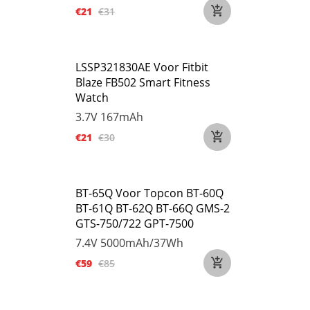
€21
€31
LSSP321830AE Voor Fitbit
Blaze FB502 Smart Fitness
Watch
3.7V
167mAh
€21
€30
BT-65Q Voor Topcon BT-60Q
BT-61Q BT-62Q BT-66Q GMS-2
GTS-750/722 GPT-7500
7.4V
5000mAh/37Wh
€59
€85