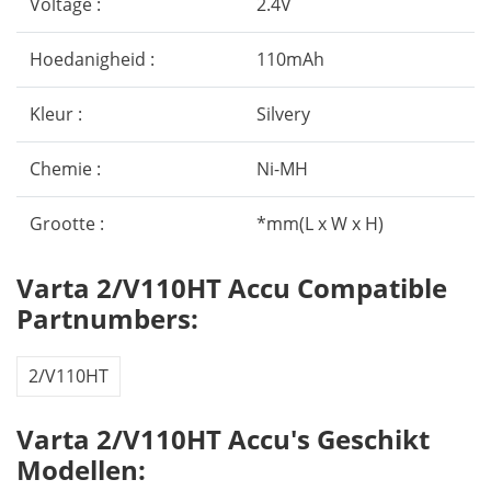
Voltage :
2.4V
Hoedanigheid :
110mAh
Kleur :
Silvery
Chemie :
Ni-MH
Grootte :
*mm(L x W x H)
Varta 2/V110HT Accu Compatible
Partnumbers:
2/V110HT
Varta 2/V110HT Accu's Geschikt
Modellen: