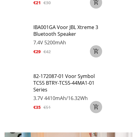
€21
€30
IBA001GA Voor JBL Xtreme 3
Bluetooth Speaker
7.4V
5200mAh
€29
€42
82-172087-01 Voor Symbol
TC55 BTRY-TC55-44MA1-01
Series
3.7V
4410mAh/16.32Wh
€35
€51