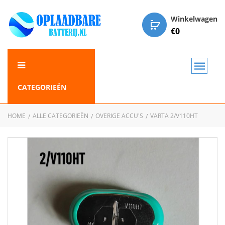
Winkelwagen
€
0
CATEGORIEËN
HOME
ALLE CATEGORIEËN
OVERIGE ACCU'S
VARTA 2/V110HT