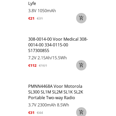
Lyfe
3.8V
1050mAh
€21
€31
308-0014-00 Voor Medical 308-
0014-00 334-0115-00
S17300855
7.2V
2.15Ah/15.5Wh
€112
€161
PMNN4468A Voor Motorola
SL300 SL1M SL2M SL1K SL2K
Portable Two-way Radio
3.7V
2300mAh 8.5Wh
€31
€44