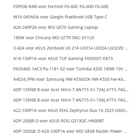
FSP036-RAB voor Fortinet FG-60C FG-60D FG-60E
W16-045N5A voor Google Pixelbook USB Type-C
A20-240P2A voor MSI GE76 Gaming Laptop
180W voor Chicony MSI GT70 0NC-011US
3.42A voor ASUS Zenbook UX 21A UX31A UX32A UX32VD Series Ultrabook Models
A18-150P1A voor ASUS TUF Gaming FX505DT-EB73
PA3546E-1AC3 Pa-1181-02 voor Toshiba X205 180W 19V 9.5A Laptop DC Charger Power Supply
A4024_FPN voor Samsung HW-K550/ZA HW-K550 hw-K650 Soundbar
ADP-135NB B voor Acer Nitro 7 AN715-51-73AJ A715-74G-52B0 Notebook
ADP-135NB B voor Acer Nitro 7 AN715-51-73AJ A715-74G-52B0 Notebook
A22-330P1A voor ASUS ROG Zephyrus Duo 16 2023 GX650PY
ADP-200JB-D voor ASUS ROG G513QC-HN008T
ADP-330GB_D A20-330P1A voor MSI GE68 Raider Power Supply