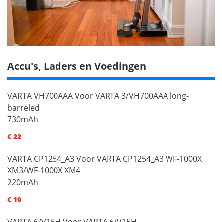
Accu's, Laders en Voedingen
VARTA VH700AAA Voor VARTA 3/VH700AAA long-
barreled
730mAh
€ 22
VARTA CP1254_A3 Voor VARTA CP1254_A3 WF-1000X
XM3/WF-1000X XM4
220mAh
€ 19
VARTA 6/V15H Voor VARTA 6/V15H