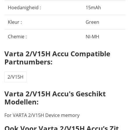
Hoedanigheid :
15mAh
Kleur :
Green
Chemie :
NI-MH
Varta 2/V15H Accu Compatible
Partnumbers:
2/V15H
Varta 2/V15H Accu's Geschikt
Modellen:
For VARTA 2/V15H Device memory
Ook Voor Varta 2/V15H Accu’s Zit