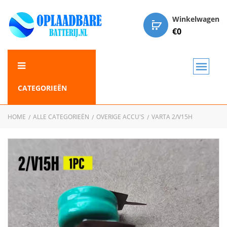
Winkelwagen
€
0
CATEGORIEËN
HOME
ALLE CATEGORIEËN
OVERIGE ACCU'S
VARTA 2/V15H