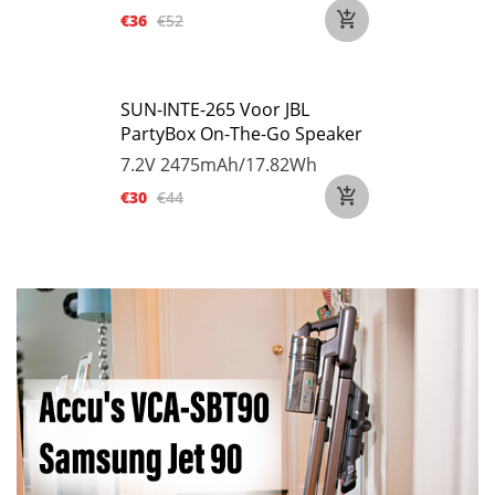
€36
€52
SUN-INTE-265 Voor JBL
PartyBox On-The-Go Speaker
7.2V
2475mAh/17.82Wh
€30
€44