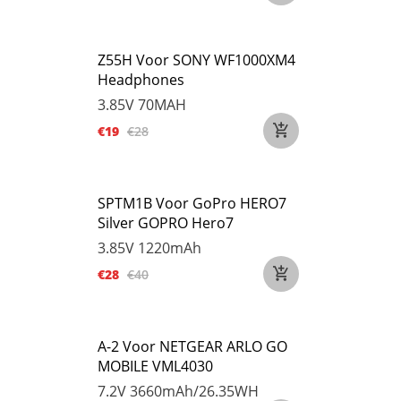
Z55H Voor SONY WF1000XM4
Headphones
3.85V
70MAH
€19
€28
SPTM1B Voor GoPro HERO7
Silver GOPRO Hero7
3.85V
1220mAh
€28
€40
A-2 Voor NETGEAR ARLO GO
MOBILE VML4030
7.2V
3660mAh/26.35WH