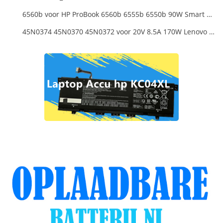
6560b voor HP ProBook 6560b 6555b 6550b 90W Smart AC Power Adapter Laptop
45N0374 45N0370 45N0372 voor 20V 8.5A 170W Lenovo ThinkPad W540 T540P