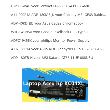
FSP036-RAB voor Fortinet FG-60C FG-60D FG-60E
A11-200P1A ADP-180MB_K voor Chicony MSI GE63 Raider RGB 8RE-012US
ADP-40KD_BB voor Asus C202S Chromebook
W16-045N5A voor Google Pixelbook USB Type-C
ADPC1945EX voor philips Monitor Power Supply
A22-330P1A voor ASUS ROG Zephyrus Duo 16 2023 GX650PY
ADP-180TB-H voor MSI Katana GF66 11UE-088NEU