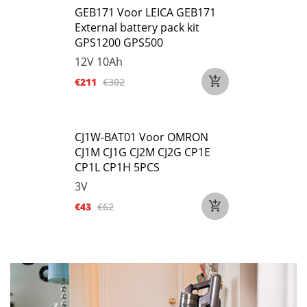
GEB171 Voor LEICA GEB171
External battery pack kit
GPS1200 GPS500
12V
10Ah
€211
€302
CJ1W-BAT01 Voor OMRON
CJ1M CJ1G CJ2M CJ2G CP1E
CP1L CP1H 5PCS
3V
€43
€62