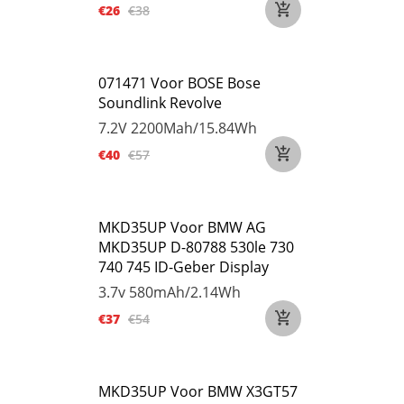
€26
€38
071471 Voor BOSE Bose
Soundlink Revolve
7.2V
2200Mah/15.84Wh
€40
€57
MKD35UP Voor BMW AG
MKD35UP D-80788 530le 730
740 745 ID-Geber Display
3.7v
580mAh/2.14Wh
€37
€54
MKD35UP Voor BMW X3GT57