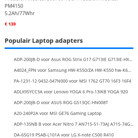
PM4150
5.2Ah/77Whr
€ 139
Populair Laptop adapters
ADP-200JB-D voor Asus ROG Strix G17 G713IE G713IE-HX002W
A4024_FPN voor Samsung HW-K550/ZA HW-K550 hw-K650 Soundbar
PA-1231-12 0432-047N000 voor MSI 1762 GT70 16F3 16F4
ADLX95YCC3A voor Lenovo YOGA 6 Pro-13IKB YOGA 920
ADP-200JB-D voor ASUS ROG G513QC-HN008T
A20-240P2A voor MSI GE76 Gaming Laptop
ADP-135NB B voor Acer Nitro 7 AN715-51-73AJ A715-74G-52B0 Notebook
DA-65G19 PSAB-L101A voor LG X-note C500 R410