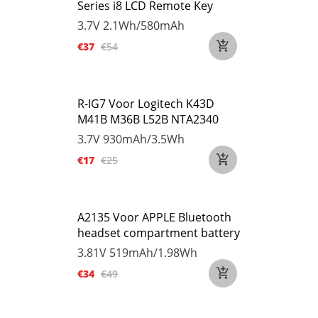
Series i8 LCD Remote Key
3.7V
2.1Wh/580mAh
€37
€54
R-IG7 Voor Logitech K43D
M41B M36B L52B NTA2340
3.7V
930mAh/3.5Wh
€17
€25
A2135 Voor APPLE Bluetooth
headset compartment battery
3.81V
519mAh/1.98Wh
€34
€49