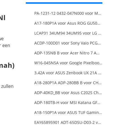
PA-1231-12 0432-047N000 voor MSI 1762 GT70 16F3 16F4
nl
A17-180P1A voor Asus ROG GU501G GU501GM Adapter Power Supply
LCAP31 34UM94 34UM95 voor LG 34-Inch Ultra Wide QHD Monitor LED
we
ACDP-100D01 voor Sony Vaio PCGA AC19V4 ACDP-100D01
r een
ADP-135NB B voor Acer Nitro 7 AN715-51-73AJ A715-74G-52B0 Notebook
W16-045N5A voor Google Pixelbook USB Type-C
mah)
3.42A voor ASUS Zenbook UX 21A UX31A UX32A UX32VD Series Ultrabook Models
A18-280P1A ADP-280BB B voor CHICONY MSIGE66 X170SMG, MSI GE66 GE76
 zullen
ADP-40KD_BB voor Asus C202S Chromebook
ADP-180TB-H voor MSI Katana GF66 11UE-088NEU
A18-150P1A voor ASUS TUF Gaming FX505DT-EB73
EAY65895901 ADT-65DSU-D03-2 voor LG gram 15Z90P-K.ARB6U1 16T90P, LG gram 15Z90Q 16Z90Q 17Z90Q16Z95PD Series