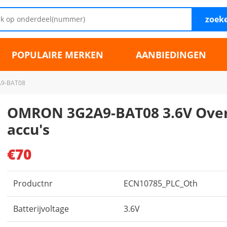
zoek
POPULAIRE MERKEN
AANBIEDINGEN
9-BAT08
OMRON 3G2A9-BAT08 3.6V Over
accu's
€70
Productnr
ECN10785_PLC_Oth
Batterijvoltage
3.6V