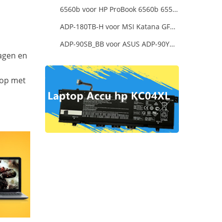
6560b voor HP ProBook 6560b 6555b 6550b 90W Smart AC Power Adapter Laptop
ADP-180TB-H voor MSI Katana GF66 11UE-088NEU
ADP-90SB_BB voor ASUS ADP-90YD_B 90W
dagen en
 op met