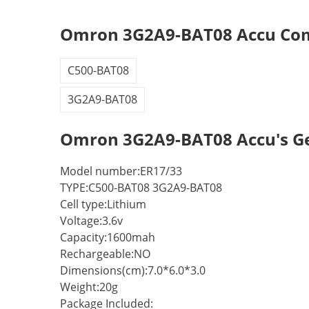
Omron 3G2A9-BAT08 Accu Com
C500-BAT08
3G2A9-BAT08
Omron 3G2A9-BAT08 Accu's Ge
Model number:ER17/33
TYPE:C500-BAT08 3G2A9-BAT08
Cell type:Lithium
Voltage:3.6v
Capacity:1600mah
Rechargeable:NO
Dimensions(cm):7.0*6.0*3.0
Weight:20g
Package Included: