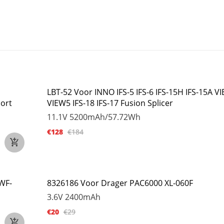
LBT-52 Voor INNO IFS-5 IFS-6 IFS-15H IFS-15A V
ort
VIEW5 IFS-18 IFS-17 Fusion Splicer
11.1V
5200mAh/57.72Wh
€128
€184
WF-
8326186 Voor Drager PAC6000 XL-060F
3.6V
2400mAh
€20
€29