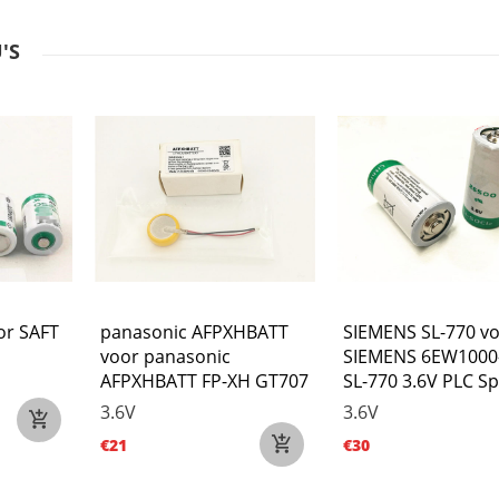
'S
or SAFT
panasonic AFPXHBATT
SIEMENS SL-770 v
voor panasonic
SIEMENS 6EW1000
AFPXHBATT FP-XH GT707
SL-770 3.6V PLC Sp
3.6V
3.6V
€21
€30