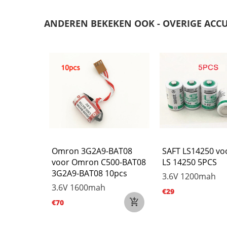
ANDEREN BEKEKEN OOK - OVERIGE ACCU
70360-A
Omron 3G2A9-BAT08
SAFT LS14250 vo
or
voor Omron C500-BAT08
LS 14250 5PCS
oman
3G2A9-BAT08 10pcs
3.6V
1200mah
1
3.6V
1600mah
€29
€70