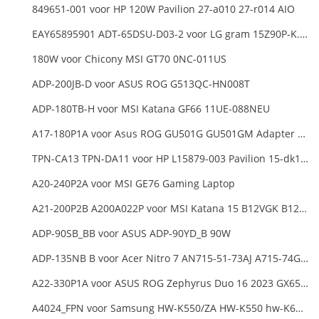
849651-001 voor HP 120W Pavilion 27-a010 27-r014 AIO
EAY65895901 ADT-65DSU-D03-2 voor LG gram 15Z90P-K.ARB6U1 16T90P, LG gram 15Z90Q 16Z90Q 17Z90Q16Z95PD Series
180W voor Chicony MSI GT70 0NC-011US
ADP-200JB-D voor ASUS ROG G513QC-HN008T
ADP-180TB-H voor MSI Katana GF66 11UE-088NEU
A17-180P1A voor Asus ROG GU501G GU501GM Adapter Power Supply
TPN-CA13 TPN-DA11 voor HP L15879-003 Pavilion 15-dk1000
A20-240P2A voor MSI GE76 Gaming Laptop
A21-200P2B A200A022P voor MSI Katana 15 B12VGK B12VFK B12VEK
ADP-90SB_BB voor ASUS ADP-90YD_B 90W
ADP-135NB B voor Acer Nitro 7 AN715-51-73AJ A715-74G-52B0 Notebook
A22-330P1A voor ASUS ROG Zephyrus Duo 16 2023 GX650PY
A4024_FPN voor Samsung HW-K550/ZA HW-K550 hw-K650 Soundbar