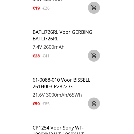
€19
€28
BATLi726RL Voor GERBING
BATLI726RL
7.4V
2600mAh
€28
€41
61-0088-010 Voor BISSELL
261H003-P2822-G
21.6V
3000mAh/65Wh
€59
€85
CP1254 Voor Sony WF-