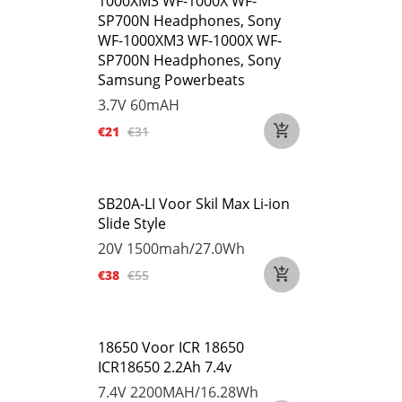
1000XM3 WF-1000X WF-
SP700N Headphones, Sony
WF-1000XM3 WF-1000X WF-
SP700N Headphones, Sony
Samsung Powerbeats
3.7V
60mAH
€21
€31
SB20A-LI Voor Skil Max Li-ion
Slide Style
20V
1500mah/27.0Wh
€38
€55
18650 Voor ICR 18650
ICR18650 2.2Ah 7.4v
7.4V
2200MAH/16.28Wh