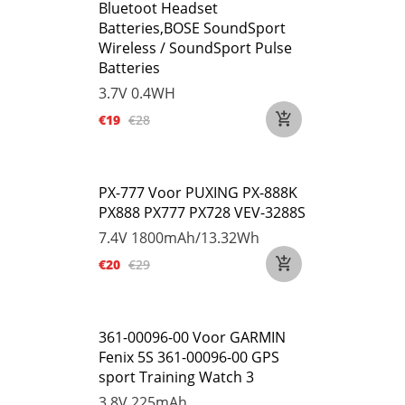
Bluetoot Headset
Batteries,BOSE SoundSport
Wireless / SoundSport Pulse
Batteries
3.7V
0.4WH
€19
€28
PX-777 Voor PUXING PX-888K
PX888 PX777 PX728 VEV-3288S
7.4V
1800mAh/13.32Wh
€20
€29
361-00096-00 Voor GARMIN
Fenix 5S 361-00096-00 GPS
sport Training Watch 3
3.8V
225mAh