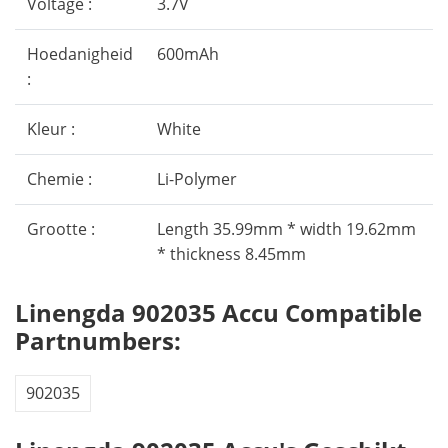
Voltage :
3.7V
Hoedanigheid
600mAh
:
Kleur :
White
Chemie :
Li-Polymer
Grootte :
Length 35.99mm * width 19.62mm
* thickness 8.45mm
Linengda 902035 Accu Compatible
Partnumbers:
902035