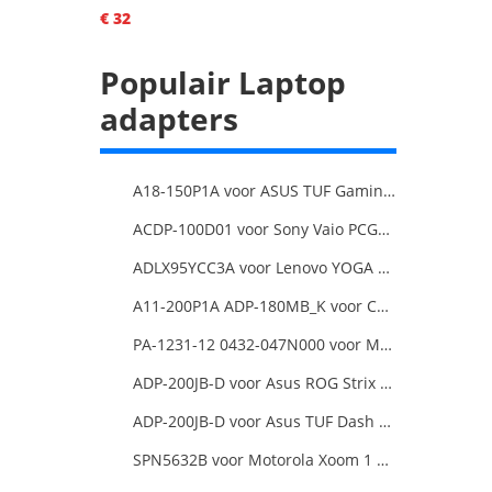
€ 32
Populair Laptop
adapters
A18-150P1A voor ASUS TUF Gaming FX505DT-EB73
ACDP-100D01 voor Sony Vaio PCGA AC19V4 ACDP-100D01
ADLX95YCC3A voor Lenovo YOGA 6 Pro-13IKB YOGA 920
A11-200P1A ADP-180MB_K voor Chicony MSI GE63 Raider RGB 8RE-012US
PA-1231-12 0432-047N000 voor MSI 1762 GT70 16F3 16F4
ADP-200JB-D voor Asus ROG Strix G17 G713IE G713IE-HX002W
ADP-200JB-D voor Asus TUF Dash F15 FX516PR ADP-200JB
SPN5632B voor Motorola Xoom 1 Tablet