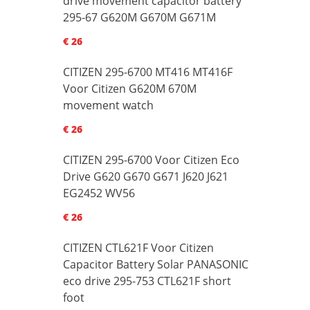
drive movement capacitor battery
295-67 G620M G670M G671M
€ 26
CITIZEN 295-6700 MT416 MT416F
Voor Citizen G620M 670M
movement watch
€ 26
CITIZEN 295-6700 Voor Citizen Eco
Drive G620 G670 G671 J620 J621
EG2452 WV56
€ 26
CITIZEN CTL621F Voor Citizen
Capacitor Battery Solar PANASONIC
eco drive 295-753 CTL621F short
foot