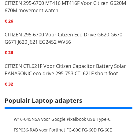
CITIZEN 295-6700 MT416 MT416F Voor Citizen G620M
670M movement watch
€ 26
CITIZEN 295-6700 Voor Citizen Eco Drive G620 G670
G671 J620 J621 EG2452 WV56
€ 26
CITIZEN CTL621F Voor Citizen Capacitor Battery Solar
PANASONIC eco drive 295-753 CTL621F short foot
€ 32
Populair Laptop adapters
W16-045N5A voor Google Pixelbook USB Type-C
FSP036-RAB voor Fortinet FG-60C FG-60D FG-60E