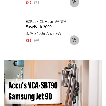
€49
€71
EZPack_XL Voor VARTA
EasyPack 2000
3.7V
2400mAh/8.9Wh
€32
€47