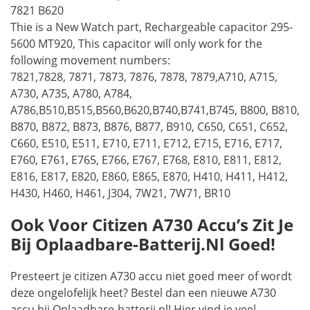
7821 B620
Thie is a New Watch part, Rechargeable capacitor 295-
5600 MT920, This capacitor will only work for the
following movement numbers:
7821,7828, 7871, 7873, 7876, 7878, 7879,A710, A715,
A730, A735, A780, A784,
A786,B510,B515,B560,B620,B740,B741,B745, B800, B810,
B870, B872, B873, B876, B877, B910, C650, C651, C652,
C660, E510, E511, E710, E711, E712, E715, E716, E717,
E760, E761, E765, E766, E767, E768, E810, E811, E812,
E816, E817, E820, E860, E865, E870, H410, H411, H412,
H430, H460, H461, J304, 7W21, 7W71, BR10
Ook Voor Citizen A730 Accu’s Zit Je
Bij Oplaadbare-Batterij.nl Goed!
Presteert je citizen A730 accu niet goed meer of wordt
deze ongelofelijk heet? Bestel dan een nieuwe A730
accu bij Oplaadbare-batterij.nl! Hier vind je veel