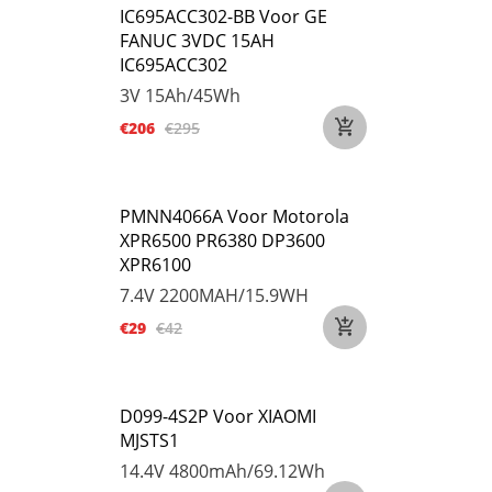
IC695ACC302-BB Voor GE
FANUC 3VDC 15AH
IC695ACC302
3V
15Ah/45Wh
€206
€295
PMNN4066A Voor Motorola
XPR6500 PR6380 DP3600
XPR6100
7.4V
2200MAH/15.9WH
€29
€42
D099-4S2P Voor XIAOMI
MJSTS1
14.4V
4800mAh/69.12Wh