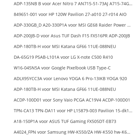
ADP-135NB B voor Acer Nitro 7 AN715-51-73AJ A715-74G-52B0 Notebook
849651-001 voor HP 120W Pavilion 27-a010 27-r014 AIO
ADP-330GB_D A20-330P1A voor MSI GE68 Raider Power Supply
ADP-200JB-D voor Asus TUF Dash F15 FX516PR ADP-200JB
ADP-180TB-H voor MSI Katana GF66 11UE-088NEU
DA-65G19 PSAB-L101A voor LG X-note C500 R410
W16-045N5A voor Google Pixelbook USB Type-C
ADLX95YCC3A voor Lenovo YOGA 6 Pro-13IKB YOGA 920
ADP-180TB-H voor MSI Katana GF66 11UE-088NEU
ACDP-100D01 voor Sony Vaio PCGA AC19V4 ACDP-100D01
TPN-CA13 TPN-DA11 voor HP L15879-003 Pavilion 15-dk1000
A18-150P1A voor ASUS TUF Gaming FX505DT-EB73
A4024_FPN voor Samsung HW-K550/ZA HW-K550 hw-K650 Soundbar