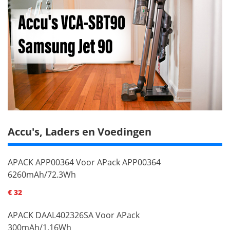
Accu's, Laders en Voedingen
APACK APP00364 Voor APack APP00364
6260mAh/72.3Wh
€ 32
APACK DAAL402326SA Voor APack
300mAh/1.16Wh