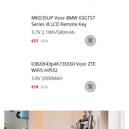
MKD35UP Voor BMW X3GT57
Series i8 LCD Remote Key
3.7V
2.1Wh/580mAh
€37
€54
li3820t43p4h735550 Voor ZTE
WiFi5 mf932
3.8V
2000MAH
€19
€28