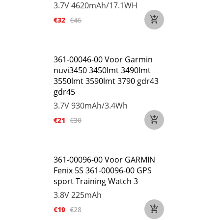
3.7V
4620mAh/17.1WH
€32
€46
361-00046-00 Voor Garmin
nuvi3450 3450lmt 3490lmt
3550lmt 3590lmt 3790 gdr43
gdr45
3.7V
930mAh/3.4Wh
€21
€30
361-00096-00 Voor GARMIN
Fenix 5S 361-00096-00 GPS
sport Training Watch 3
3.8V
225mAh
€19
€28