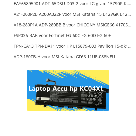
EAY65895901 ADT-65DSU-D03-2 voor LG gram 15Z90P-K.ARB6U1 16T90P, LG gram 15Z90Q 16Z90Q 17Z90Q16Z95PD Series
A21-200P2B A200A022P voor MSI Katana 15 B12VGK B12VFK B12VEK
A18-280P1A ADP-280BB B voor CHICONY MSIGE66 X170SMG, MSI GE66 GE76
FSP036-RAB voor Fortinet FG-60C FG-60D FG-60E
TPN-CA13 TPN-DA11 voor HP L15879-003 Pavilion 15-dk1000
ADP-180TB-H voor MSI Katana GF66 11UE-088NEU