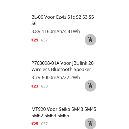
BL-06 Voor Ezviz S1c S2 S3 S5
S6
3.8V
1160mAh/4.41Wh
€25
€37
P763098-01A Voor JBL link 20
Wireless Bluetooth Speaker
3.7V
6000mAh/22.2Wh
€23
€33
MT920 Voor Seiko 5M43 5M45
5M62 5M63 5M65
€25
€37