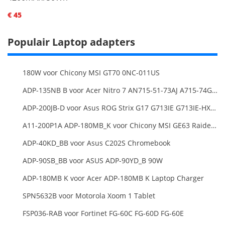
€ 45
Populair Laptop adapters
180W voor Chicony MSI GT70 0NC-011US
ADP-135NB B voor Acer Nitro 7 AN715-51-73AJ A715-74G-52B0 Notebook
ADP-200JB-D voor Asus ROG Strix G17 G713IE G713IE-HX002W
A11-200P1A ADP-180MB_K voor Chicony MSI GE63 Raider RGB 8RE-012US
ADP-40KD_BB voor Asus C202S Chromebook
ADP-90SB_BB voor ASUS ADP-90YD_B 90W
ADP-180MB K voor Acer ADP-180MB K Laptop Charger
SPN5632B voor Motorola Xoom 1 Tablet
FSP036-RAB voor Fortinet FG-60C FG-60D FG-60E