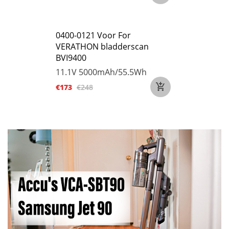
0400-0121 Voor For
VERATHON bladderscan
BVI9400
11.1V
5000mAh/55.5Wh
€173
€248