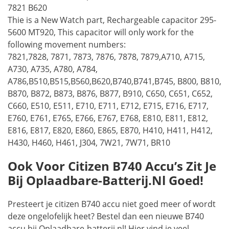
7821 B620
Thie is a New Watch part, Rechargeable capacitor 295-
5600 MT920, This capacitor will only work for the
following movement numbers:
7821,7828, 7871, 7873, 7876, 7878, 7879,A710, A715,
A730, A735, A780, A784,
A786,B510,B515,B560,B620,B740,B741,B745, B800, B810,
B870, B872, B873, B876, B877, B910, C650, C651, C652,
C660, E510, E511, E710, E711, E712, E715, E716, E717,
E760, E761, E765, E766, E767, E768, E810, E811, E812,
E816, E817, E820, E860, E865, E870, H410, H411, H412,
H430, H460, H461, J304, 7W21, 7W71, BR10
Ook Voor Citizen B740 Accu’s Zit Je
Bij Oplaadbare-Batterij.nl Goed!
Presteert je citizen B740 accu niet goed meer of wordt
deze ongelofelijk heet? Bestel dan een nieuwe B740
accu bij Oplaadbare-batterij.nl! Hier vind je veel