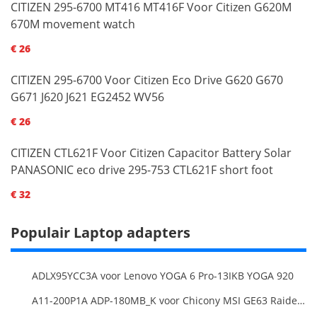
CITIZEN 295-6700 MT416 MT416F Voor Citizen G620M
670M movement watch
€ 26
CITIZEN 295-6700 Voor Citizen Eco Drive G620 G670
G671 J620 J621 EG2452 WV56
€ 26
CITIZEN CTL621F Voor Citizen Capacitor Battery Solar
PANASONIC eco drive 295-753 CTL621F short foot
€ 32
Populair Laptop adapters
ADLX95YCC3A voor Lenovo YOGA 6 Pro-13IKB YOGA 920
A11-200P1A ADP-180MB_K voor Chicony MSI GE63 Raider RGB 8RE-012US