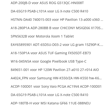
ADP-200JB-D voor ASUS ROG G513QC-HN008T
DA-65G19 PSAB-L101A voor LG X-note C500 R410
HSTNN-DA40 740015-003 voor HP Pavilion 13-a000 x360 11-h000 x2 Series 19.5v 45w 2.31a Blue Charger+Cord
A18-280P1A ADP-280BB B voor CHICONY MSIGE66 X170SMG, MSI GE66 GE76
SPN5632B voor Motorola Xoom 1 Tablet
EAY65895901 ADT-65DSU-D03-2 voor LG gram 15Z90P-K.ARB6U1 16T90P, LG gram 15Z90Q 16Z90Q 17Z90Q16Z95PD Series
A18-150P1A voor ASUS TUF Gaming FX505DT-EB73
W16-045N5A voor Google Pixelbook USB Type-C
849651-001 voor HP 120W Pavilion 27-a010 27-r014 AIO
A4024_FPN voor Samsung HW-K550/ZA HW-K550 hw-K650 Soundbar
ACDP-100D01 voor Sony Vaio PCGA AC19V4 ACDP-100D01
DA-65G19 PSAB-L101A voor LG X-note C500 R410
ADP-180TB-H voor MSI Katana GF66 11UE-088NEU