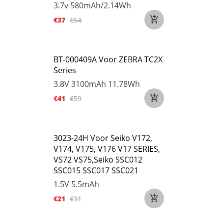
3.7v
580mAh/2.14Wh
€37
€54
BT-000409A Voor ZEBRA TC2X
Series
3.8V
3100mAh 11.78Wh
€41
€59
3023-24H Voor Seiko V172,
V174, V175, V176 V17 SERIES,
VS72 VS75,Seiko SSC012
SSC015 SSC017 SSC021
1.5V
5.5mAh
€21
€31