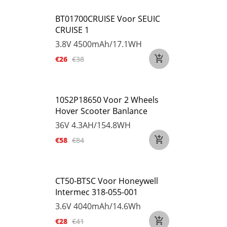
BT01700CRUISE Voor SEUIC
CRUISE 1
3.8V
4500mAh/17.1WH
€26
€38
10S2P18650 Voor 2 Wheels
Hover Scooter Banlance
36V
4.3AH/154.8WH
€58
€84
CT50-BTSC Voor Honeywell
Intermec 318-055-001
3.6V
4040mAh/14.6Wh
€28
€41