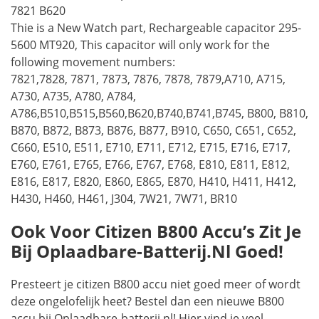
7821 B620
Thie is a New Watch part, Rechargeable capacitor 295-
5600 MT920, This capacitor will only work for the
following movement numbers:
7821,7828, 7871, 7873, 7876, 7878, 7879,A710, A715,
A730, A735, A780, A784,
A786,B510,B515,B560,B620,B740,B741,B745, B800, B810,
B870, B872, B873, B876, B877, B910, C650, C651, C652,
C660, E510, E511, E710, E711, E712, E715, E716, E717,
E760, E761, E765, E766, E767, E768, E810, E811, E812,
E816, E817, E820, E860, E865, E870, H410, H411, H412,
H430, H460, H461, J304, 7W21, 7W71, BR10
Ook Voor Citizen B800 Accu’s Zit Je
Bij Oplaadbare-Batterij.nl Goed!
Presteert je citizen B800 accu niet goed meer of wordt
deze ongelofelijk heet? Bestel dan een nieuwe B800
accu bij Oplaadbare-batterij.nl! Hier vind je veel