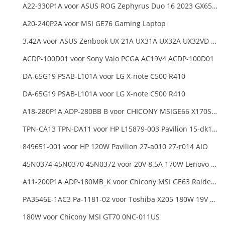
A22-330P1A voor ASUS ROG Zephyrus Duo 16 2023 GX650PY
A20-240P2A voor MSI GE76 Gaming Laptop
3.42A voor ASUS Zenbook UX 21A UX31A UX32A UX32VD Series Ultrabook Models
ACDP-100D01 voor Sony Vaio PCGA AC19V4 ACDP-100D01
DA-65G19 PSAB-L101A voor LG X-note C500 R410
DA-65G19 PSAB-L101A voor LG X-note C500 R410
A18-280P1A ADP-280BB B voor CHICONY MSIGE66 X170SMG, MSI GE66 GE76
TPN-CA13 TPN-DA11 voor HP L15879-003 Pavilion 15-dk1000
849651-001 voor HP 120W Pavilion 27-a010 27-r014 AIO
45N0374 45N0370 45N0372 voor 20V 8.5A 170W Lenovo ThinkPad W540 T540P
A11-200P1A ADP-180MB_K voor Chicony MSI GE63 Raider RGB 8RE-012US
PA3546E-1AC3 Pa-1181-02 voor Toshiba X205 180W 19V 9.5A Laptop DC Charger Power Supply
180W voor Chicony MSI GT70 0NC-011US