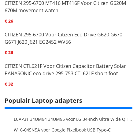
CITIZEN 295-6700 MT416 MT416F Voor Citizen G620M
670M movement watch
€ 26
CITIZEN 295-6700 Voor Citizen Eco Drive G620 G670
G671 J620 J621 EG2452 WV56
€ 26
CITIZEN CTL621F Voor Citizen Capacitor Battery Solar
PANASONIC eco drive 295-753 CTL621F short foot
€ 32
Populair Laptop adapters
LCAP31 34UM94 34UM95 voor LG 34-Inch Ultra Wide QHD Monitor LED
W16-045N5A voor Google Pixelbook USB Type-C