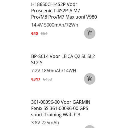
H18650CH-4S2P Voor
Proscenic T-4S2P-A M7
Pro/M8 Pro/M7 Max uoni V980
14.4V
5000mAh/72Wh
€45
€64
BP-SCL4 Voor LEICA Q2 SL SL2
SL2-S
7.2V
1860mAh/14WH
€317
€453
361-00096-00 Voor GARMIN
Fenix 5S 361-00096-00 GPS
sport Training Watch 3
3.8V
225mAh