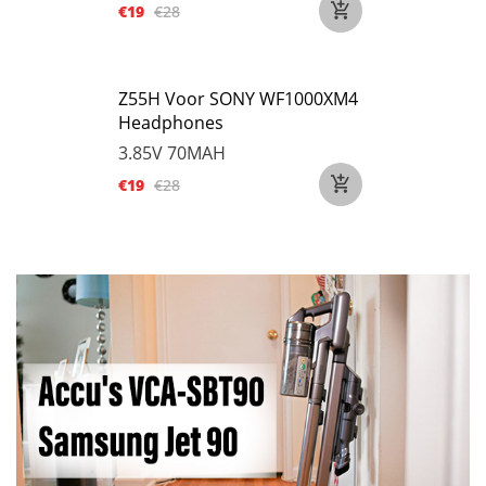
€19
€28
Z55H Voor SONY WF1000XM4
Headphones
3.85V
70MAH
€19
€28