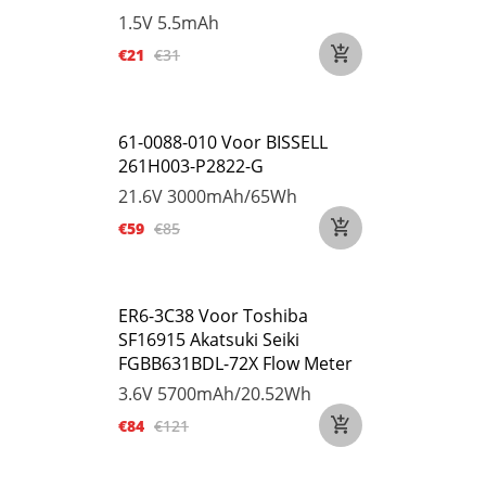
1.5V
5.5mAh
€21
€31
61-0088-010 Voor BISSELL
261H003-P2822-G
21.6V
3000mAh/65Wh
€59
€85
ER6-3C38 Voor Toshiba
SF16915 Akatsuki Seiki
FGBB631BDL-72X Flow Meter
3.6V
5700mAh/20.52Wh
€84
€121