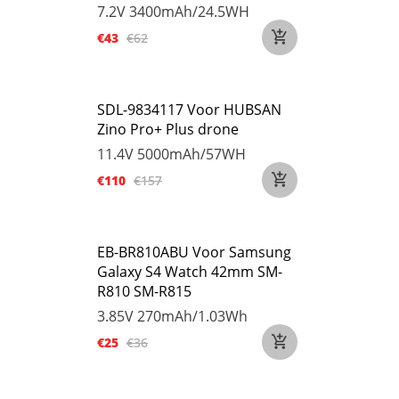
7.2V
3400mAh/24.5WH
€43
€62
SDL-9834117 Voor HUBSAN
Zino Pro+ Plus drone
11.4V
5000mAh/57WH
€110
€157
EB-BR810ABU Voor Samsung
Galaxy S4 Watch 42mm SM-
R810 SM-R815
3.85V
270mAh/1.03Wh
€25
€36