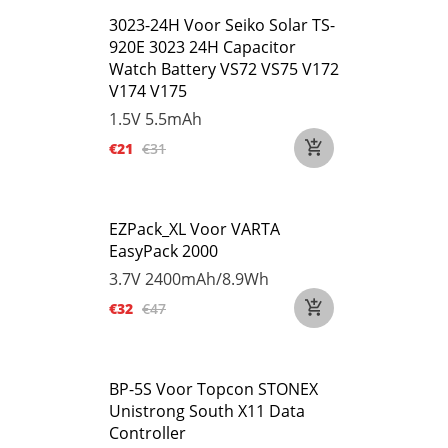
3023-24H Voor Seiko Solar TS-
920E 3023 24H Capacitor
Watch Battery VS72 VS75 V172
V174 V175
1.5V
5.5mAh
€21
€31
EZPack_XL Voor VARTA
EasyPack 2000
3.7V
2400mAh/8.9Wh
€32
€47
BP-5S Voor Topcon STONEX
Unistrong South X11 Data
Controller