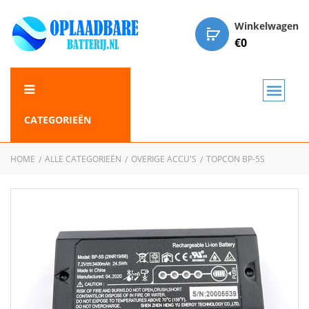
Winkelwagen
€
0
CATEGORIEËN
HOME
ALLE CATEGORIEËN
OVERIGE ACCU'S
TOPCON BP-5S