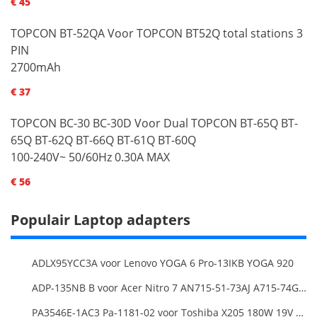
€ 45
TOPCON BT-52QA Voor TOPCON BT52Q total stations 3
PIN
2700mAh
€ 37
TOPCON BC-30 BC-30D Voor Dual TOPCON BT-65Q BT-
65Q BT-62Q BT-66Q BT-61Q BT-60Q
100-240V~ 50/60Hz 0.30A MAX
€ 56
Populair Laptop adapters
ADLX95YCC3A voor Lenovo YOGA 6 Pro-13IKB YOGA 920
ADP-135NB B voor Acer Nitro 7 AN715-51-73AJ A715-74G-52B0 Notebook
PA3546E-1AC3 Pa-1181-02 voor Toshiba X205 180W 19V 9.5A Laptop DC Charger Power Supply