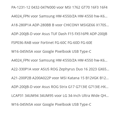
PA-1231-12 0432-047N000 voor MSI 1762 GT70 16F3 16F4
A4024_FPN voor Samsung HW-K550/ZA HW-K550 hw-K650 Soundbar
A18-280P1A ADP-280BB B voor CHICONY MSIGE66 X170SMG, MSI GE66 GE76
ADP-200JB-D voor Asus TUF Dash F15 FX516PR ADP-200JB
FSP036-RAB voor Fortinet FG-60C FG-60D FG-60E
W16-045N5A voor Google Pixelbook USB Type-C
A4024_FPN voor Samsung HW-K550/ZA HW-K550 hw-K650 Soundbar
A22-330P1A voor ASUS ROG Zephyrus Duo 16 2023 GX650PY
A21-200P2B A200A022P voor MSI Katana 15 B12VGK B12VFK B12VEK
ADP-200JB-D voor Asus ROG Strix G17 G713IE G713IE-HX002W
LCAP31 34UM94 34UM95 voor LG 34-Inch Ultra Wide QHD Monitor LED
W16-045N5A voor Google Pixelbook USB Type-C