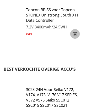
Topcon BP-5S voor Topcon
STONEX Unistrong South X11
Data Controller
7.2V
3400mAh/24.5WH
€43
BEST VERKOCHTE OVERIGE ACCU'S
3023-24H Voor Seiko V172,
V174, V175, V176 V17 SERIES,
VS72 VS75,Seiko SSC012
SSC015 SSC017 SSC021