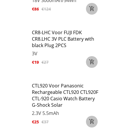
18V
3000mAh/54Wh
€86
€124
CR8-LHC Voor FUJI FDK
CR8.LHC 3V PLC Battery with
black Plug 2PCS
3V
€19
€27
CTL920 Voor Panasonic
Rechargeable CTL920 CTL920F
CTL-920 Casio Watch Battery
G-Shock Solar
2.3V
5.5mAh
€25
€37