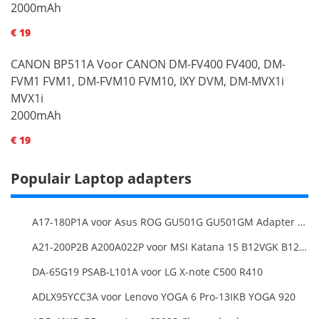
2000mAh
€ 19
CANON BP511A Voor CANON DM-FV400 FV400, DM-
FVM1 FVM1, DM-FVM10 FVM10, IXY DVM, DM-MVX1i
MVX1i
2000mAh
€ 19
Populair Laptop adapters
A17-180P1A voor Asus ROG GU501G GU501GM Adapter Power Supply
A21-200P2B A200A022P voor MSI Katana 15 B12VGK B12VFK B12VEK
DA-65G19 PSAB-L101A voor LG X-note C500 R410
ADLX95YCC3A voor Lenovo YOGA 6 Pro-13IKB YOGA 920