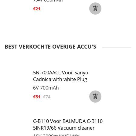
€21
BEST VERKOCHTE OVERIGE ACCU'S
5N-700AACL Voor Sanyo
Cadnica with white Plug
6V
700mAh
€51
€74
C-B110 Voor BALMUDA C-B110
5INR19/66 Vacuum cleaner