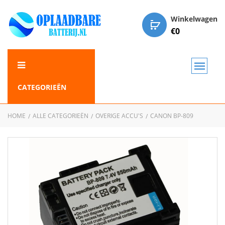
Winkelwagen
€
0
CATEGORIEËN
HOME
ALLE CATEGORIEËN
OVERIGE ACCU'S
CANON BP-809