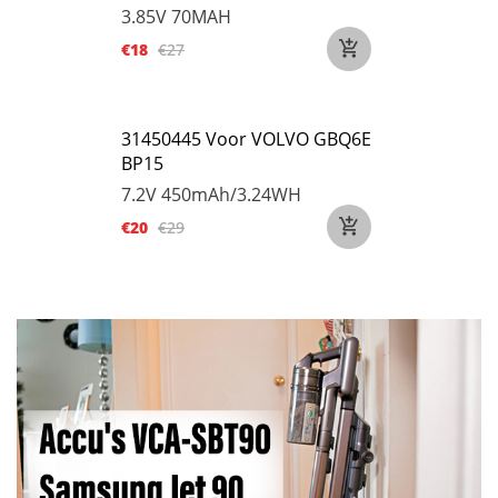
3.85V
70MAH
€18
€27
31450445 Voor VOLVO GBQ6E
BP15
7.2V
450mAh/3.24WH
€20
€29