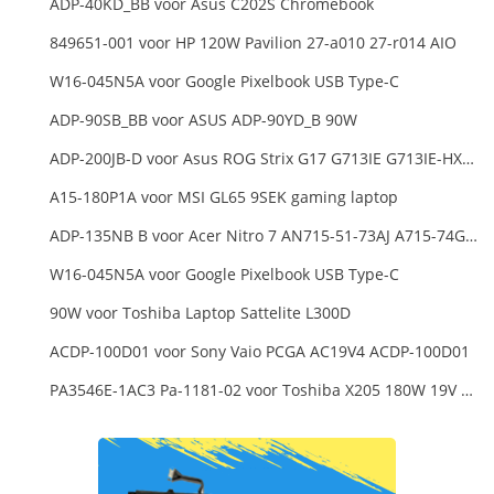
ADP-40KD_BB voor Asus C202S Chromebook
849651-001 voor HP 120W Pavilion 27-a010 27-r014 AIO
W16-045N5A voor Google Pixelbook USB Type-C
ADP-90SB_BB voor ASUS ADP-90YD_B 90W
ADP-200JB-D voor Asus ROG Strix G17 G713IE G713IE-HX002W
A15-180P1A voor MSI GL65 9SEK gaming laptop
ADP-135NB B voor Acer Nitro 7 AN715-51-73AJ A715-74G-52B0 Notebook
W16-045N5A voor Google Pixelbook USB Type-C
90W voor Toshiba Laptop Sattelite L300D
ACDP-100D01 voor Sony Vaio PCGA AC19V4 ACDP-100D01
PA3546E-1AC3 Pa-1181-02 voor Toshiba X205 180W 19V 9.5A Laptop DC Charger Power Supply