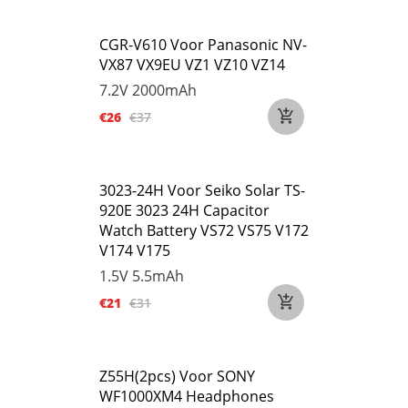
CGR-V610 Voor Panasonic NV-
VX87 VX9EU VZ1 VZ10 VZ14
7.2V
2000mAh
€26
€37
3023-24H Voor Seiko Solar TS-
920E 3023 24H Capacitor
Watch Battery VS72 VS75 V172
V174 V175
1.5V
5.5mAh
€21
€31
Z55H(2pcs) Voor SONY
WF1000XM4 Headphones