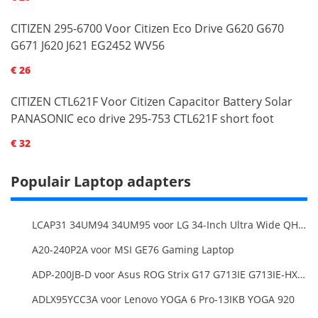
CITIZEN 295-6700 Voor Citizen Eco Drive G620 G670
G671 J620 J621 EG2452 WV56
€ 26
CITIZEN CTL621F Voor Citizen Capacitor Battery Solar
PANASONIC eco drive 295-753 CTL621F short foot
€ 32
Populair Laptop adapters
LCAP31 34UM94 34UM95 voor LG 34-Inch Ultra Wide QHD Monitor LED
A20-240P2A voor MSI GE76 Gaming Laptop
ADP-200JB-D voor Asus ROG Strix G17 G713IE G713IE-HX002W
ADLX95YCC3A voor Lenovo YOGA 6 Pro-13IKB YOGA 920