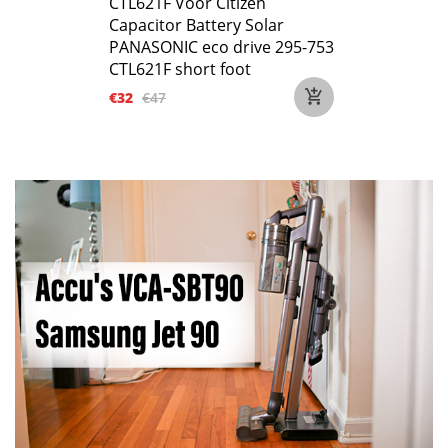
CTL621F Voor Citizen
Capacitor Battery Solar
PANASONIC eco drive 295-753
CTL621F short foot
€32
€47