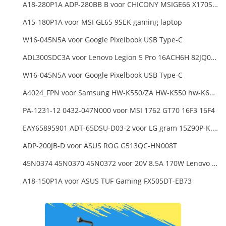
A18-280P1A ADP-280BB B voor CHICONY MSIGE66 X170SMG, MSI GE66 GE76
A15-180P1A voor MSI GL65 9SEK gaming laptop
W16-045N5A voor Google Pixelbook USB Type-C
ADL300SDC3A voor Lenovo Legion 5 Pro 16ACH6H 82JQ008HUK 82JQ008
W16-045N5A voor Google Pixelbook USB Type-C
A4024_FPN voor Samsung HW-K550/ZA HW-K550 hw-K650 Soundbar
PA-1231-12 0432-047N000 voor MSI 1762 GT70 16F3 16F4
EAY65895901 ADT-65DSU-D03-2 voor LG gram 15Z90P-K.ARB6U1 16T90P, LG gram 15Z90Q 16Z90Q 17Z90Q16Z95PD Series
ADP-200JB-D voor ASUS ROG G513QC-HN008T
45N0374 45N0370 45N0372 voor 20V 8.5A 170W Lenovo ThinkPad W540 T540P
A18-150P1A voor ASUS TUF Gaming FX505DT-EB73