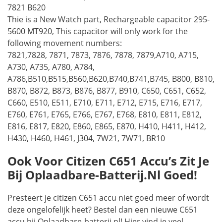
7821 B620
Thie is a New Watch part, Rechargeable capacitor 295-
5600 MT920, This capacitor will only work for the
following movement numbers:
7821,7828, 7871, 7873, 7876, 7878, 7879,A710, A715,
A730, A735, A780, A784,
A786,B510,B515,B560,B620,B740,B741,B745, B800, B810,
B870, B872, B873, B876, B877, B910, C650, C651, C652,
C660, E510, E511, E710, E711, E712, E715, E716, E717,
E760, E761, E765, E766, E767, E768, E810, E811, E812,
E816, E817, E820, E860, E865, E870, H410, H411, H412,
H430, H460, H461, J304, 7W21, 7W71, BR10
Ook Voor Citizen C651 Accu’s Zit Je
Bij Oplaadbare-Batterij.nl Goed!
Presteert je citizen C651 accu niet goed meer of wordt
deze ongelofelijk heet? Bestel dan een nieuwe C651
accu bij Oplaadbare-batterij.nl! Hier vind je veel