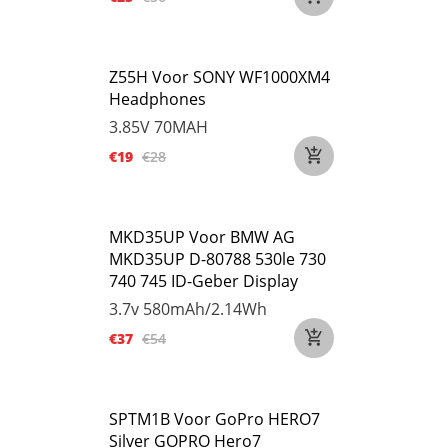
Z55H Voor SONY WF1000XM4
Headphones
3.85V
70MAH
€19
€28
MKD35UP Voor BMW AG
MKD35UP D-80788 530le 730
740 745 ID-Geber Display
3.7v
580mAh/2.14Wh
€37
€54
SPTM1B Voor GoPro HERO7
Silver GOPRO Hero7