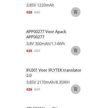
3.85V
1220mAh
€28
€40
APP00277 Voor Apack
APP00277
3.8V
300mAh/1.14Wh
€25
€37
IFL001 Voor IFLYTEK translator
2.0
3.85V
2170mAh/8.35WH
€26
€37